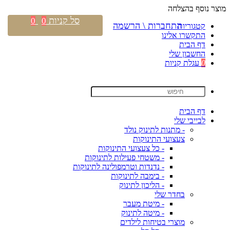
מוצר נוסף בהצלחה
סל קניות
0
0
התחברות \ הרשמה
קטגוריות
התקשרו אלינו
דף הבית
החשבון שלי
0
עגלת קניות
דף הבית
לבייבי שלי
- מתנות לתינוק נולד
צעצועי התינוקות
- כל צעצועי התינוקות
- משטחי פעילות לתינוקות
- נדנדות וטרמפולינה לתינוקות
- בימבה לתינוקות
- הליכון לתינוק
בחדר שלי
- מיטת מעבר
- מיטה לתינוק
מוצרי בטיחות לילדים