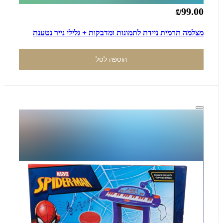
₪99.00
מצלמה תרמית ניידת לתמונות ומדבקות + גלילי נייר נטענת
הוספה לסל