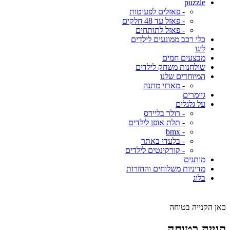
puzzle
- פאזלים לפעוטות
- פאזל עד 48 חלקים
- פאזל לתותחים
כלי רכב ממונעים לילדים
ליגו
מבצעים חמים
שולחנות משחק לילדים
המיוחדים שלנו
- מארזי מתנה
גיימרים
על גלגלים
- רולר בליידס
- תלת אופן לילדים
- bmx
- בלעדי באתר
- קורקינטים לילדים
מותגים
מדיניות משלוחים והחזרות
בלוג
כאן הקנייה בטוחה
קנייה בטוחה