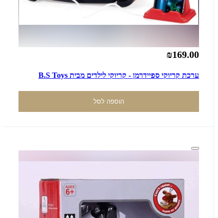
₪169.00
ערכת קריוקי ספיידרמן - קריוקי לילדים מבית B.S Toys
הוספה לסל