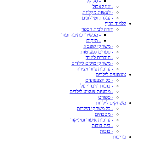
- סל קל
- זמן לאכול
- לעשות מקלחת
- עגלות וטיולונים
ללמוד בכיף
חזרה לבית הספר
- מכשירי כתיבה ועוד
- תיקים
- משחקי קופסא
- ספרים לפעוטות
- חוברות לימוד
- משחקי מילים לילדים
- ערכות ציור ויצירה
צעצועים לילדים
- כל הצעצועים
- בובות וגיבורי על
- מכוניות צעצוע לילדים
- ספורט
משחקים לילדות
- כל משחקי הילדות
- מטבחים
- ערכות איפור ומיניקור
- בית בובות
- בובות
בריכות