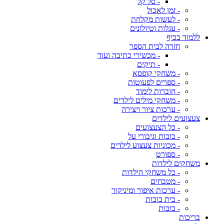
- סל קל
- זמן לאכול
- לעשות מקלחת
- עגלות וטיולונים
ללמוד בכיף
חזרה לבית הספר
- מכשירי כתיבה ועוד
- תיקים
- משחקי קופסא
- ספרים לפעוטות
- חוברות לימוד
- משחקי מילים לילדים
- ערכות ציור ויצירה
צעצועים לילדים
- כל הצעצועים
- בובות וגיבורי על
- מכוניות צעצוע לילדים
- ספורט
משחקים לילדות
- כל משחקי הילדות
- מטבחים
- ערכות איפור ומיניקור
- בית בובות
- בובות
בריכות