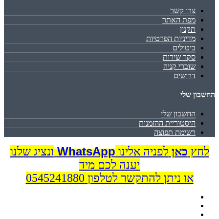
צרו קשר
מפת האתר
תקנון
מדיניות הפרטיות
ביטולים
סקר שירות
שוברי קניה
דרושים
החשבון שלי
החשבון שלי
היסטוריית ההזמנות
רשימת תפוצה
WhatsApp
לחץ
כאן
לפניה אלינו
ונציג שלנו
יענה לכם מיד
או ניתן להתקשר לטלפון 0545241880