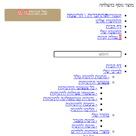
מוצר נוסף בהצלחה
סל קניות
0
0
התחברות \ הרשמה
קטגוריות
התקשרו אלינו
דף הבית
החשבון שלי
0
עגלת קניות
דף הבית
לבייבי שלי
- מתנות לתינוק נולד
צעצועי התינוקות
- כל צעצועי התינוקות
- משטחי פעילות לתינוקות
- נדנדות וטרמפולינה לתינוקות
- בימבה לתינוקות
- הליכון לתינוק
בחדר שלי
- מיטת מעבר
- מיטה לתינוק
מוצרי בטיחות לילדים