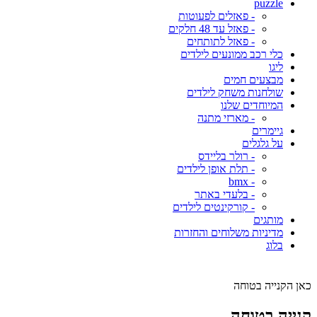
puzzle
- פאזלים לפעוטות
- פאזל עד 48 חלקים
- פאזל לתותחים
כלי רכב ממונעים לילדים
ליגו
מבצעים חמים
שולחנות משחק לילדים
המיוחדים שלנו
- מארזי מתנה
גיימרים
על גלגלים
- רולר בליידס
- תלת אופן לילדים
- bmx
- בלעדי באתר
- קורקינטים לילדים
מותגים
מדיניות משלוחים והחזרות
בלוג
כאן הקנייה בטוחה
קנייה בטוחה