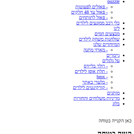
puzzle
- פאזלים לפעוטות
- פאזל עד 48 חלקים
- פאזל לתותחים
כלי רכב ממונעים לילדים
ליגו
מבצעים חמים
שולחנות משחק לילדים
המיוחדים שלנו
- מארזי מתנה
גיימרים
על גלגלים
- רולר בליידס
- תלת אופן לילדים
- bmx
- בלעדי באתר
- קורקינטים לילדים
מותגים
מדיניות משלוחים והחזרות
בלוג
כאן הקנייה בטוחה
קנייה בטוחה