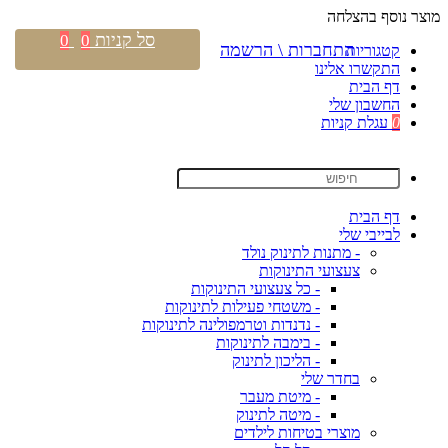
מוצר נוסף בהצלחה
סל קניות
0
0
התחברות \ הרשמה
קטגוריות
התקשרו אלינו
דף הבית
החשבון שלי
0
עגלת קניות
דף הבית
לבייבי שלי
- מתנות לתינוק נולד
צעצועי התינוקות
- כל צעצועי התינוקות
- משטחי פעילות לתינוקות
- נדנדות וטרמפולינה לתינוקות
- בימבה לתינוקות
- הליכון לתינוק
בחדר שלי
- מיטת מעבר
- מיטה לתינוק
מוצרי בטיחות לילדים