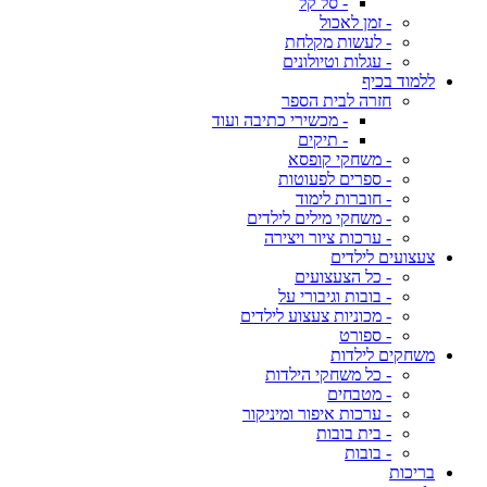
- סל קל
- זמן לאכול
- לעשות מקלחת
- עגלות וטיולונים
ללמוד בכיף
חזרה לבית הספר
- מכשירי כתיבה ועוד
- תיקים
- משחקי קופסא
- ספרים לפעוטות
- חוברות לימוד
- משחקי מילים לילדים
- ערכות ציור ויצירה
צעצועים לילדים
- כל הצעצועים
- בובות וגיבורי על
- מכוניות צעצוע לילדים
- ספורט
משחקים לילדות
- כל משחקי הילדות
- מטבחים
- ערכות איפור ומיניקור
- בית בובות
- בובות
בריכות