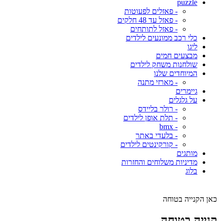
puzzle
- פאזלים לפעוטות
- פאזל עד 48 חלקים
- פאזל לתותחים
כלי רכב ממונעים לילדים
ליגו
מבצעים חמים
שולחנות משחק לילדים
המיוחדים שלנו
- מארזי מתנה
גיימרים
על גלגלים
- רולר בליידס
- תלת אופן לילדים
- bmx
- בלעדי באתר
- קורקינטים לילדים
מותגים
מדיניות משלוחים והחזרות
בלוג
כאן הקנייה בטוחה
קנייה בטוחה