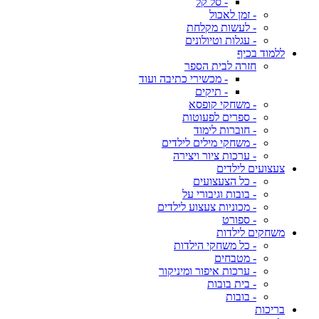
- סל קל
- זמן לאכול
- לעשות מקלחת
- עגלות וטיולונים
ללמוד בכיף
חזרה לבית הספר
- מכשירי כתיבה ועוד
- תיקים
- משחקי קופסא
- ספרים לפעוטות
- חוברות לימוד
- משחקי מילים לילדים
- ערכות ציור ויצירה
צעצועים לילדים
- כל הצעצועים
- בובות וגיבורי על
- מכוניות צעצוע לילדים
- ספורט
משחקים לילדות
- כל משחקי הילדות
- מטבחים
- ערכות איפור ומיניקור
- בית בובות
- בובות
בריכות