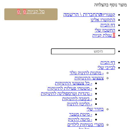
מוצר נוסף בהצלחה
סל קניות
0
0
התחברות \ הרשמה
קטגוריות
התקשרו אלינו
דף הבית
החשבון שלי
0
עגלת קניות
דף הבית
לבייבי שלי
- מתנות לתינוק נולד
צעצועי התינוקות
- כל צעצועי התינוקות
- משטחי פעילות לתינוקות
- נדנדות וטרמפולינה לתינוקות
- בימבה לתינוקות
- הליכון לתינוק
בחדר שלי
- מיטת מעבר
- מיטה לתינוק
מוצרי בטיחות לילדים