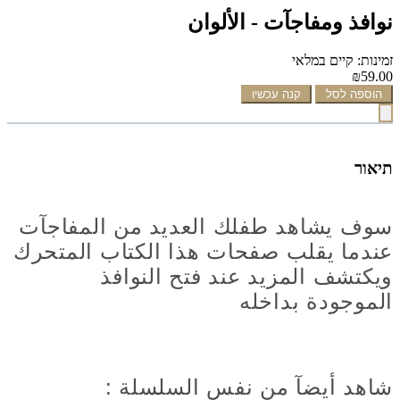
نوافذ ومفاجآت - الألوان
זמינות: קיים במלאי
₪59.00
הוספה לסל
קנה עכשיו
תיאור
سوف يشاهد طفلك العديد من المفاجآت
عندما يقلب صفحات هذا الكتاب المتحرك
ويكتشف المزيد عند فتح النوافذ
الموجودة بداخله
شاهد أيضآ من نفس السلسلة :