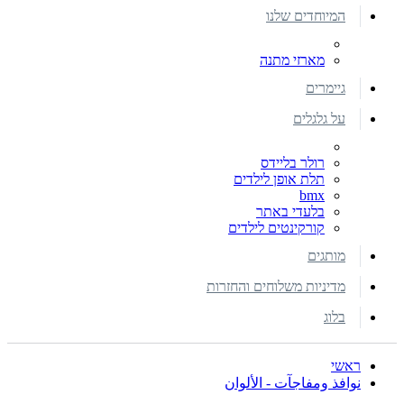
המיוחדים שלנו
מארזי מתנה
גיימרים
על גלגלים
רולר בליידס
תלת אופן לילדים
bmx
בלעדי באתר
קורקינטים לילדים
מותגים
מדיניות משלוחים והחזרות
בלוג
ראשי
نوافذ ومفاجآت - الألوان