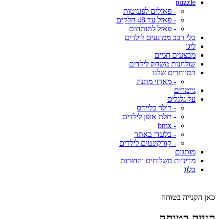
puzzle
- פאזלים לפעוטות
- פאזל עד 48 חלקים
- פאזל לתותחים
כלי רכב ממונעים לילדים
ליגו
מבצעים חמים
שולחנות משחק לילדים
המיוחדים שלנו
- מארזי מתנה
גיימרים
על גלגלים
- רולר בליידס
- תלת אופן לילדים
- bmx
- בלעדי באתר
- קורקינטים לילדים
מותגים
מדיניות משלוחים והחזרות
בלוג
כאן הקנייה בטוחה
קנייה בטוחה