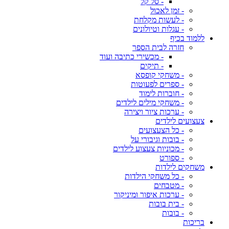
- סל קל
- זמן לאכול
- לעשות מקלחת
- עגלות וטיולונים
ללמוד בכיף
חזרה לבית הספר
- מכשירי כתיבה ועוד
- תיקים
- משחקי קופסא
- ספרים לפעוטות
- חוברות לימוד
- משחקי מילים לילדים
- ערכות ציור ויצירה
צעצועים לילדים
- כל הצעצועים
- בובות וגיבורי על
- מכוניות צעצוע לילדים
- ספורט
משחקים לילדות
- כל משחקי הילדות
- מטבחים
- ערכות איפור ומיניקור
- בית בובות
- בובות
בריכות