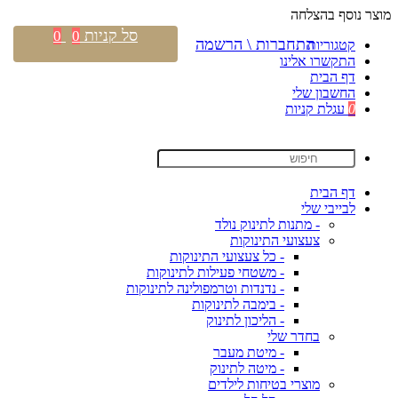
מוצר נוסף בהצלחה
סל קניות
0
0
התחברות \ הרשמה
קטגוריות
התקשרו אלינו
דף הבית
החשבון שלי
0
עגלת קניות
דף הבית
לבייבי שלי
- מתנות לתינוק נולד
צעצועי התינוקות
- כל צעצועי התינוקות
- משטחי פעילות לתינוקות
- נדנדות וטרמפולינה לתינוקות
- בימבה לתינוקות
- הליכון לתינוק
בחדר שלי
- מיטת מעבר
- מיטה לתינוק
מוצרי בטיחות לילדים