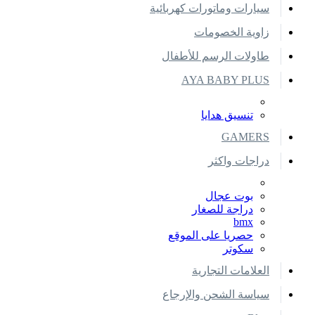
سيارات وماتورات كهربائية
زاوية الخصومات
طاولات الرسم للأطفال
AYA BABY PLUS
تنسيق هدايا
GAMERS
دراجات واكثر
بوت عجال
دراجة للصغار
bmx
حصريا على الموقع
سكوتر
العلامات التجارية
سياسة الشحن والإرجاع