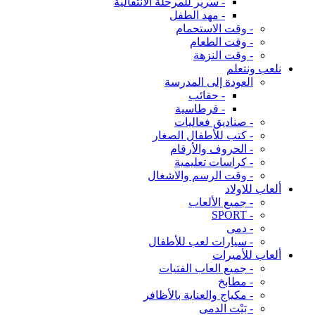
- سرير للمرحلة الانتقالية
- مهد الطفل
- وقت الاستحمام
- وقت الطعام
- وقت النزهة
نلعب ونتعلم
العودة إلى المدرسة
- حقائب
- قرطاسية
- صناديق فعاليات
- كتب للأطفال الصغار
- الحروف والأرقام
- كراسات تعليمية
- وقت الرسم والاشغال
ألعاب للاولاد
- جميع الألعاب
- SPORT
- دمى
- سيارات لعب للأطفال
ألعاب للأميرات
- جميع العاب الفتيات
- مطابخ
- مكياج والعناية بالأظافر
- بَيْت الدمى