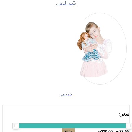
بَيْت الدمى
دميتي
سعر:
Filter