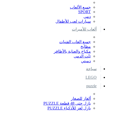
جميع الألعاب
SPORT
دمى
سيارات لعب للأطفال
ألعاب للأميرات
جميع العاب الفتيات
مطابخ
مكياج والعناية بالأظافر
بَيْت الدمى
دميتي
سباحة
LEGO
puzzle
ألغاز للصغار
بازل حتى 48 قطعة PUZZLE
بازل لغز للأذكياء PUZZLE