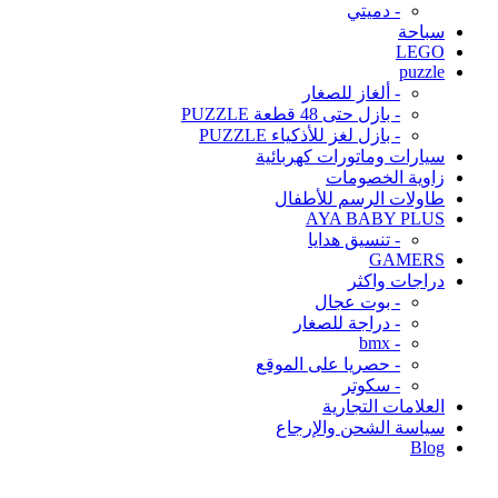
- دميتي
سباحة
LEGO
puzzle
- ألغاز للصغار
- بازل حتى 48 قطعة PUZZLE
- بازل لغز للأذكياء PUZZLE
سيارات وماتورات كهربائية
زاوية الخصومات
طاولات الرسم للأطفال
AYA BABY PLUS
- تنسيق هدايا
GAMERS
دراجات واكثر
- بوت عجال
- دراجة للصغار
- bmx
- حصريا على الموقع
- سكوتر
العلامات التجارية
سياسة الشحن والإرجاع
Blog