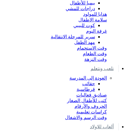
بيمبا للأطفال
دراجات للمشي
هدايا للمولود
سلامة الاطفال
كوت للبيبي
غرفة النوم
سرير للمرحلة الانتقالية
مهد الطفل
وقت الاستحمام
وقت الطعام
وقت النزهة
نلعب ونتعلم
العودة إلى المدرسة
حقائب
قرطاسية
صناديق فعاليات
كتب للأطفال الصغار
الحروف والأرقام
كراسات تعليمية
وقت الرسم والاشغال
ألعاب للاولاد