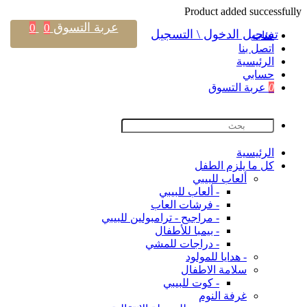
Product added successfully
عربة التسوق
0
0
تسجيل الدخول \ التسجيل
فئات
اتصل بنا
اﻟﺮﺋﻴﺴﻴﺔ
حسابي
0
عربة التسوق
اﻟﺮﺋﻴﺴﻴﺔ
كل ما يلزم الطفل
ألعاب للبيبي
- ألعاب للبيبي
- فرشات العاب
- مراجيح - ترامبولين للبيبي
- بيمبا للأطفال
- دراجات للمشي
- هدايا للمولود
سلامة الاطفال
- كوت للبيبي
غرفة النوم