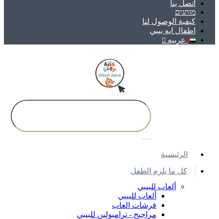
اتصل بنا
מותגים
كيفية الوصول لنا
اطفال ايه بيبي
عربيه
اﻟﺮﺋﻴﺴﻴﺔ
كل ما يلزم الطفل
ألعاب للبيبي
ألعاب للبيبي
فرشات العاب
مراجيح - ترامبولين للبيبي