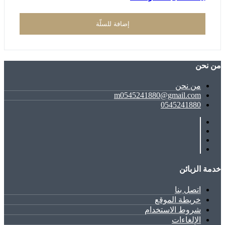
إضافة للسلّة
ﻣﻦ ﻧﺤﻦ
ﻣﻦ ﻧﺤﻦ
m0545241880@gmail.com
0545241880
خدمة الزبائن
اتصل بنا
خريطة الموقع
شروط الاستخدام
الإلغاءات