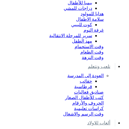
بيمبا للأطفال
دراجات للمشي
هدايا للمولود
سلامة الاطفال
كوت للبيبي
غرفة النوم
سرير للمرحلة الانتقالية
مهد الطفل
وقت الاستحمام
وقت الطعام
وقت النزهة
نلعب ونتعلم
العودة إلى المدرسة
حقائب
قرطاسية
صناديق فعاليات
كتب للأطفال الصغار
الحروف والأرقام
كراسات تعليمية
وقت الرسم والاشغال
ألعاب للاولاد