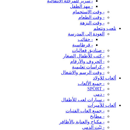
- سرير للمرحلة الانتقالية
- مهد الطفل
- وقت الاستحمام
- وقت الطعام
- وقت النزهة
نلعب ونتعلم
العودة إلى المدرسة
- حقائب
- قرطاسية
- صناديق فعاليات
- كتب للأطفال الصغار
- الحروف والأرقام
- كراسات تعليمية
- وقت الرسم والاشغال
ألعاب للاولاد
- جميع الألعاب
- SPORT
- دمى
- سيارات لعب للأطفال
ألعاب للأميرات
- جميع العاب الفتيات
- مطابخ
- مكياج والعناية بالأظافر
- بَيْت الدمى