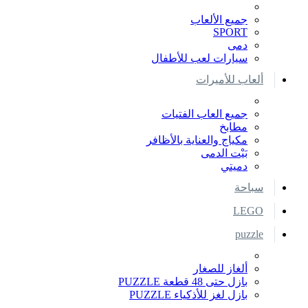
جميع الألعاب
SPORT
دمى
سيارات لعب للأطفال
ألعاب للأميرات
جميع العاب الفتيات
مطابخ
مكياج والعناية بالأظافر
بَيْت الدمى
دميتي
سباحة
LEGO
puzzle
ألغاز للصغار
بازل حتى 48 قطعة PUZZLE
بازل لغز للأذكياء PUZZLE