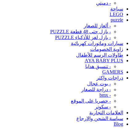
- دميتي
سباحة
LEGO
puzzle
- ألغاز للصغار
- بازل حتى 48 قطعة PUZZLE
- بازل لغز للأذكياء PUZZLE
سيارات وماتورات كهربائية
زاوية الخصومات
طاولات الرسم للأطفال
AYA BABY PLUS
- تنسيق هدايا
GAMERS
دراجات واكثر
- بوت عجال
- دراجة للصغار
- bmx
- حصريا على الموقع
- سكوتر
العلامات التجارية
سياسة الشحن والإرجاع
Blog