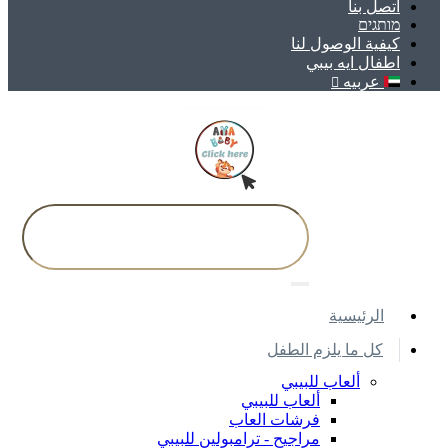
اتصل بنا
מותגים
كيفية الوصول لنا
اطفال ايه بيبي
عربيه
اﻟﺮﺋﻴﺴﻴﺔ
كل ما يلزم الطفل
ألعاب للبيبي
ألعاب للبيبي
فرشات العاب
مراجيح - ترامبولين للبيبي