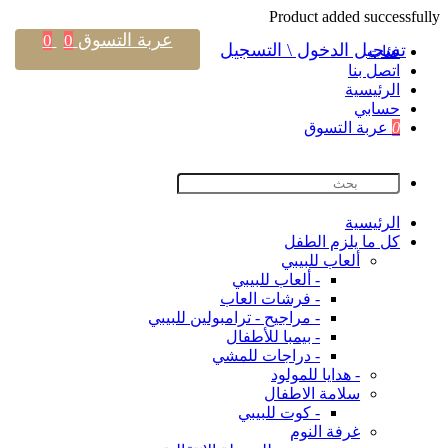
Product added successfully
عربة التسوق
0
0
تسجيل الدخول \ التسجيل
فئات
اتصل بنا
اﻟﺮﺋﻴﺴﻴﺔ
حسابي
0
عربة التسوق
اﻟﺮﺋﻴﺴﻴﺔ
كل ما يلزم الطفل
ألعاب للبيبي
- ألعاب للبيبي
- فرشات العاب
- مراجيح - ترامبولين للبيبي
- بيمبا للأطفال
- دراجات للمشي
- هدايا للمولود
سلامة الاطفال
- كوت للبيبي
غرفة النوم