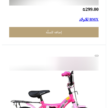
₪299.00
BMX للاولاد
إضافة للسلّة