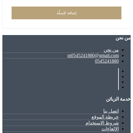
إضافة للسلّة
ﻣﻦ ﻧﺤﻦ
ﻣﻦ ﻧﺤﻦ
m0545241880@gmail.com
0545241880
خدمة الزبائن
اتصل بنا
خريطة الموقع
شروط الاستخدام
الإلغاءات