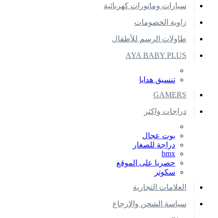
سيارات وماتورات كهربائية
زاوية الخصومات
طاولات الرسم للأطفال
AYA BABY PLUS
تنسيق هدايا
GAMERS
دراجات واكثر
بوت عجال
دراجة للصغار
bmx
حصريا على الموقع
سكوتر
العلامات التجارية
سياسة الشحن والإرجاع