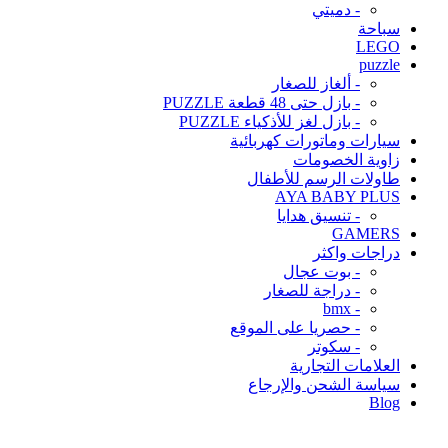
- دميتي
سباحة
LEGO
puzzle
- ألغاز للصغار
- بازل حتى 48 قطعة PUZZLE
- بازل لغز للأذكياء PUZZLE
سيارات وماتورات كهربائية
زاوية الخصومات
طاولات الرسم للأطفال
AYA BABY PLUS
- تنسيق هدايا
GAMERS
دراجات واكثر
- بوت عجال
- دراجة للصغار
- bmx
- حصريا على الموقع
- سكوتر
العلامات التجارية
سياسة الشحن والإرجاع
Blog