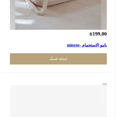
₪199.00
بانيو الاستحمام -minene
إضافة للسلّة