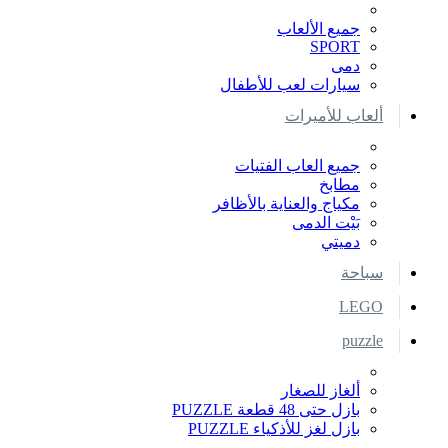
جميع الألعاب
SPORT
دمى
سيارات لعب للأطفال
ألعاب للأميرات
جميع العاب الفتيات
مطابخ
مكياج والعناية بالأظافر
بَيْت الدمى
دميتي
سباحة
LEGO
puzzle
ألغاز للصغار
بازل حتى 48 قطعة PUZZLE
بازل لغز للأذكياء PUZZLE