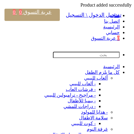
Product added successfully
عربة التسوق
0
0
تسجيل الدخول \ التسجيل
فئات
اتصل بنا
اﻟﺮﺋﻴﺴﻴﺔ
حسابي
0
عربة التسوق
اﻟﺮﺋﻴﺴﻴﺔ
كل ما يلزم الطفل
ألعاب للبيبي
- ألعاب للبيبي
- فرشات العاب
- مراجيح - ترامبولين للبيبي
- بيمبا للأطفال
- دراجات للمشي
- هدايا للمولود
سلامة الاطفال
- كوت للبيبي
غرفة النوم