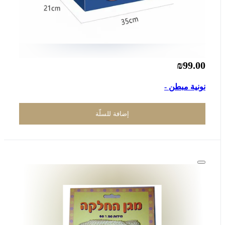
₪99.00
نونية مبطن -
إضافة للسلّة