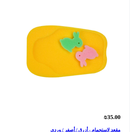
₪35.00
مقعد لاستحمام - أزرق / أصفر / وردي