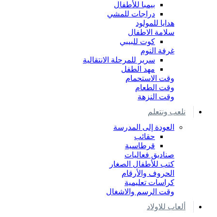
بيمبا للأطفال
دراجات للمشي
هدايا للمولود
سلامة الاطفال
كوت للبيبي
غرفة النوم
سرير للمرحلة الانتقالية
مهد الطفل
وقت الاستحمام
وقت الطعام
وقت النزهة
نلعب ونتعلم
العودة إلى المدرسة
حقائب
قرطاسية
صناديق فعاليات
كتب للأطفال الصغار
الحروف والأرقام
كراسات تعليمية
وقت الرسم والاشغال
ألعاب للاولاد