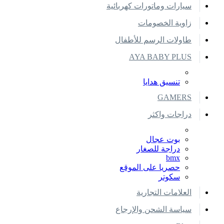
سيارات وماتورات كهربائية
زاوية الخصومات
طاولات الرسم للأطفال
AYA BABY PLUS
تنسيق هدايا
GAMERS
دراجات واكثر
بوت عجال
دراجة للصغار
bmx
حصريا على الموقع
سكوتر
العلامات التجارية
سياسة الشحن والإرجاع