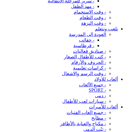
- سرير للمرحلة الانتقالية
- مهد الطفل
- وقت الاستحمام
- وقت الطعام
- وقت النزهة
نلعب ونتعلم
العودة إلى المدرسة
- حقائب
- قرطاسية
- صناديق فعاليات
- كتب للأطفال الصغار
- الحروف والأرقام
- كراسات تعليمية
- وقت الرسم والاشغال
ألعاب للاولاد
- جميع الألعاب
- SPORT
- دمى
- سيارات لعب للأطفال
ألعاب للأميرات
- جميع العاب الفتيات
- مطابخ
- مكياج والعناية بالأظافر
- بَيْت الدمى