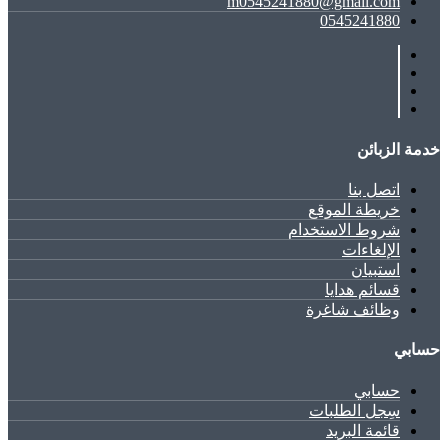
m0545241880@gmail.com
0545241880
خدمة الزبائن
اتصل بنا
خريطة الموقع
شروط الاستخدام
الإلغاءات
استبيان
قسائم هدايا
وظائف شاغرة
حسابي
حسابي
سِجل الطلبات
قائمة البريد