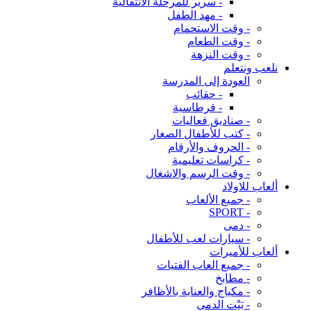
- سرير للمرحلة الانتقالية
- مهد الطفل
- وقت الاستحمام
- وقت الطعام
- وقت النزهة
نلعب ونتعلم
العودة إلى المدرسة
- حقائب
- قرطاسية
- صناديق فعاليات
- كتب للأطفال الصغار
- الحروف والأرقام
- كراسات تعليمية
- وقت الرسم والاشغال
ألعاب للاولاد
- جميع الألعاب
- SPORT
- دمى
- سيارات لعب للأطفال
ألعاب للأميرات
- جميع العاب الفتيات
- مطابخ
- مكياج والعناية بالأظافر
- بَيْت الدمى