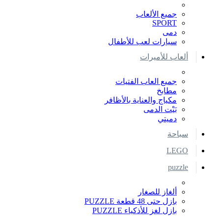
جميع الألعاب
SPORT
دمى
سيارات لعب للأطفال
ألعاب للأميرات
جميع العاب الفتيات
مطابخ
مكياج والعناية بالأظافر
بَيْت الدمى
دميتي
سباحة
LEGO
puzzle
ألغاز للصغار
بازل حتى 48 قطعة PUZZLE
بازل لغز للأذكياء PUZZLE