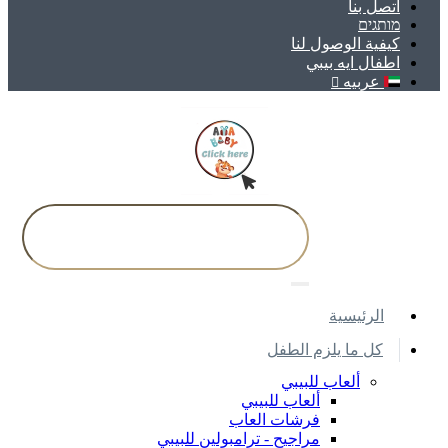
اتصل بنا
מותגים
كيفية الوصول لنا
اطفال ايه بيبي
عربيه
اﻟﺮﺋﻴﺴﻴﺔ
كل ما يلزم الطفل
ألعاب للبيبي
ألعاب للبيبي
فرشات العاب
مراجيح - ترامبولين للبيبي