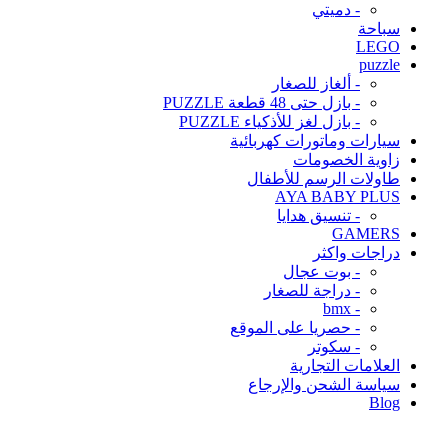
- دميتي
سباحة
LEGO
puzzle
- ألغاز للصغار
- بازل حتى 48 قطعة PUZZLE
- بازل لغز للأذكياء PUZZLE
سيارات وماتورات كهربائية
زاوية الخصومات
طاولات الرسم للأطفال
AYA BABY PLUS
- تنسيق هدايا
GAMERS
دراجات واكثر
- بوت عجال
- دراجة للصغار
- bmx
- حصريا على الموقع
- سكوتر
العلامات التجارية
سياسة الشحن والإرجاع
Blog