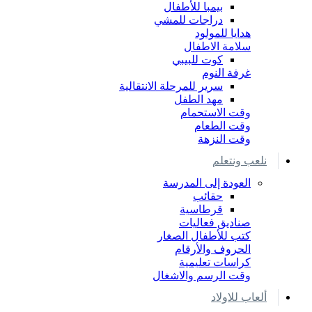
بيمبا للأطفال
دراجات للمشي
هدايا للمولود
سلامة الاطفال
كوت للبيبي
غرفة النوم
سرير للمرحلة الانتقالية
مهد الطفل
وقت الاستحمام
وقت الطعام
وقت النزهة
نلعب ونتعلم
العودة إلى المدرسة
حقائب
قرطاسية
صناديق فعاليات
كتب للأطفال الصغار
الحروف والأرقام
كراسات تعليمية
وقت الرسم والاشغال
ألعاب للاولاد