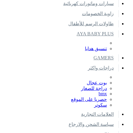
سيارات وماتورات كهربائية
زاوية الخصومات
طاولات الرسم للأطفال
AYA BABY PLUS
تنسيق هدايا
GAMERS
دراجات واكثر
بوت عجال
دراجة للصغار
bmx
حصريا على الموقع
سكوتر
العلامات التجارية
سياسة الشحن والإرجاع