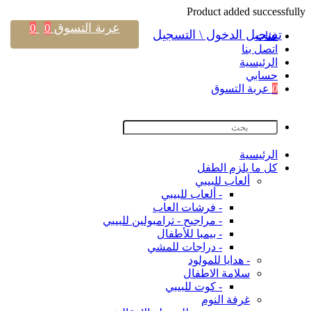
Product added successfully
عربة التسوق
0
0
تسجيل الدخول \ التسجيل
فئات
اتصل بنا
اﻟﺮﺋﻴﺴﻴﺔ
حسابي
0
عربة التسوق
اﻟﺮﺋﻴﺴﻴﺔ
كل ما يلزم الطفل
ألعاب للبيبي
- ألعاب للبيبي
- فرشات العاب
- مراجيح - ترامبولين للبيبي
- بيمبا للأطفال
- دراجات للمشي
- هدايا للمولود
سلامة الاطفال
- كوت للبيبي
غرفة النوم