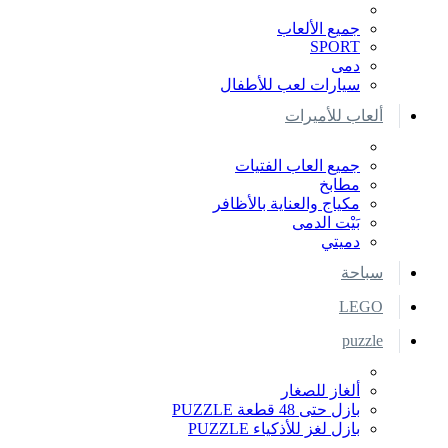
جميع الألعاب
SPORT
دمى
سيارات لعب للأطفال
ألعاب للأميرات
جميع العاب الفتيات
مطابخ
مكياج والعناية بالأظافر
بَيْت الدمى
دميتي
سباحة
LEGO
puzzle
ألغاز للصغار
بازل حتى 48 قطعة PUZZLE
بازل لغز للأذكياء PUZZLE