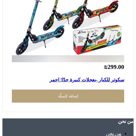
₪299.00
سكوتر للكبار -بعجلات كبيرة جدًا! احمر
إضافة للسلّة
ﻣﻦ ﻧﺤﻦ
ﻣﻦ ﻧﺤﻦ