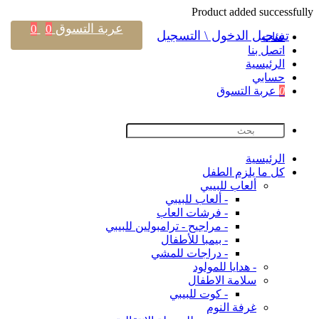
Product added successfully
عربة التسوق
0
0
تسجيل الدخول \ التسجيل
فئات
اتصل بنا
اﻟﺮﺋﻴﺴﻴﺔ
حسابي
0
عربة التسوق
اﻟﺮﺋﻴﺴﻴﺔ
كل ما يلزم الطفل
ألعاب للبيبي
- ألعاب للبيبي
- فرشات العاب
- مراجيح - ترامبولين للبيبي
- بيمبا للأطفال
- دراجات للمشي
- هدايا للمولود
سلامة الاطفال
- كوت للبيبي
غرفة النوم