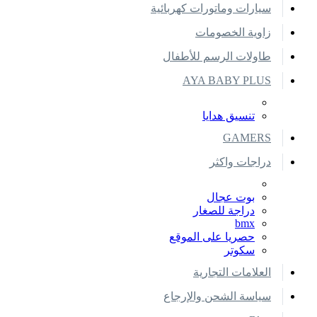
سيارات وماتورات كهربائية
زاوية الخصومات
طاولات الرسم للأطفال
AYA BABY PLUS
تنسيق هدايا
GAMERS
دراجات واكثر
بوت عجال
دراجة للصغار
bmx
حصريا على الموقع
سكوتر
العلامات التجارية
سياسة الشحن والإرجاع