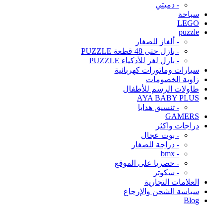
- دميتي
سباحة
LEGO
puzzle
- ألغاز للصغار
- بازل حتى 48 قطعة PUZZLE
- بازل لغز للأذكياء PUZZLE
سيارات وماتورات كهربائية
زاوية الخصومات
طاولات الرسم للأطفال
AYA BABY PLUS
- تنسيق هدايا
GAMERS
دراجات واكثر
- بوت عجال
- دراجة للصغار
- bmx
- حصريا على الموقع
- سكوتر
العلامات التجارية
سياسة الشحن والإرجاع
Blog