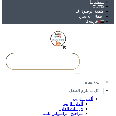
اتصل بنا
מותגים
كيفية الوصول لنا
اطفال ايه بيبي
عربيه
اﻟﺮﺋﻴﺴﻴﺔ
كل ما يلزم الطفل
ألعاب للبيبي
ألعاب للبيبي
فرشات العاب
مراجيح - ترامبولين للبيبي