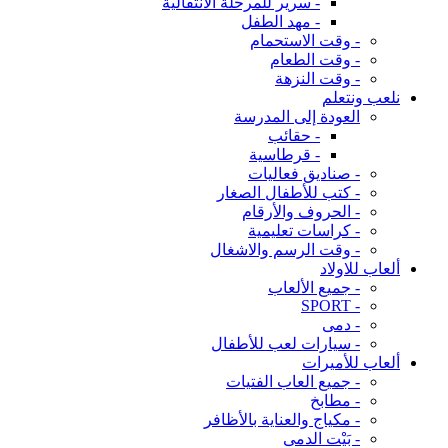
- سرير للمرحلة الانتقالية
- مهد الطفل
- وقت الاستحمام
- وقت الطعام
- وقت النزهة
نلعب ونتعلم
العودة إلى المدرسة
- حقائب
- قرطاسية
- صناديق فعاليات
- كتب للأطفال الصغار
- الحروف والأرقام
- كراسات تعليمية
- وقت الرسم والاشغال
ألعاب للاولاد
- جميع الألعاب
- SPORT
- دمى
- سيارات لعب للأطفال
ألعاب للأميرات
- جميع العاب الفتيات
- مطابخ
- مكياج والعناية بالأظافر
- بَيْت الدمى