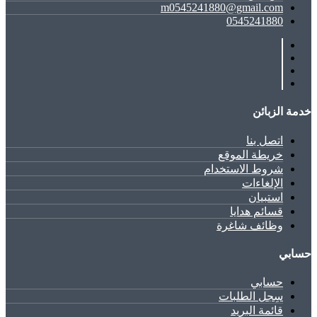
m0545241880@gmail.com
0545241880
خدمة الزبائن
اتصل بنا
خريطة الموقع
شروط الاستخدام
الإلغاءات
استبيان
قسائم هدايا
وظائف شاغرة
حسابي
حسابي
سِجل الطلبات
قائمة البريد