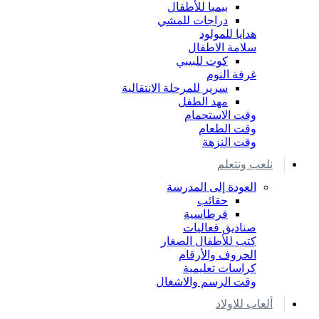
بيمبا للأطفال
دراجات للمشي
هدايا للمولود
سلامة الاطفال
كوت للبيبي
غرفة النوم
سرير للمرحلة الانتقالية
مهد الطفل
وقت الاستحمام
وقت الطعام
وقت النزهة
نلعب ونتعلم
العودة إلى المدرسة
حقائب
قرطاسية
صناديق فعاليات
كتب للأطفال الصغار
الحروف والأرقام
كراسات تعليمية
وقت الرسم والاشغال
ألعاب للاولاد