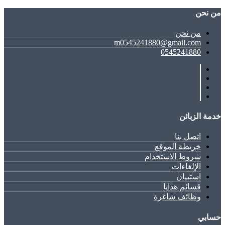
ﻣﻦ ﻧﺤﻦ
ﻣﻦ ﻧﺤﻦ
m0545241880@gmail.com
0545241880
خدمة الزبائن
اتصل بنا
خريطة الموقع
شروط الاستخدام
الإلغاءات
استبيان
قسائم هدايا
وظائف شاغرة
حسابي