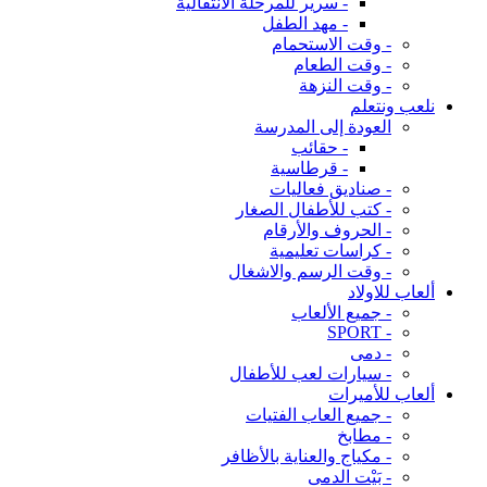
- سرير للمرحلة الانتقالية
- مهد الطفل
- وقت الاستحمام
- وقت الطعام
- وقت النزهة
نلعب ونتعلم
العودة إلى المدرسة
- حقائب
- قرطاسية
- صناديق فعاليات
- كتب للأطفال الصغار
- الحروف والأرقام
- كراسات تعليمية
- وقت الرسم والاشغال
ألعاب للاولاد
- جميع الألعاب
- SPORT
- دمى
- سيارات لعب للأطفال
ألعاب للأميرات
- جميع العاب الفتيات
- مطابخ
- مكياج والعناية بالأظافر
- بَيْت الدمى