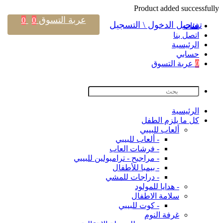
Product added successfully
عربة التسوق
0
0
تسجيل الدخول \ التسجيل
فئات
اتصل بنا
اﻟﺮﺋﻴﺴﻴﺔ
حسابي
0
عربة التسوق
اﻟﺮﺋﻴﺴﻴﺔ
كل ما يلزم الطفل
ألعاب للبيبي
- ألعاب للبيبي
- فرشات العاب
- مراجيح - ترامبولين للبيبي
- بيمبا للأطفال
- دراجات للمشي
- هدايا للمولود
سلامة الاطفال
- كوت للبيبي
غرفة النوم