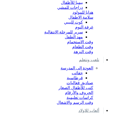
بيمبا للأطفال
دراجات للمشي
هدايا للمولود
سلامة الاطفال
كوت للبيبي
غرفة النوم
سرير للمرحلة الانتقالية
مهد الطفل
وقت الاستحمام
وقت الطعام
وقت النزهة
نلعب ونتعلم
العودة إلى المدرسة
حقائب
قرطاسية
صناديق فعاليات
كتب للأطفال الصغار
الحروف والأرقام
كراسات تعليمية
وقت الرسم والاشغال
ألعاب للاولاد