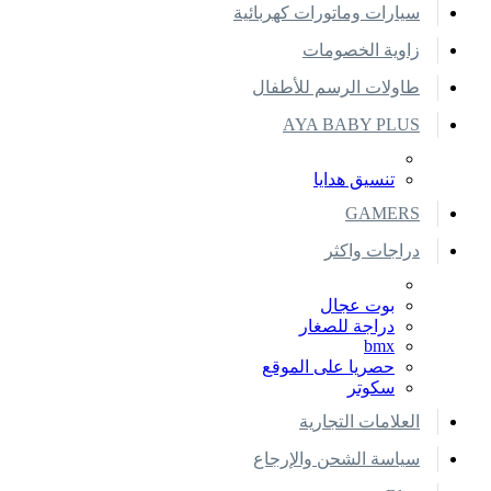
سيارات وماتورات كهربائية
زاوية الخصومات
طاولات الرسم للأطفال
AYA BABY PLUS
تنسيق هدايا
GAMERS
دراجات واكثر
بوت عجال
دراجة للصغار
bmx
حصريا على الموقع
سكوتر
العلامات التجارية
سياسة الشحن والإرجاع