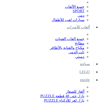
جميع الألعاب
SPORT
دمى
سيارات لعب للأطفال
ألعاب للأميرات
جميع العاب الفتيات
مطابخ
مكياج والعناية بالأظافر
بَيْت الدمى
دميتي
سباحة
LEGO
puzzle
ألغاز للصغار
بازل حتى 48 قطعة PUZZLE
بازل لغز للأذكياء PUZZLE