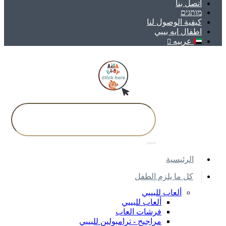
اتصل بنا
מותגים
كيفية الوصول لنا
اطفال ايه بيبي
عربيه
اﻟﺮﺋﻴﺴﻴﺔ
كل ما يلزم الطفل
ألعاب للبيبي
ألعاب للبيبي
فرشات العاب
مراجيح - ترامبولين للبيبي