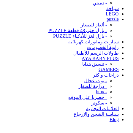
- دميتي
سباحة
LEGO
puzzle
- ألغاز للصغار
- بازل حتى 48 قطعة PUZZLE
- بازل لغز للأذكياء PUZZLE
سيارات وماتورات كهربائية
زاوية الخصومات
طاولات الرسم للأطفال
AYA BABY PLUS
- تنسيق هدايا
GAMERS
دراجات واكثر
- بوت عجال
- دراجة للصغار
- bmx
- حصريا على الموقع
- سكوتر
العلامات التجارية
سياسة الشحن والإرجاع
Blog