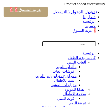
Product added successfully
عربة التسوق
0
0
تسجيل الدخول \ التسجيل
فئات
اتصل بنا
اﻟﺮﺋﻴﺴﻴﺔ
حسابي
0
عربة التسوق
اﻟﺮﺋﻴﺴﻴﺔ
كل ما يلزم الطفل
ألعاب للبيبي
- ألعاب للبيبي
- فرشات العاب
- مراجيح - ترامبولين للبيبي
- بيمبا للأطفال
- دراجات للمشي
- هدايا للمولود
سلامة الاطفال
- كوت للبيبي
غرفة النوم