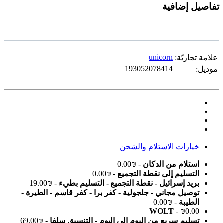
تفاصيل إضافية
unicorn
علامة تجاريّة:
193052078414
موديل:
خيارات الاستلام والشحن
استلام من الدكان
- ₪0.00
التسليم إلى نقطة التجميع
- ₪0.00
بريد إسرائيل - نقطة التجميع - التسليم بطيء
- ₪19.00
توصيل مجاني - جلجولية - كفر برا - كفر قاسم - الطيرة -
الطيبة
- ₪0.00
WOLT
- ₪0.00
تسليم سريع من اليوم إلى اليوم - التنسيق سلفا
- ₪69.00