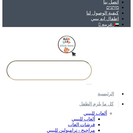
اتصل بنا
מותגים
كيفية الوصول لنا
اطفال ايه بيبي
عربيه
اﻟﺮﺋﻴﺴﻴﺔ
كل ما يلزم الطفل
ألعاب للبيبي
ألعاب للبيبي
فرشات العاب
مراجيح - ترامبولين للبيبي