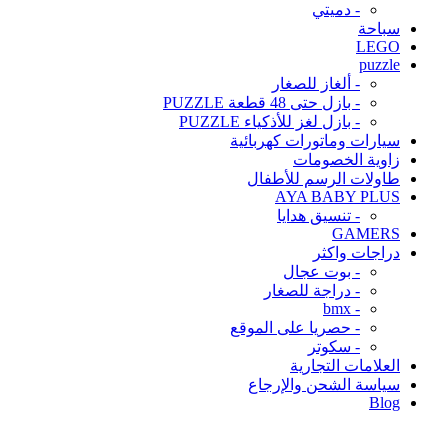
- دميتي
سباحة
LEGO
puzzle
- ألغاز للصغار
- بازل حتى 48 قطعة PUZZLE
- بازل لغز للأذكياء PUZZLE
سيارات وماتورات كهربائية
زاوية الخصومات
طاولات الرسم للأطفال
AYA BABY PLUS
- تنسيق هدايا
GAMERS
دراجات واكثر
- بوت عجال
- دراجة للصغار
- bmx
- حصريا على الموقع
- سكوتر
العلامات التجارية
سياسة الشحن والإرجاع
Blog