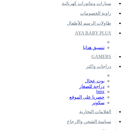
سيارات وماتورات كهربائية
زاوية الخصومات
طاولات الرسم للأطفال
AYA BABY PLUS
تنسيق هدايا
GAMERS
دراجات واكثر
بوت عجال
دراجة للصغار
bmx
حصريا على الموقع
سكوتر
العلامات التجارية
سياسة الشحن والإرجاع