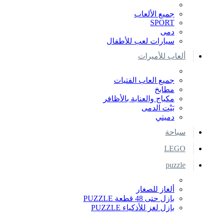
جميع الألعاب
SPORT
دمى
سيارات لعب للأطفال
ألعاب للأميرات
جميع العاب الفتيات
مطابخ
مكياج والعناية بالأظافر
بَيْت الدمى
دميتي
سباحة
LEGO
puzzle
ألغاز للصغار
بازل حتى 48 قطعة PUZZLE
بازل لغز للأذكياء PUZZLE