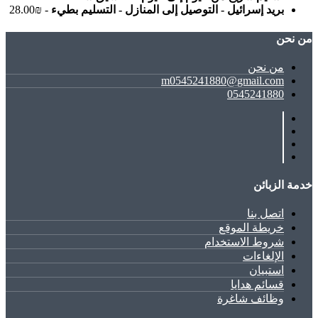
بريد إسرائيل - التوصيل إلى المنازل - التسليم بطيء
- ₪28.00
ﻣﻦ ﻧﺤﻦ
ﻣﻦ ﻧﺤﻦ
m0545241880@gmail.com
0545241880
خدمة الزبائن
اتصل بنا
خريطة الموقع
شروط الاستخدام
الإلغاءات
استبيان
قسائم هدايا
وظائف شاغرة