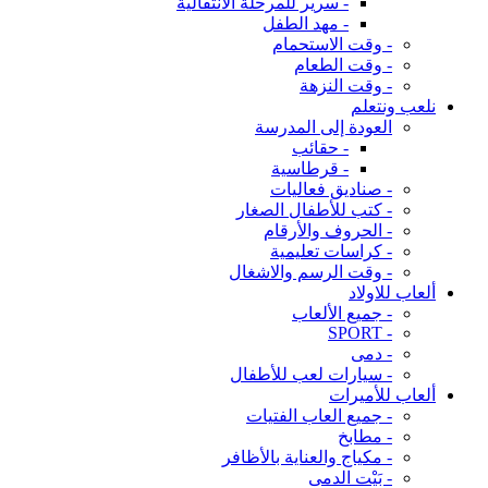
- سرير للمرحلة الانتقالية
- مهد الطفل
- وقت الاستحمام
- وقت الطعام
- وقت النزهة
نلعب ونتعلم
العودة إلى المدرسة
- حقائب
- قرطاسية
- صناديق فعاليات
- كتب للأطفال الصغار
- الحروف والأرقام
- كراسات تعليمية
- وقت الرسم والاشغال
ألعاب للاولاد
- جميع الألعاب
- SPORT
- دمى
- سيارات لعب للأطفال
ألعاب للأميرات
- جميع العاب الفتيات
- مطابخ
- مكياج والعناية بالأظافر
- بَيْت الدمى