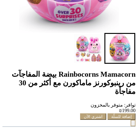
Rainbocorns Mamacorn بيضة المفاجآت
من رينبوكورنز ماماكورن مع أكثر من 30
مفاجأة
توافر: متوفر بالمخزون
₪199.00
إضافة للسلّة
اشتري الآن