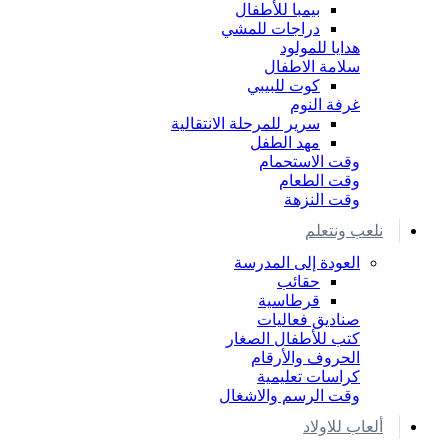
بيمبا للأطفال
دراجات للمشي
هدايا للمولود
سلامة الاطفال
كوت للبيبي
غرفة النوم
سرير للمرحلة الانتقالية
مهد الطفل
وقت الاستحمام
وقت الطعام
وقت النزهة
نلعب ونتعلم
العودة إلى المدرسة
حقائب
قرطاسية
صناديق فعاليات
كتب للأطفال الصغار
الحروف والأرقام
كراسات تعليمية
وقت الرسم والاشغال
ألعاب للاولاد