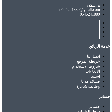
ﻣﻦ ﻧﺤﻦ
m0545241880@gmail.com
0545241880
خدمة الزبائن
اتصل بنا
خريطة الموقع
شروط الاستخدام
الإلغاءات
استبيان
قسائم هدايا
وظائف شاغرة
حسابي
حسابي
سِجل الطلبات