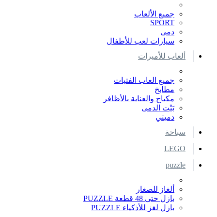
جميع الألعاب
SPORT
دمى
سيارات لعب للأطفال
ألعاب للأميرات
جميع العاب الفتيات
مطابخ
مكياج والعناية بالأظافر
بَيْت الدمى
دميتي
سباحة
LEGO
puzzle
ألغاز للصغار
بازل حتى 48 قطعة PUZZLE
بازل لغز للأذكياء PUZZLE