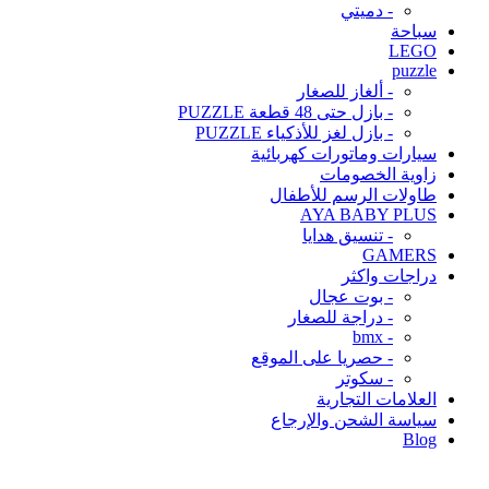
- دميتي
سباحة
LEGO
puzzle
- ألغاز للصغار
- بازل حتى 48 قطعة PUZZLE
- بازل لغز للأذكياء PUZZLE
سيارات وماتورات كهربائية
زاوية الخصومات
طاولات الرسم للأطفال
AYA BABY PLUS
- تنسيق هدايا
GAMERS
دراجات واكثر
- بوت عجال
- دراجة للصغار
- bmx
- حصريا على الموقع
- سكوتر
العلامات التجارية
سياسة الشحن والإرجاع
Blog