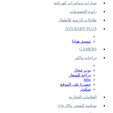
سيارات وماتورات كهربائية
زاوية الخصومات
طاولات الرسم للأطفال
AYA BABY PLUS
تنسيق هدايا
GAMERS
دراجات واكثر
بوت عجال
دراجة للصغار
bmx
حصريا على الموقع
سكوتر
العلامات التجارية
سياسة الشحن والإرجاع