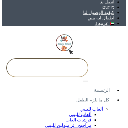
اتصل بنا
מותגים
كيفية الوصول لنا
اطفال ايه بيبي
عربيه
اﻟﺮﺋﻴﺴﻴﺔ
كل ما يلزم الطفل
ألعاب للبيبي
ألعاب للبيبي
فرشات العاب
مراجيح - ترامبولين للبيبي