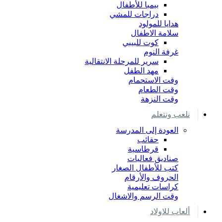
بيمبا للأطفال
دراجات للمشي
هدايا للمولود
سلامة الاطفال
كوت للبيبي
غرفة النوم
سرير للمرحلة الانتقالية
مهد الطفل
وقت الاستحمام
وقت الطعام
وقت النزهة
نلعب ونتعلم
العودة إلى المدرسة
حقائب
قرطاسية
صناديق فعاليات
كتب للأطفال الصغار
الحروف والأرقام
كراسات تعليمية
وقت الرسم والاشغال
ألعاب للاولاد