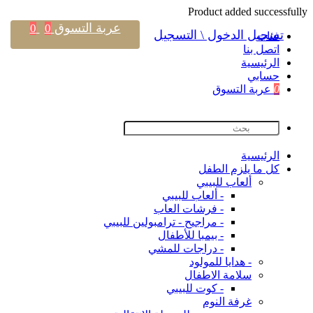
Product added successfully
عربة التسوق
0
0
تسجيل الدخول \ التسجيل
فئات
اتصل بنا
اﻟﺮﺋﻴﺴﻴﺔ
حسابي
0
عربة التسوق
اﻟﺮﺋﻴﺴﻴﺔ
كل ما يلزم الطفل
ألعاب للبيبي
- ألعاب للبيبي
- فرشات العاب
- مراجيح - ترامبولين للبيبي
- بيمبا للأطفال
- دراجات للمشي
- هدايا للمولود
سلامة الاطفال
- كوت للبيبي
غرفة النوم