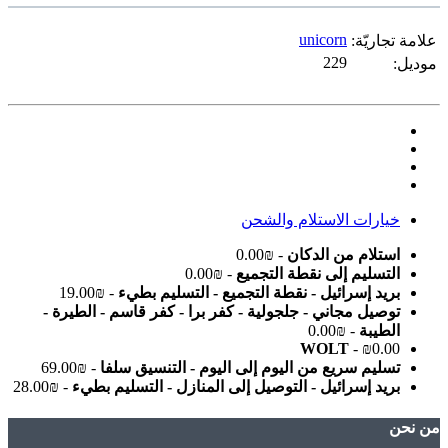
unicorn
علامة تجاريّة:
229
موديل:
خيارات الاستلام والشحن
استلام من الدكان
- ₪0.00
التسليم إلى نقطة التجميع
- ₪0.00
بريد إسرائيل - نقطة التجميع - التسليم بطيء
- ₪19.00
توصيل مجاني - جلجولية - كفر برا - كفر قاسم - الطيرة -
الطيبة
- ₪0.00
WOLT
- ₪0.00
تسليم سريع من اليوم إلى اليوم - التنسيق سلفا
- ₪69.00
بريد إسرائيل - التوصيل إلى المنازل - التسليم بطيء
- ₪28.00
ﻣﻦ ﻧﺤﻦ