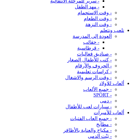
- سرير للمرحلة الانتقالية
- مهد الطفل
- وقت الاستحمام
- وقت الطعام
- وقت النزهة
نلعب ونتعلم
العودة إلى المدرسة
- حقائب
- قرطاسية
- صناديق فعاليات
- كتب للأطفال الصغار
- الحروف والأرقام
- كراسات تعليمية
- وقت الرسم والاشغال
ألعاب للاولاد
- جميع الألعاب
- SPORT
- دمى
- سيارات لعب للأطفال
ألعاب للأميرات
- جميع العاب الفتيات
- مطابخ
- مكياج والعناية بالأظافر
- بَيْت الدمى