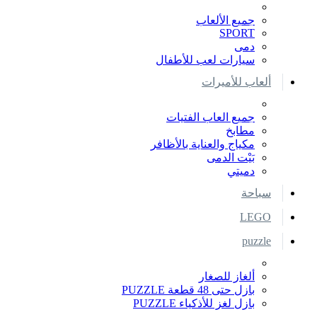
جميع الألعاب
SPORT
دمى
سيارات لعب للأطفال
ألعاب للأميرات
جميع العاب الفتيات
مطابخ
مكياج والعناية بالأظافر
بَيْت الدمى
دميتي
سباحة
LEGO
puzzle
ألغاز للصغار
بازل حتى 48 قطعة PUZZLE
بازل لغز للأذكياء PUZZLE