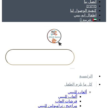
اتصل بنا
מותגים
كيفية الوصول لنا
اطفال ايه بيبي
عربيه
اﻟﺮﺋﻴﺴﻴﺔ
كل ما يلزم الطفل
ألعاب للبيبي
ألعاب للبيبي
فرشات العاب
مراجيح - ترامبولين للبيبي