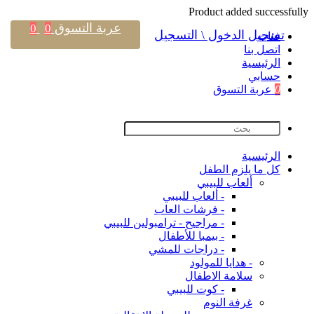
Product added successfully
عربة التسوق
0
0
تسجيل الدخول \ التسجيل
فئات
اتصل بنا
اﻟﺮﺋﻴﺴﻴﺔ
حسابي
0
عربة التسوق
اﻟﺮﺋﻴﺴﻴﺔ
كل ما يلزم الطفل
ألعاب للبيبي
- ألعاب للبيبي
- فرشات العاب
- مراجيح - ترامبولين للبيبي
- بيمبا للأطفال
- دراجات للمشي
- هدايا للمولود
سلامة الاطفال
- كوت للبيبي
غرفة النوم