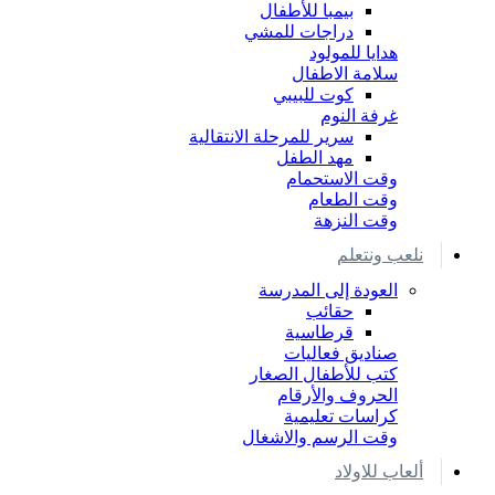
بيمبا للأطفال
دراجات للمشي
هدايا للمولود
سلامة الاطفال
كوت للبيبي
غرفة النوم
سرير للمرحلة الانتقالية
مهد الطفل
وقت الاستحمام
وقت الطعام
وقت النزهة
نلعب ونتعلم
العودة إلى المدرسة
حقائب
قرطاسية
صناديق فعاليات
كتب للأطفال الصغار
الحروف والأرقام
كراسات تعليمية
وقت الرسم والاشغال
ألعاب للاولاد