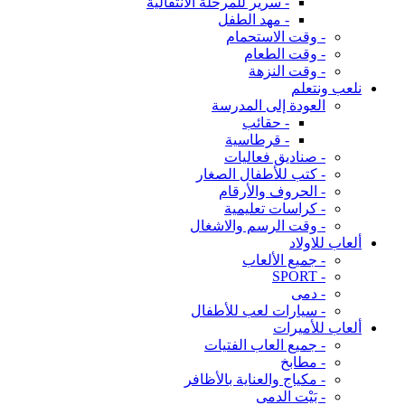
- سرير للمرحلة الانتقالية
- مهد الطفل
- وقت الاستحمام
- وقت الطعام
- وقت النزهة
نلعب ونتعلم
العودة إلى المدرسة
- حقائب
- قرطاسية
- صناديق فعاليات
- كتب للأطفال الصغار
- الحروف والأرقام
- كراسات تعليمية
- وقت الرسم والاشغال
ألعاب للاولاد
- جميع الألعاب
- SPORT
- دمى
- سيارات لعب للأطفال
ألعاب للأميرات
- جميع العاب الفتيات
- مطابخ
- مكياج والعناية بالأظافر
- بَيْت الدمى