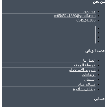
ﻣﻦ ﻧﺤﻦ
ﻣﻦ ﻧﺤﻦ
m0545241880@gmail.com
0545241880
خدمة الزبائن
اتصل بنا
خريطة الموقع
شروط الاستخدام
الإلغاءات
استبيان
قسائم هدايا
وظائف شاغرة
حسابي