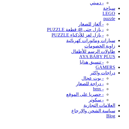
- دميتي
سباحة
LEGO
puzzle
- ألغاز للصغار
- بازل حتى 48 قطعة PUZZLE
- بازل لغز للأذكياء PUZZLE
سيارات وماتورات كهربائية
زاوية الخصومات
طاولات الرسم للأطفال
AYA BABY PLUS
- تنسيق هدايا
GAMERS
دراجات واكثر
- بوت عجال
- دراجة للصغار
- bmx
- حصريا على الموقع
- سكوتر
العلامات التجارية
سياسة الشحن والإرجاع
Blog