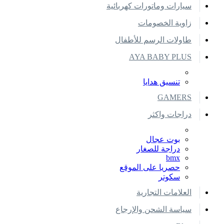
سيارات وماتورات كهربائية
زاوية الخصومات
طاولات الرسم للأطفال
AYA BABY PLUS
تنسيق هدايا
GAMERS
دراجات واكثر
بوت عجال
دراجة للصغار
bmx
حصريا على الموقع
سكوتر
العلامات التجارية
سياسة الشحن والإرجاع