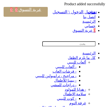
Product added successfully
عربة التسوق
0
0
تسجيل الدخول \ التسجيل
فئات
اتصل بنا
اﻟﺮﺋﻴﺴﻴﺔ
حسابي
0
عربة التسوق
اﻟﺮﺋﻴﺴﻴﺔ
كل ما يلزم الطفل
ألعاب للبيبي
- ألعاب للبيبي
- فرشات العاب
- مراجيح - ترامبولين للبيبي
- بيمبا للأطفال
- دراجات للمشي
- هدايا للمولود
سلامة الاطفال
- كوت للبيبي
غرفة النوم