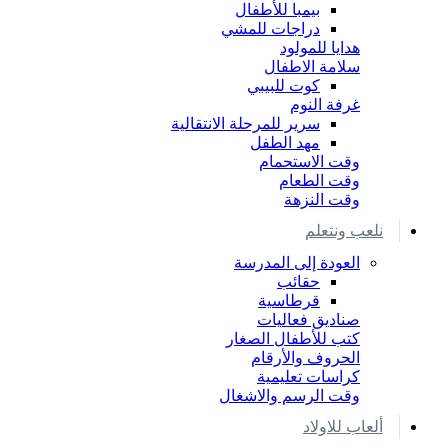
بيمبا للأطفال
دراجات للمشي
هدايا للمولود
سلامة الاطفال
كوت للبيبي
غرفة النوم
سرير للمرحلة الانتقالية
مهد الطفل
وقت الاستحمام
وقت الطعام
وقت النزهة
نلعب ونتعلم
العودة إلى المدرسة
حقائب
قرطاسية
صناديق فعاليات
كتب للأطفال الصغار
الحروف والأرقام
كراسات تعليمية
وقت الرسم والاشغال
ألعاب للاولاد