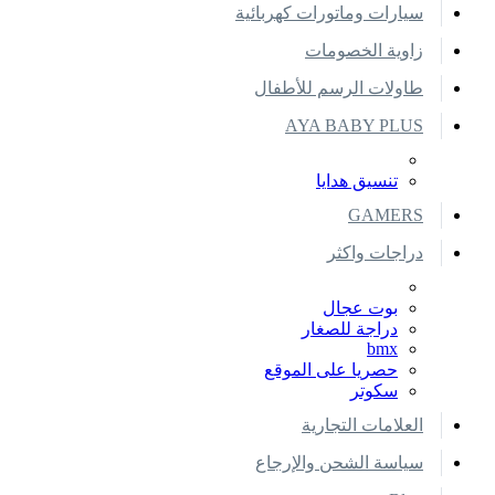
سيارات وماتورات كهربائية
زاوية الخصومات
طاولات الرسم للأطفال
AYA BABY PLUS
تنسيق هدايا
GAMERS
دراجات واكثر
بوت عجال
دراجة للصغار
bmx
حصريا على الموقع
سكوتر
العلامات التجارية
سياسة الشحن والإرجاع