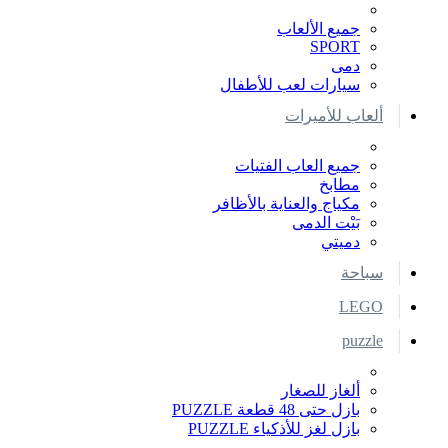
جميع الألعاب
SPORT
دمى
سيارات لعب للأطفال
ألعاب للأميرات
جميع العاب الفتيات
مطابخ
مكياج والعناية بالأظافر
بَيْت الدمى
دميتي
سباحة
LEGO
puzzle
ألغاز للصغار
بازل حتى 48 قطعة PUZZLE
بازل لغز للأذكياء PUZZLE