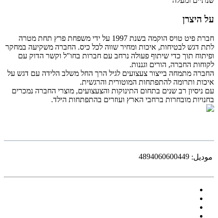
שנתיים ומעלה
על היצרן
חברת פיט טויס הוקמה בשנת 1997 על ידי משפחת פרץ תחת מטרה
לתת דגש לבטיחות, איכות ומחיר שווה לכל כיס. החברה משקיעה במחקר
ופיתוח תוך כדי שיתוף פעולה נרחב עם חברות בחו"ל וקשר הדוק עם
לקוחות החברה, הורים וגננות.
החברה מתמחה בייצור צעצועים לגיל הרך החל משלב הלידה עם דגש על
איכות ותרומה להתפתחות המוטורית והרגשית.
עם ניסיון רב שנים בתחום התינוקות והצעצועים, מוצרי החברה נמכרים
בחנויות מובחרות ברחבי הארץ ועוזרים בהתפתחות הילד.‎
4894060600449
موديل: