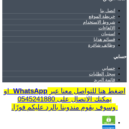
اتصل بنا
خريطة الموقع
شروط الاستخدام
الإلغاءات
استبيان
قسائم هدايا
وظائف شاغرة
حسابي
حسابي
سِجل الطلبات
قائمة البريد
WhatsApp
او
اضغط هنا للتواصل معنا عبر
يمكنك الاتصال على 0545241880
وسوف يقوم مندوبنا بالرد عليكم فورًا.