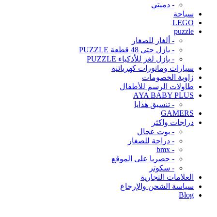
- دميتي
سباحة
LEGO
puzzle
- ألغاز للصغار
- بازل حتى 48 قطعة PUZZLE
- بازل لغز للأذكياء PUZZLE
سيارات وماتورات كهربائية
زاوية الخصومات
طاولات الرسم للأطفال
AYA BABY PLUS
- تنسيق هدايا
GAMERS
دراجات واكثر
- بوت عجال
- دراجة للصغار
- bmx
- حصريا على الموقع
- سكوتر
العلامات التجارية
سياسة الشحن والإرجاع
Blog