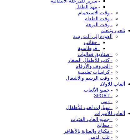
- سرير للمرحلة الانتقالية
- مهد الطفل
- وقت الاستحمام
- وقت الطعام
- وقت النزهة
نلعب ونتعلم
العودة إلى المدرسة
- حقائب
- قرطاسية
- صناديق فعاليات
- كتب للأطفال الصغار
- الحروف والأرقام
- كراسات تعليمية
- وقت الرسم والاشغال
ألعاب للاولاد
- جميع الألعاب
- SPORT
- دمى
- سيارات لعب للأطفال
ألعاب للأميرات
- جميع العاب الفتيات
- مطابخ
- مكياج والعناية بالأظافر
- بَيْت الدمى