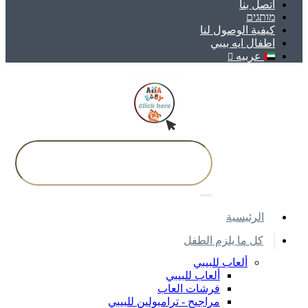
اتصل بنا
מותגים
كيفية الوصول لنا
اطفال ايه بيبي
عربيه
اﻟﺮﺋﻴﺴﻴﺔ
كل ما يلزم الطفل
ألعاب للبيبي
ألعاب للبيبي
فرشات العاب
مراجيح - ترامبولين للبيبي