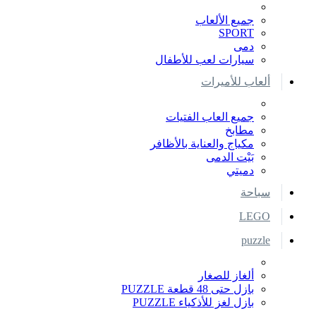
جميع الألعاب
SPORT
دمى
سيارات لعب للأطفال
ألعاب للأميرات
جميع العاب الفتيات
مطابخ
مكياج والعناية بالأظافر
بَيْت الدمى
دميتي
سباحة
LEGO
puzzle
ألغاز للصغار
بازل حتى 48 قطعة PUZZLE
بازل لغز للأذكياء PUZZLE