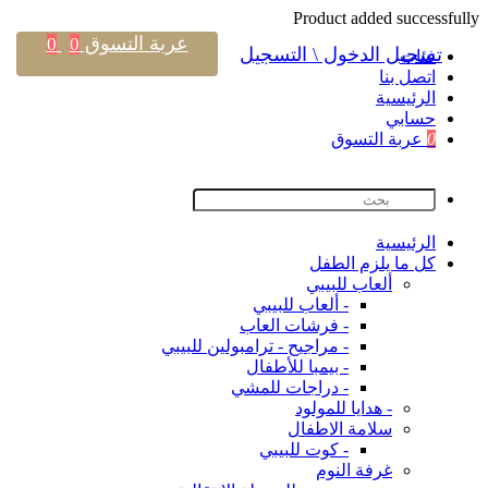
Product added successfully
عربة التسوق
0
0
تسجيل الدخول \ التسجيل
فئات
اتصل بنا
اﻟﺮﺋﻴﺴﻴﺔ
حسابي
0
عربة التسوق
اﻟﺮﺋﻴﺴﻴﺔ
كل ما يلزم الطفل
ألعاب للبيبي
- ألعاب للبيبي
- فرشات العاب
- مراجيح - ترامبولين للبيبي
- بيمبا للأطفال
- دراجات للمشي
- هدايا للمولود
سلامة الاطفال
- كوت للبيبي
غرفة النوم