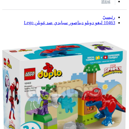
Blog
رئيسيّ
10463 ليغو دوبلو ديناصور سبايدي ضد غوبلن Lego