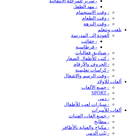
- سرير للمرحلة الانتقالية
- مهد الطفل
- وقت الاستحمام
- وقت الطعام
- وقت النزهة
نلعب ونتعلم
العودة إلى المدرسة
- حقائب
- قرطاسية
- صناديق فعاليات
- كتب للأطفال الصغار
- الحروف والأرقام
- كراسات تعليمية
- وقت الرسم والاشغال
ألعاب للاولاد
- جميع الألعاب
- SPORT
- دمى
- سيارات لعب للأطفال
ألعاب للأميرات
- جميع العاب الفتيات
- مطابخ
- مكياج والعناية بالأظافر
- بَيْت الدمى