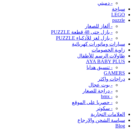
- دميتي
سباحة
LEGO
puzzle
- ألغاز للصغار
- بازل حتى 48 قطعة PUZZLE
- بازل لغز للأذكياء PUZZLE
سيارات وماتورات كهربائية
زاوية الخصومات
طاولات الرسم للأطفال
AYA BABY PLUS
- تنسيق هدايا
GAMERS
دراجات واكثر
- بوت عجال
- دراجة للصغار
- bmx
- حصريا على الموقع
- سكوتر
العلامات التجارية
سياسة الشحن والإرجاع
Blog