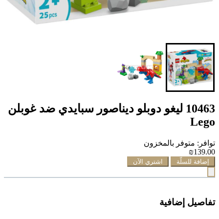
10463 ليغو دوبلو ديناصور سبايدي ضد غوبلن
Lego
توافر: متوفر بالمخزون
₪139.00
إضافة للسلّة
اشتري الآن
تفاصيل إضافية