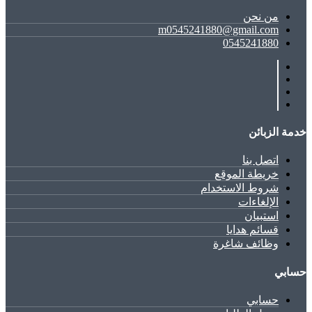
ﻣﻦ ﻧﺤﻦ
m0545241880@gmail.com
0545241880
خدمة الزبائن
اتصل بنا
خريطة الموقع
شروط الاستخدام
الإلغاءات
استبيان
قسائم هدايا
وظائف شاغرة
حسابي
حسابي