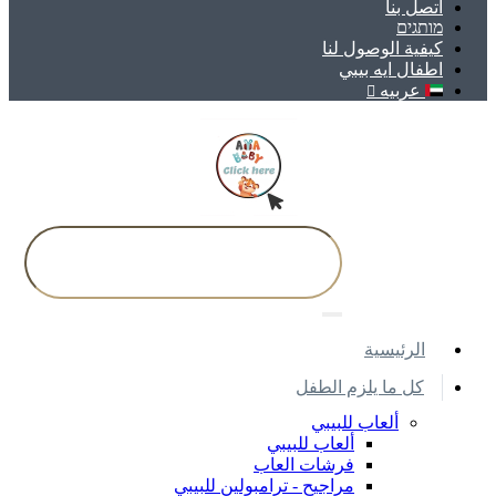
اتصل بنا
מותגים
كيفية الوصول لنا
اطفال ايه بيبي
عربيه
اﻟﺮﺋﻴﺴﻴﺔ
كل ما يلزم الطفل
ألعاب للبيبي
ألعاب للبيبي
فرشات العاب
مراجيح - ترامبولين للبيبي