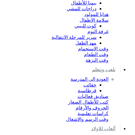
بيمبا للأطفال
دراجات للمشي
هدايا للمولود
سلامة الاطفال
كوت للبيبي
غرفة النوم
سرير للمرحلة الانتقالية
مهد الطفل
وقت الاستحمام
وقت الطعام
وقت النزهة
نلعب ونتعلم
العودة إلى المدرسة
حقائب
قرطاسية
صناديق فعاليات
كتب للأطفال الصغار
الحروف والأرقام
كراسات تعليمية
وقت الرسم والاشغال
ألعاب للاولاد