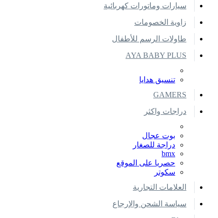
سيارات وماتورات كهربائية
زاوية الخصومات
طاولات الرسم للأطفال
AYA BABY PLUS
تنسيق هدايا
GAMERS
دراجات واكثر
بوت عجال
دراجة للصغار
bmx
حصريا على الموقع
سكوتر
العلامات التجارية
سياسة الشحن والإرجاع