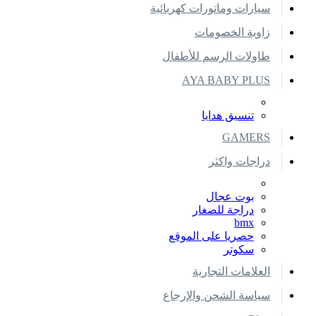
سيارات وماتورات كهربائية
زاوية الخصومات
طاولات الرسم للأطفال
AYA BABY PLUS
تنسيق هدايا
GAMERS
دراجات واكثر
بوت عجال
دراجة للصغار
bmx
حصريا على الموقع
سكوتر
العلامات التجارية
سياسة الشحن والإرجاع