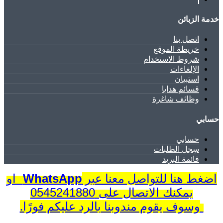
خدمة الزبائن
اتصل بنا
خريطة الموقع
شروط الاستخدام
الإلغاءات
استبيان
قسائم هدايا
وظائف شاغرة
حسابي
حسابي
سِجل الطلبات
قائمة البريد
WhatsApp
او
اضغط هنا للتواصل معنا عبر
يمكنك الاتصال على 0545241880
وسوف يقوم مندوبنا بالرد عليكم فورًا.