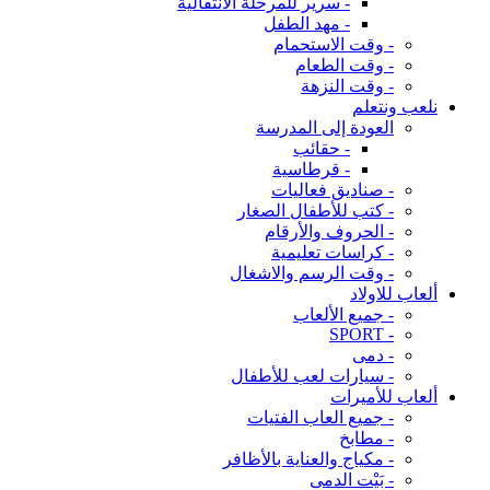
- سرير للمرحلة الانتقالية
- مهد الطفل
- وقت الاستحمام
- وقت الطعام
- وقت النزهة
نلعب ونتعلم
العودة إلى المدرسة
- حقائب
- قرطاسية
- صناديق فعاليات
- كتب للأطفال الصغار
- الحروف والأرقام
- كراسات تعليمية
- وقت الرسم والاشغال
ألعاب للاولاد
- جميع الألعاب
- SPORT
- دمى
- سيارات لعب للأطفال
ألعاب للأميرات
- جميع العاب الفتيات
- مطابخ
- مكياج والعناية بالأظافر
- بَيْت الدمى