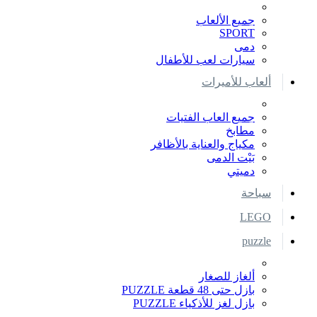
جميع الألعاب
SPORT
دمى
سيارات لعب للأطفال
ألعاب للأميرات
جميع العاب الفتيات
مطابخ
مكياج والعناية بالأظافر
بَيْت الدمى
دميتي
سباحة
LEGO
puzzle
ألغاز للصغار
بازل حتى 48 قطعة PUZZLE
بازل لغز للأذكياء PUZZLE