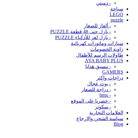
- دميتي
سباحة
LEGO
puzzle
- ألغاز للصغار
- بازل حتى 48 قطعة PUZZLE
- بازل لغز للأذكياء PUZZLE
سيارات وماتورات كهربائية
زاوية الخصومات
طاولات الرسم للأطفال
AYA BABY PLUS
- تنسيق هدايا
GAMERS
دراجات واكثر
- بوت عجال
- دراجة للصغار
- bmx
- حصريا على الموقع
- سكوتر
العلامات التجارية
سياسة الشحن والإرجاع
Blog