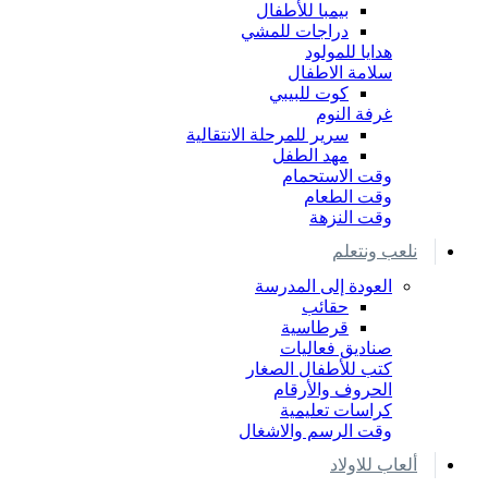
بيمبا للأطفال
دراجات للمشي
هدايا للمولود
سلامة الاطفال
كوت للبيبي
غرفة النوم
سرير للمرحلة الانتقالية
مهد الطفل
وقت الاستحمام
وقت الطعام
وقت النزهة
نلعب ونتعلم
العودة إلى المدرسة
حقائب
قرطاسية
صناديق فعاليات
كتب للأطفال الصغار
الحروف والأرقام
كراسات تعليمية
وقت الرسم والاشغال
ألعاب للاولاد