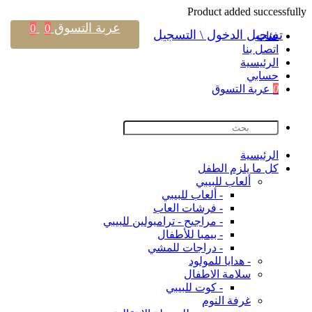
Product added successfully
عربة التسوق
0
0
تسجيل الدخول \ التسجيل
فئات
اتصل بنا
اﻟﺮﺋﻴﺴﻴﺔ
حسابي
0
عربة التسوق
اﻟﺮﺋﻴﺴﻴﺔ
كل ما يلزم الطفل
ألعاب للبيبي
- ألعاب للبيبي
- فرشات العاب
- مراجيح - ترامبولين للبيبي
- بيمبا للأطفال
- دراجات للمشي
- هدايا للمولود
سلامة الاطفال
- كوت للبيبي
غرفة النوم