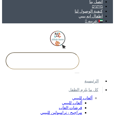
اتصل بنا
מותגים
كيفية الوصول لنا
اطفال ايه بيبي
عربيه
اﻟﺮﺋﻴﺴﻴﺔ
كل ما يلزم الطفل
ألعاب للبيبي
ألعاب للبيبي
فرشات العاب
مراجيح - ترامبولين للبيبي