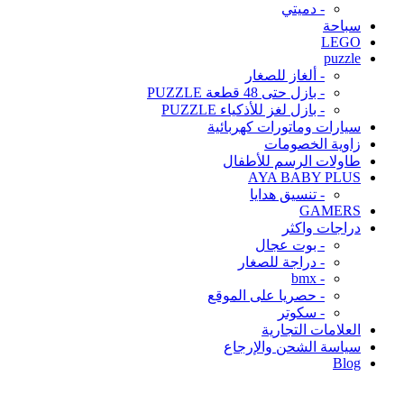
- دميتي
سباحة
LEGO
puzzle
- ألغاز للصغار
- بازل حتى 48 قطعة PUZZLE
- بازل لغز للأذكياء PUZZLE
سيارات وماتورات كهربائية
زاوية الخصومات
طاولات الرسم للأطفال
AYA BABY PLUS
- تنسيق هدايا
GAMERS
دراجات واكثر
- بوت عجال
- دراجة للصغار
- bmx
- حصريا على الموقع
- سكوتر
العلامات التجارية
سياسة الشحن والإرجاع
Blog