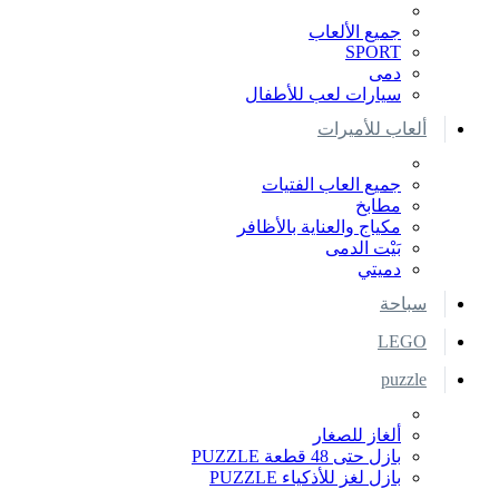
جميع الألعاب
SPORT
دمى
سيارات لعب للأطفال
ألعاب للأميرات
جميع العاب الفتيات
مطابخ
مكياج والعناية بالأظافر
بَيْت الدمى
دميتي
سباحة
LEGO
puzzle
ألغاز للصغار
بازل حتى 48 قطعة PUZZLE
بازل لغز للأذكياء PUZZLE