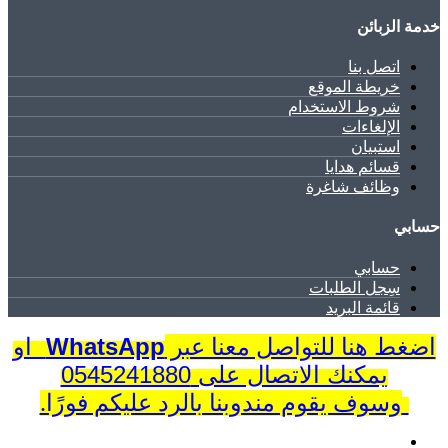
خدمة الزبائن
اتصل بنا
خريطة الموقع
شروط الاستخدام
الإلغاءات
استبيان
قسائم هدايا
وظائف شاغرة
حسابي
حسابي
سِجل الطلبات
قائمة البريد
WhatsApp
او
اضغط هنا للتواصل معنا عبر
يمكنك الاتصال على 0545241880
وسوف يقوم مندوبنا بالرد عليكم فورًا.