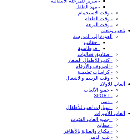
- سرير للمرحلة الانتقالية
- مهد الطفل
- وقت الاستحمام
- وقت الطعام
- وقت النزهة
نلعب ونتعلم
العودة إلى المدرسة
- حقائب
- قرطاسية
- صناديق فعاليات
- كتب للأطفال الصغار
- الحروف والأرقام
- كراسات تعليمية
- وقت الرسم والاشغال
ألعاب للاولاد
- جميع الألعاب
- SPORT
- دمى
- سيارات لعب للأطفال
ألعاب للأميرات
- جميع العاب الفتيات
- مطابخ
- مكياج والعناية بالأظافر
- بَيْت الدمى