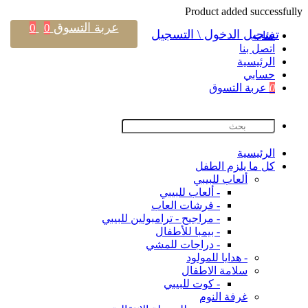
Product added successfully
عربة التسوق
0
0
تسجيل الدخول \ التسجيل
فئات
اتصل بنا
اﻟﺮﺋﻴﺴﻴﺔ
حسابي
0
عربة التسوق
اﻟﺮﺋﻴﺴﻴﺔ
كل ما يلزم الطفل
ألعاب للبيبي
- ألعاب للبيبي
- فرشات العاب
- مراجيح - ترامبولين للبيبي
- بيمبا للأطفال
- دراجات للمشي
- هدايا للمولود
سلامة الاطفال
- كوت للبيبي
غرفة النوم