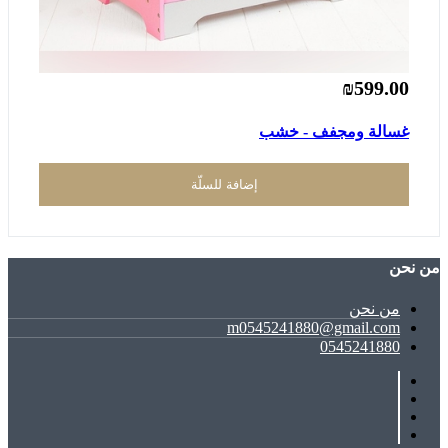
₪599.00
غسالة ومجفف - خشب
إضافة للسلّة
ﻣﻦ ﻧﺤﻦ
ﻣﻦ ﻧﺤﻦ
m0545241880@gmail.com
0545241880