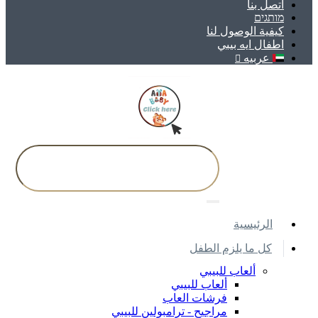
اتصل بنا
מותגים
كيفية الوصول لنا
اطفال ايه بيبي
عربيه
اﻟﺮﺋﻴﺴﻴﺔ
كل ما يلزم الطفل
ألعاب للبيبي
ألعاب للبيبي
فرشات العاب
مراجيح - ترامبولين للبيبي