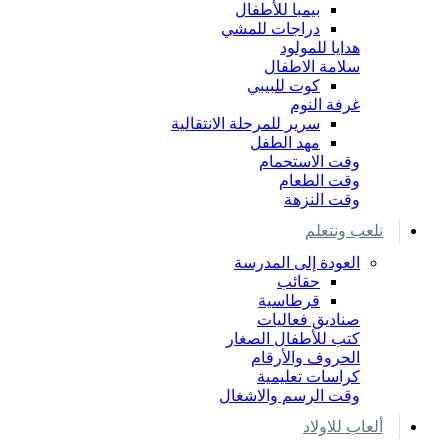
بيمبا للأطفال
دراجات للمشي
هدايا للمولود
سلامة الاطفال
كوت للبيبي
غرفة النوم
سرير للمرحلة الانتقالية
مهد الطفل
وقت الاستحمام
وقت الطعام
وقت النزهة
نلعب ونتعلم
العودة إلى المدرسة
حقائب
قرطاسية
صناديق فعاليات
كتب للأطفال الصغار
الحروف والأرقام
كراسات تعليمية
وقت الرسم والاشغال
ألعاب للاولاد