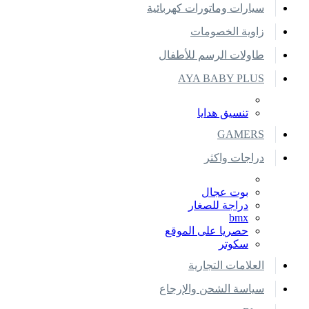
سيارات وماتورات كهربائية
زاوية الخصومات
طاولات الرسم للأطفال
AYA BABY PLUS
تنسيق هدايا
GAMERS
دراجات واكثر
بوت عجال
دراجة للصغار
bmx
حصريا على الموقع
سكوتر
العلامات التجارية
سياسة الشحن والإرجاع