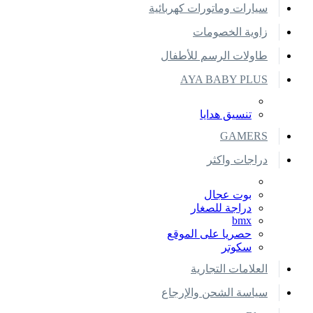
سيارات وماتورات كهربائية
زاوية الخصومات
طاولات الرسم للأطفال
AYA BABY PLUS
تنسيق هدايا
GAMERS
دراجات واكثر
بوت عجال
دراجة للصغار
bmx
حصريا على الموقع
سكوتر
العلامات التجارية
سياسة الشحن والإرجاع