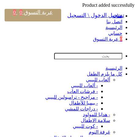
Product added successfully
عربة التسوق
0
0
تسجيل الدخول \ التسجيل
فئات
اتصل بنا
اﻟﺮﺋﻴﺴﻴﺔ
حسابي
0
عربة التسوق
اﻟﺮﺋﻴﺴﻴﺔ
كل ما يلزم الطفل
ألعاب للبيبي
- ألعاب للبيبي
- فرشات العاب
- مراجيح - ترامبولين للبيبي
- بيمبا للأطفال
- دراجات للمشي
- هدايا للمولود
سلامة الاطفال
- كوت للبيبي
غرفة النوم