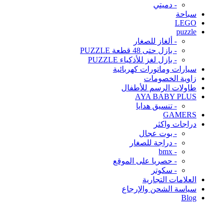
- دميتي
سباحة
LEGO
puzzle
- ألغاز للصغار
- بازل حتى 48 قطعة PUZZLE
- بازل لغز للأذكياء PUZZLE
سيارات وماتورات كهربائية
زاوية الخصومات
طاولات الرسم للأطفال
AYA BABY PLUS
- تنسيق هدايا
GAMERS
دراجات واكثر
- بوت عجال
- دراجة للصغار
- bmx
- حصريا على الموقع
- سكوتر
العلامات التجارية
سياسة الشحن والإرجاع
Blog