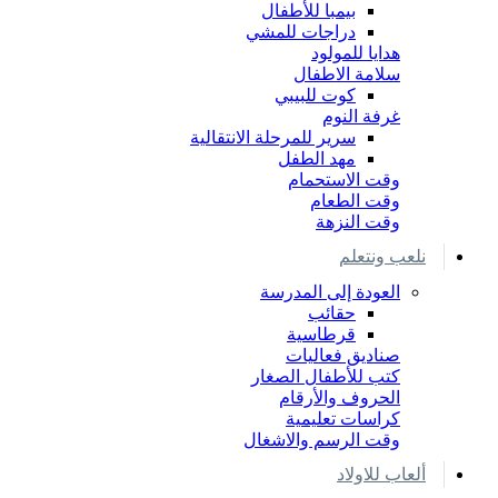
بيمبا للأطفال
دراجات للمشي
هدايا للمولود
سلامة الاطفال
كوت للبيبي
غرفة النوم
سرير للمرحلة الانتقالية
مهد الطفل
وقت الاستحمام
وقت الطعام
وقت النزهة
نلعب ونتعلم
العودة إلى المدرسة
حقائب
قرطاسية
صناديق فعاليات
كتب للأطفال الصغار
الحروف والأرقام
كراسات تعليمية
وقت الرسم والاشغال
ألعاب للاولاد