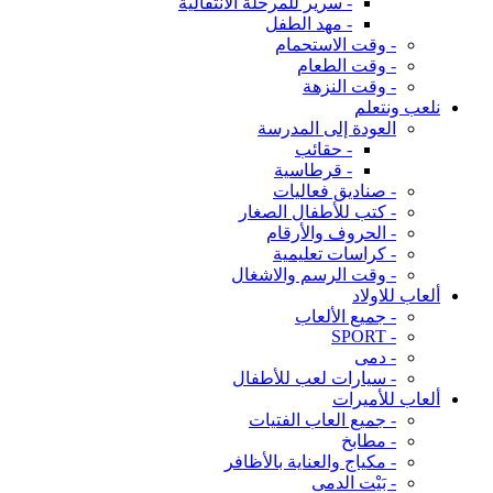
- سرير للمرحلة الانتقالية
- مهد الطفل
- وقت الاستحمام
- وقت الطعام
- وقت النزهة
نلعب ونتعلم
العودة إلى المدرسة
- حقائب
- قرطاسية
- صناديق فعاليات
- كتب للأطفال الصغار
- الحروف والأرقام
- كراسات تعليمية
- وقت الرسم والاشغال
ألعاب للاولاد
- جميع الألعاب
- SPORT
- دمى
- سيارات لعب للأطفال
ألعاب للأميرات
- جميع العاب الفتيات
- مطابخ
- مكياج والعناية بالأظافر
- بَيْت الدمى