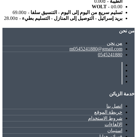
الطيبة
- ₪0.00
WOLT
- ₪0.00
تسليم سريع من اليوم إلى اليوم - التنسيق سلفا
- ₪69.00
بريد إسرائيل - التوصيل إلى المنازل - التسليم بطيء
- ₪28.00
ﻣﻦ ﻧﺤﻦ
ﻣﻦ ﻧﺤﻦ
m0545241880@gmail.com
0545241880
خدمة الزبائن
اتصل بنا
خريطة الموقع
شروط الاستخدام
الإلغاءات
استبيان
قسائم هدايا