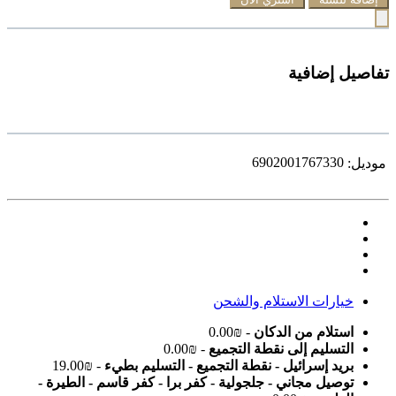
تفاصيل إضافية
6902001767330
موديل:
خيارات الاستلام والشحن
استلام من الدكان
- ₪0.00
التسليم إلى نقطة التجميع
- ₪0.00
بريد إسرائيل - نقطة التجميع - التسليم بطيء
- ₪19.00
توصيل مجاني - جلجولية - كفر برا - كفر قاسم - الطيرة -