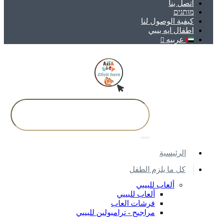
اتصل بنا
מותגים
كيفية الوصول لنا
اطفال ايه بيبي
عربيه
اﻟﺮﺋﻴﺴﻴﺔ
كل ما يلزم الطفل
ألعاب للبيبي
ألعاب للبيبي
فرشات العاب
مراجيح - ترامبولين للبيبي