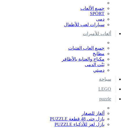
جميع الألعاب
SPORT
دمى
سيارات لعب للأطفال
ألعاب للأميرات
جميع العاب الفتيات
مطابخ
مكياج والعناية بالأظافر
بَيْت الدمى
دميتي
سباحة
LEGO
puzzle
ألغاز للصغار
بازل حتى 48 قطعة PUZZLE
بازل لغز للأذكياء PUZZLE