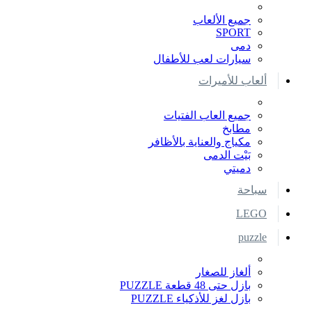
جميع الألعاب
SPORT
دمى
سيارات لعب للأطفال
ألعاب للأميرات
جميع العاب الفتيات
مطابخ
مكياج والعناية بالأظافر
بَيْت الدمى
دميتي
سباحة
LEGO
puzzle
ألغاز للصغار
بازل حتى 48 قطعة PUZZLE
بازل لغز للأذكياء PUZZLE