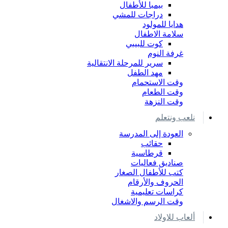
بيمبا للأطفال
دراجات للمشي
هدايا للمولود
سلامة الاطفال
كوت للبيبي
غرفة النوم
سرير للمرحلة الانتقالية
مهد الطفل
وقت الاستحمام
وقت الطعام
وقت النزهة
نلعب ونتعلم
العودة إلى المدرسة
حقائب
قرطاسية
صناديق فعاليات
كتب للأطفال الصغار
الحروف والأرقام
كراسات تعليمية
وقت الرسم والاشغال
ألعاب للاولاد