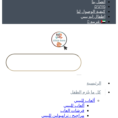
اتصل بنا
מותגים
كيفية الوصول لنا
اطفال ايه بيبي
عربيه
اﻟﺮﺋﻴﺴﻴﺔ
كل ما يلزم الطفل
ألعاب للبيبي
ألعاب للبيبي
فرشات العاب
مراجيح - ترامبولين للبيبي