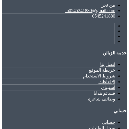
ﻣﻦ ﻧﺤﻦ
m0545241880@gmail.com
0545241880
خدمة الزبائن
اتصل بنا
خريطة الموقع
شروط الاستخدام
الإلغاءات
استبيان
قسائم هدايا
وظائف شاغرة
حسابي
حسابي
سِجل الطلبات