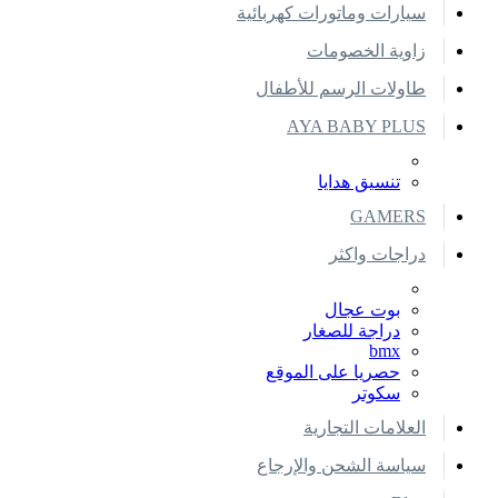
سيارات وماتورات كهربائية
زاوية الخصومات
طاولات الرسم للأطفال
AYA BABY PLUS
تنسيق هدايا
GAMERS
دراجات واكثر
بوت عجال
دراجة للصغار
bmx
حصريا على الموقع
سكوتر
العلامات التجارية
سياسة الشحن والإرجاع