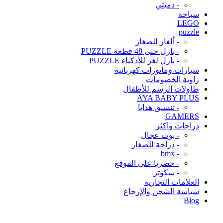
- دميتي
سباحة
LEGO
puzzle
- ألغاز للصغار
- بازل حتى 48 قطعة PUZZLE
- بازل لغز للأذكياء PUZZLE
سيارات وماتورات كهربائية
زاوية الخصومات
طاولات الرسم للأطفال
AYA BABY PLUS
- تنسيق هدايا
GAMERS
دراجات واكثر
- بوت عجال
- دراجة للصغار
- bmx
- حصريا على الموقع
- سكوتر
العلامات التجارية
سياسة الشحن والإرجاع
Blog