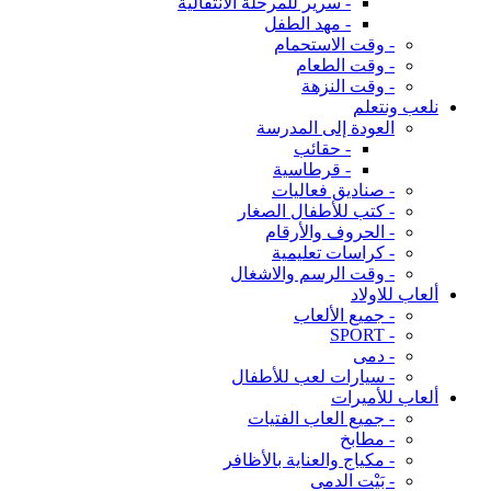
- سرير للمرحلة الانتقالية
- مهد الطفل
- وقت الاستحمام
- وقت الطعام
- وقت النزهة
نلعب ونتعلم
العودة إلى المدرسة
- حقائب
- قرطاسية
- صناديق فعاليات
- كتب للأطفال الصغار
- الحروف والأرقام
- كراسات تعليمية
- وقت الرسم والاشغال
ألعاب للاولاد
- جميع الألعاب
- SPORT
- دمى
- سيارات لعب للأطفال
ألعاب للأميرات
- جميع العاب الفتيات
- مطابخ
- مكياج والعناية بالأظافر
- بَيْت الدمى