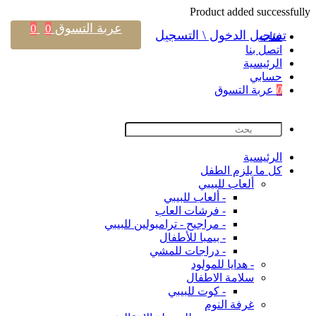
Product added successfully
عربة التسوق
0
0
تسجيل الدخول \ التسجيل
فئات
اتصل بنا
اﻟﺮﺋﻴﺴﻴﺔ
حسابي
0
عربة التسوق
اﻟﺮﺋﻴﺴﻴﺔ
كل ما يلزم الطفل
ألعاب للبيبي
- ألعاب للبيبي
- فرشات العاب
- مراجيح - ترامبولين للبيبي
- بيمبا للأطفال
- دراجات للمشي
- هدايا للمولود
سلامة الاطفال
- كوت للبيبي
غرفة النوم