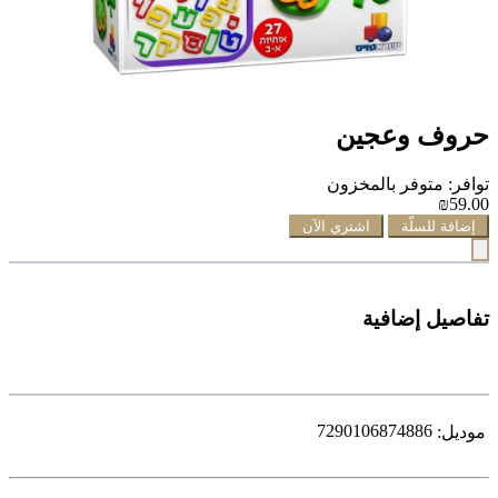
حروف وعجين
توافر: متوفر بالمخزون
₪59.00
إضافة للسلّة
اشتري الآن
تفاصيل إضافية
7290106874886
موديل: