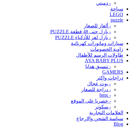
- دميتي
سباحة
LEGO
puzzle
- ألغاز للصغار
- بازل حتى 48 قطعة PUZZLE
- بازل لغز للأذكياء PUZZLE
سيارات وماتورات كهربائية
زاوية الخصومات
طاولات الرسم للأطفال
AYA BABY PLUS
- تنسيق هدايا
GAMERS
دراجات واكثر
- بوت عجال
- دراجة للصغار
- bmx
- حصريا على الموقع
- سكوتر
العلامات التجارية
سياسة الشحن والإرجاع
Blog