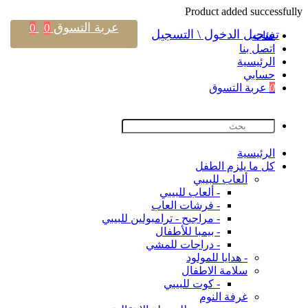
Product added successfully
عربة التسوق
0
0
تسجيل الدخول \ التسجيل
فئات
اتصل بنا
اﻟﺮﺋﻴﺴﻴﺔ
حسابي
0
عربة التسوق
اﻟﺮﺋﻴﺴﻴﺔ
كل ما يلزم الطفل
ألعاب للبيبي
- ألعاب للبيبي
- فرشات العاب
- مراجيح - ترامبولين للبيبي
- بيمبا للأطفال
- دراجات للمشي
- هدايا للمولود
سلامة الاطفال
- كوت للبيبي
غرفة النوم