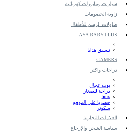
سيارات وماتورات كهربائية
زاوية الخصومات
طاولات الرسم للأطفال
AYA BABY PLUS
تنسيق هدايا
GAMERS
دراجات واكثر
بوت عجال
دراجة للصغار
bmx
حصريا على الموقع
سكوتر
العلامات التجارية
سياسة الشحن والإرجاع