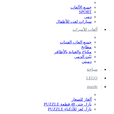
جميع الألعاب
SPORT
دمى
سيارات لعب للأطفال
ألعاب للأميرات
جميع العاب الفتيات
مطابخ
مكياج والعناية بالأظافر
بَيْت الدمى
دميتي
سباحة
LEGO
puzzle
ألغاز للصغار
بازل حتى 48 قطعة PUZZLE
بازل لغز للأذكياء PUZZLE