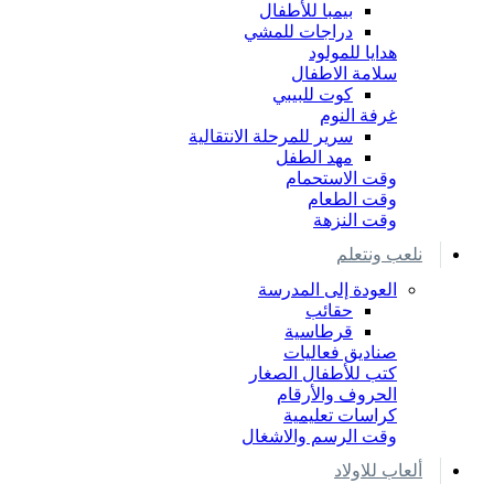
بيمبا للأطفال
دراجات للمشي
هدايا للمولود
سلامة الاطفال
كوت للبيبي
غرفة النوم
سرير للمرحلة الانتقالية
مهد الطفل
وقت الاستحمام
وقت الطعام
وقت النزهة
نلعب ونتعلم
العودة إلى المدرسة
حقائب
قرطاسية
صناديق فعاليات
كتب للأطفال الصغار
الحروف والأرقام
كراسات تعليمية
وقت الرسم والاشغال
ألعاب للاولاد