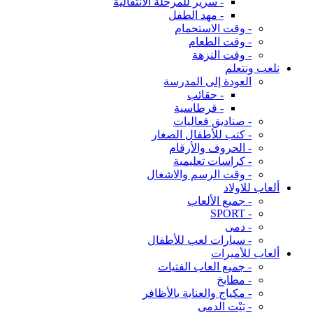
- سرير للمرحلة الانتقالية
- مهد الطفل
- وقت الاستحمام
- وقت الطعام
- وقت النزهة
نلعب ونتعلم
العودة إلى المدرسة
- حقائب
- قرطاسية
- صناديق فعاليات
- كتب للأطفال الصغار
- الحروف والأرقام
- كراسات تعليمية
- وقت الرسم والاشغال
ألعاب للاولاد
- جميع الألعاب
- SPORT
- دمى
- سيارات لعب للأطفال
ألعاب للأميرات
- جميع العاب الفتيات
- مطابخ
- مكياج والعناية بالأظافر
- بَيْت الدمى