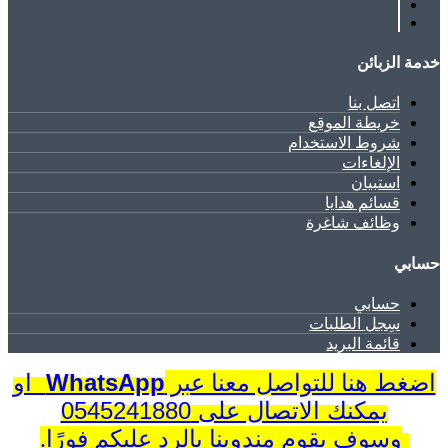
خدمة الزبائن
اتصل بنا
خريطة الموقع
شروط الاستخدام
الإلغاءات
استبيان
قسائم هدايا
وظائف شاغرة
حسابي
حسابي
سِجل الطلبات
قائمة البريد
WhatsApp
او
اضغط هنا للتواصل معنا عبر
يمكنك الاتصال على 0545241880
وسوف يقوم مندوبنا بالرد عليكم فورًا.