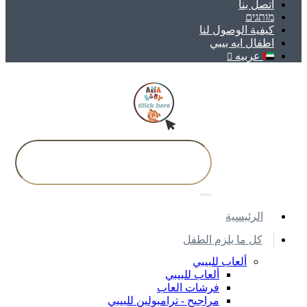
اتصل بنا
מותגים
كيفية الوصول لنا
اطفال ايه بيبي
عربيه
اﻟﺮﺋﻴﺴﻴﺔ
كل ما يلزم الطفل
ألعاب للبيبي
ألعاب للبيبي
فرشات العاب
مراجيح - ترامبولين للبيبي