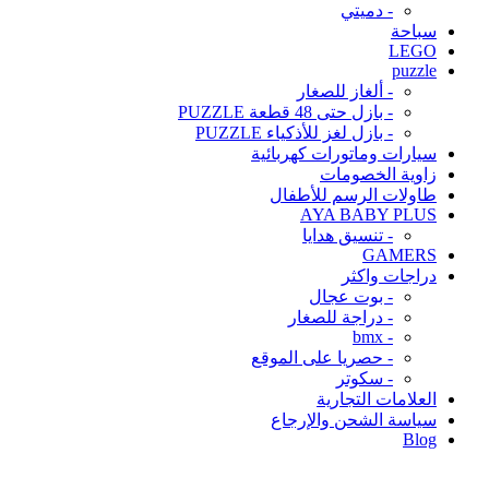
- دميتي
سباحة
LEGO
puzzle
- ألغاز للصغار
- بازل حتى 48 قطعة PUZZLE
- بازل لغز للأذكياء PUZZLE
سيارات وماتورات كهربائية
زاوية الخصومات
طاولات الرسم للأطفال
AYA BABY PLUS
- تنسيق هدايا
GAMERS
دراجات واكثر
- بوت عجال
- دراجة للصغار
- bmx
- حصريا على الموقع
- سكوتر
العلامات التجارية
سياسة الشحن والإرجاع
Blog