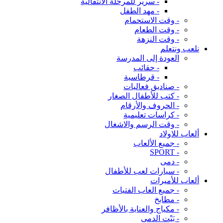
- سرير للمرحلة الانتقالية
- مهد الطفل
- وقت الاستحمام
- وقت الطعام
- وقت النزهة
نلعب ونتعلم
العودة إلى المدرسة
- حقائب
- قرطاسية
- صناديق فعاليات
- كتب للأطفال الصغار
- الحروف والأرقام
- كراسات تعليمية
- وقت الرسم والاشغال
ألعاب للاولاد
- جميع الألعاب
- SPORT
- دمى
- سيارات لعب للأطفال
ألعاب للأميرات
- جميع العاب الفتيات
- مطابخ
- مكياج والعناية بالأظافر
- بَيْت الدمى