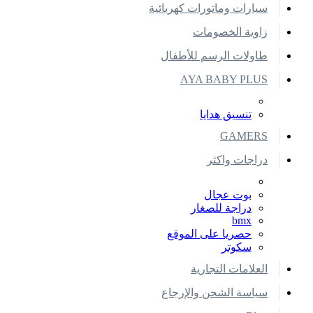
سيارات وماتورات كهربائية
زاوية الخصومات
طاولات الرسم للأطفال
AYA BABY PLUS
تنسيق هدايا
GAMERS
دراجات واكثر
بوت عجال
دراجة للصغار
bmx
حصريا على الموقع
سكوتر
العلامات التجارية
سياسة الشحن والإرجاع