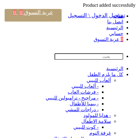
Product added successfully
عربة التسوق
0
0
تسجيل الدخول \ التسجيل
فئات
اتصل بنا
اﻟﺮﺋﻴﺴﻴﺔ
حسابي
0
عربة التسوق
اﻟﺮﺋﻴﺴﻴﺔ
كل ما يلزم الطفل
ألعاب للبيبي
- ألعاب للبيبي
- فرشات العاب
- مراجيح - ترامبولين للبيبي
- بيمبا للأطفال
- دراجات للمشي
- هدايا للمولود
سلامة الاطفال
- كوت للبيبي
غرفة النوم