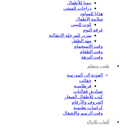
بيمبا للأطفال
دراجات للمشي
هدايا للمولود
سلامة الاطفال
كوت للبيبي
غرفة النوم
سرير للمرحلة الانتقالية
مهد الطفل
وقت الاستحمام
وقت الطعام
وقت النزهة
نلعب ونتعلم
العودة إلى المدرسة
حقائب
قرطاسية
صناديق فعاليات
كتب للأطفال الصغار
الحروف والأرقام
كراسات تعليمية
وقت الرسم والاشغال
ألعاب للاولاد