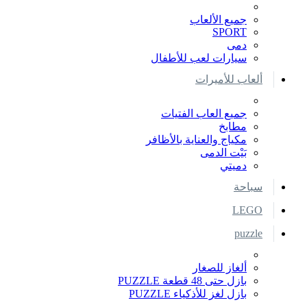
جميع الألعاب
SPORT
دمى
سيارات لعب للأطفال
ألعاب للأميرات
جميع العاب الفتيات
مطابخ
مكياج والعناية بالأظافر
بَيْت الدمى
دميتي
سباحة
LEGO
puzzle
ألغاز للصغار
بازل حتى 48 قطعة PUZZLE
بازل لغز للأذكياء PUZZLE