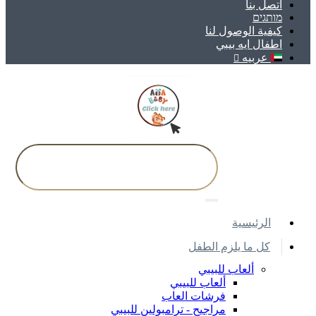
اتصل بنا
מותגים
كيفية الوصول لنا
اطفال ايه بيبي
عربيه
اﻟﺮﺋﻴﺴﻴﺔ
كل ما يلزم الطفل
ألعاب للبيبي
ألعاب للبيبي
فرشات العاب
مراجيح - ترامبولين للبيبي