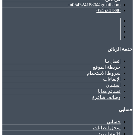
m0545241880@gmail.com
0545241880
خدمة الزبائن
اتصل بنا
خريطة الموقع
شروط الاستخدام
الإلغاءات
استبيان
قسائم هدايا
وظائف شاغرة
حسابي
حسابي
سِجل الطلبات
قائمة البريد