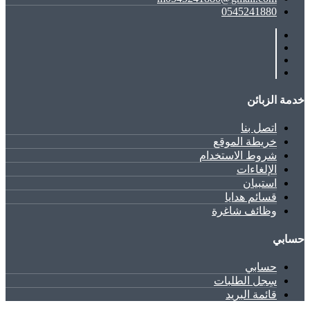
0545241880
خدمة الزبائن
اتصل بنا
خريطة الموقع
شروط الاستخدام
الإلغاءات
استبيان
قسائم هدايا
وظائف شاغرة
حسابي
حسابي
سِجل الطلبات
قائمة البريد