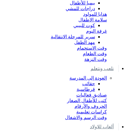
بيمبا للأطفال
دراجات للمشي
هدايا للمولود
سلامة الاطفال
كوت للبيبي
غرفة النوم
سرير للمرحلة الانتقالية
مهد الطفل
وقت الاستحمام
وقت الطعام
وقت النزهة
نلعب ونتعلم
العودة إلى المدرسة
حقائب
قرطاسية
صناديق فعاليات
كتب للأطفال الصغار
الحروف والأرقام
كراسات تعليمية
وقت الرسم والاشغال
ألعاب للاولاد