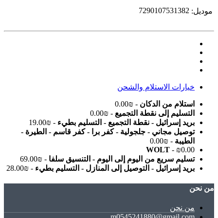
7290107531382
موديل:
خيارات الاستلام والشحن
استلام من الدكان
- ₪0.00
التسليم إلى نقطة التجميع
- ₪0.00
بريد إسرائيل - نقطة التجميع - التسليم بطيء
- ₪19.00
توصيل مجاني - جلجولية - كفر برا - كفر قاسم - الطيرة -
الطيبة
- ₪0.00
WOLT
- ₪0.00
تسليم سريع من اليوم إلى اليوم - التنسيق سلفا
- ₪69.00
بريد إسرائيل - التوصيل إلى المنازل - التسليم بطيء
- ₪28.00
ﻣﻦ ﻧﺤﻦ
ﻣﻦ ﻧﺤﻦ
m0545241880@gmail.com