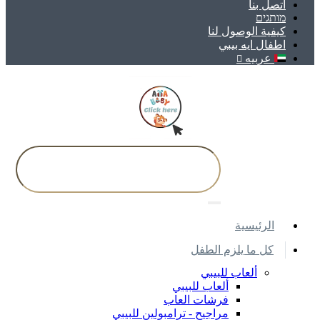
اتصل بنا
מותגים
كيفية الوصول لنا
اطفال ايه بيبي
عربيه
اﻟﺮﺋﻴﺴﻴﺔ
كل ما يلزم الطفل
ألعاب للبيبي
ألعاب للبيبي
فرشات العاب
مراجيح - ترامبولين للبيبي