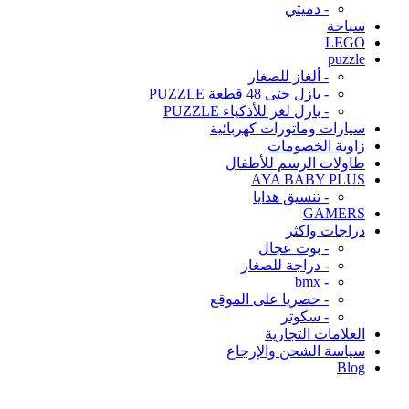
- دميتي
سباحة
LEGO
puzzle
- ألغاز للصغار
- بازل حتى 48 قطعة PUZZLE
- بازل لغز للأذكياء PUZZLE
سيارات وماتورات كهربائية
زاوية الخصومات
طاولات الرسم للأطفال
AYA BABY PLUS
- تنسيق هدايا
GAMERS
دراجات واكثر
- بوت عجال
- دراجة للصغار
- bmx
- حصريا على الموقع
- سكوتر
العلامات التجارية
سياسة الشحن والإرجاع
Blog