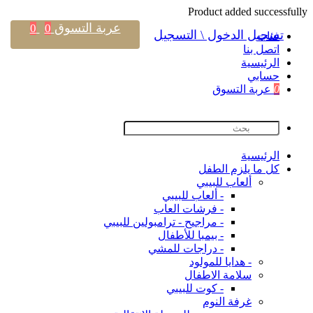
Product added successfully
عربة التسوق
0
0
تسجيل الدخول \ التسجيل
فئات
اتصل بنا
اﻟﺮﺋﻴﺴﻴﺔ
حسابي
0
عربة التسوق
اﻟﺮﺋﻴﺴﻴﺔ
كل ما يلزم الطفل
ألعاب للبيبي
- ألعاب للبيبي
- فرشات العاب
- مراجيح - ترامبولين للبيبي
- بيمبا للأطفال
- دراجات للمشي
- هدايا للمولود
سلامة الاطفال
- كوت للبيبي
غرفة النوم