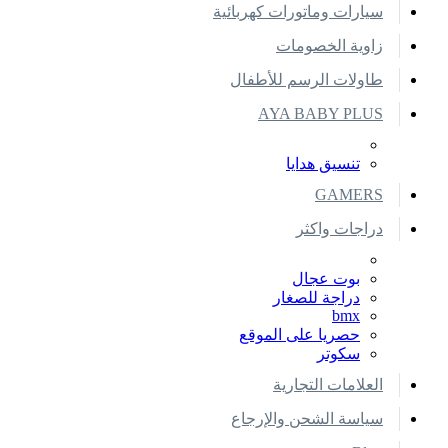
سيارات وماتورات كهربائية
زاوية الخصومات
طاولات الرسم للأطفال
AYA BABY PLUS
تنسيق هدايا
GAMERS
دراجات واكثر
بوت عجال
دراجة للصغار
bmx
حصريا على الموقع
سكوتر
العلامات التجارية
سياسة الشحن والإرجاع