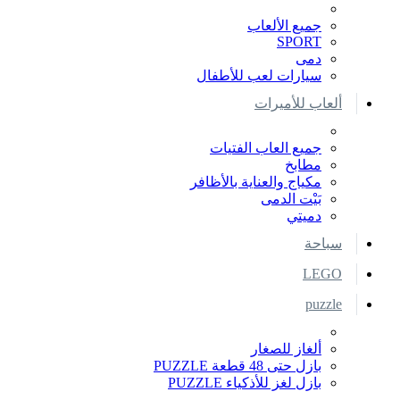
جميع الألعاب
SPORT
دمى
سيارات لعب للأطفال
ألعاب للأميرات
جميع العاب الفتيات
مطابخ
مكياج والعناية بالأظافر
بَيْت الدمى
دميتي
سباحة
LEGO
puzzle
ألغاز للصغار
بازل حتى 48 قطعة PUZZLE
بازل لغز للأذكياء PUZZLE