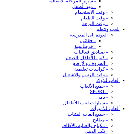
- سرير للمرحلة الانتقالية
- مهد الطفل
- وقت الاستحمام
- وقت الطعام
- وقت النزهة
نلعب ونتعلم
العودة إلى المدرسة
- حقائب
- قرطاسية
- صناديق فعاليات
- كتب للأطفال الصغار
- الحروف والأرقام
- كراسات تعليمية
- وقت الرسم والاشغال
ألعاب للاولاد
- جميع الألعاب
- SPORT
- دمى
- سيارات لعب للأطفال
ألعاب للأميرات
- جميع العاب الفتيات
- مطابخ
- مكياج والعناية بالأظافر
- بَيْت الدمى