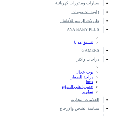
سيارات وماتورات كهربائية
زاوية الخصومات
طاولات الرسم للأطفال
AYA BABY PLUS
تنسيق هدايا
GAMERS
دراجات واكثر
بوت عجال
دراجة للصغار
bmx
حصريا على الموقع
سكوتر
العلامات التجارية
سياسة الشحن والإرجاع