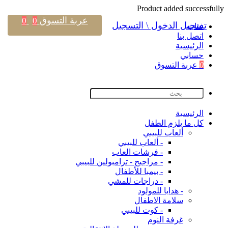
Product added successfully
عربة التسوق
0
0
تسجيل الدخول \ التسجيل
فئات
اتصل بنا
اﻟﺮﺋﻴﺴﻴﺔ
حسابي
0
عربة التسوق
اﻟﺮﺋﻴﺴﻴﺔ
كل ما يلزم الطفل
ألعاب للبيبي
- ألعاب للبيبي
- فرشات العاب
- مراجيح - ترامبولين للبيبي
- بيمبا للأطفال
- دراجات للمشي
- هدايا للمولود
سلامة الاطفال
- كوت للبيبي
غرفة النوم