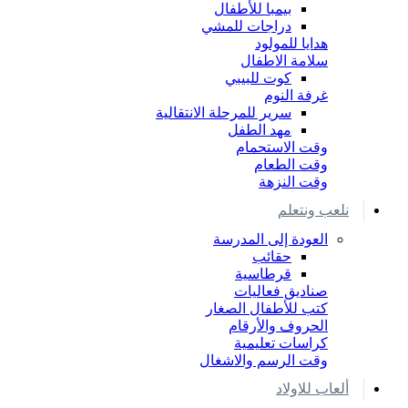
بيمبا للأطفال
دراجات للمشي
هدايا للمولود
سلامة الاطفال
كوت للبيبي
غرفة النوم
سرير للمرحلة الانتقالية
مهد الطفل
وقت الاستحمام
وقت الطعام
وقت النزهة
نلعب ونتعلم
العودة إلى المدرسة
حقائب
قرطاسية
صناديق فعاليات
كتب للأطفال الصغار
الحروف والأرقام
كراسات تعليمية
وقت الرسم والاشغال
ألعاب للاولاد