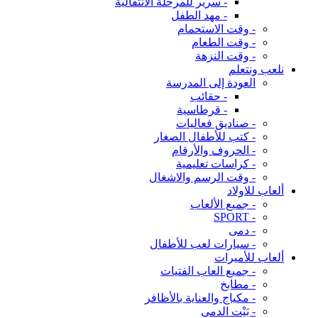
- سرير للمرحلة الانتقالية
- مهد الطفل
- وقت الاستحمام
- وقت الطعام
- وقت النزهة
نلعب ونتعلم
العودة إلى المدرسة
- حقائب
- قرطاسية
- صناديق فعاليات
- كتب للأطفال الصغار
- الحروف والأرقام
- كراسات تعليمية
- وقت الرسم والاشغال
ألعاب للاولاد
- جميع الألعاب
- SPORT
- دمى
- سيارات لعب للأطفال
ألعاب للأميرات
- جميع العاب الفتيات
- مطابخ
- مكياج والعناية بالأظافر
- بَيْت الدمى