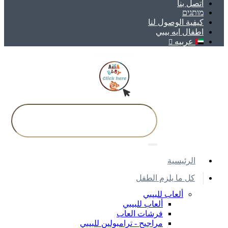
اتصل بنا
מותגים
كيفية الوصول لنا
اطفال ايه بيبي
عربيه
اﻟﺮﺋﻴﺴﻴﺔ
كل ما يلزم الطفل
ألعاب للبيبي
ألعاب للبيبي
فرشات العاب
مراجيح - ترامبولين للبيبي