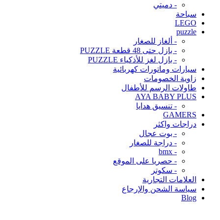
- دميتي
سباحة
LEGO
puzzle
- ألغاز للصغار
- بازل حتى 48 قطعة PUZZLE
- بازل لغز للأذكياء PUZZLE
سيارات وماتورات كهربائية
زاوية الخصومات
طاولات الرسم للأطفال
AYA BABY PLUS
- تنسيق هدايا
GAMERS
دراجات واكثر
- بوت عجال
- دراجة للصغار
- bmx
- حصريا على الموقع
- سكوتر
العلامات التجارية
سياسة الشحن والإرجاع
Blog