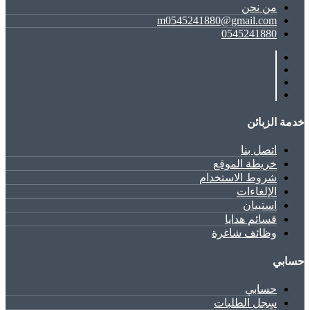
ﻣﻦ ﻧﺤﻦ
m0545241880@gmail.com
0545241880
خدمة الزبائن
اتصل بنا
خريطة الموقع
شروط الاستخدام
الإلغاءات
استبيان
قسائم هدايا
وظائف شاغرة
حسابي
حسابي
سِجل الطلبات