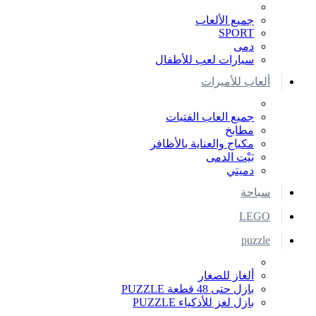
جميع الألعاب
SPORT
دمى
سيارات لعب للأطفال
ألعاب للأميرات
جميع العاب الفتيات
مطابخ
مكياج والعناية بالأظافر
بَيْت الدمى
دميتي
سباحة
LEGO
puzzle
ألغاز للصغار
بازل حتى 48 قطعة PUZZLE
بازل لغز للأذكياء PUZZLE