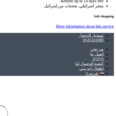
Returns up to 14 days free
متجر اسرائيلي. شحنات من إسرائيل
Safe shopping
More information about this service
تسجيل الدخول
0545241880
ﻣﻦ ﻧﺤﻦ
اتصل بنا
מותגים
كيفية الوصول لنا
اطفال ايه بيبي
عربيه