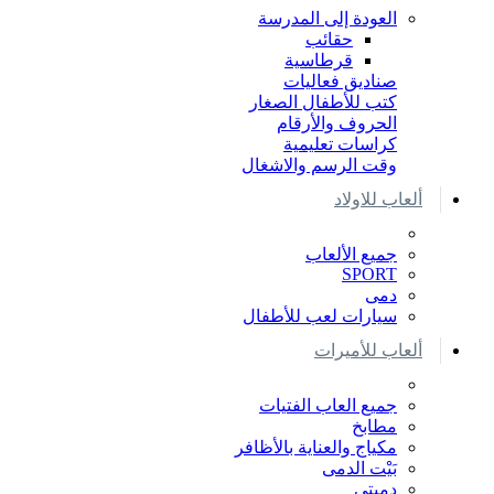
العودة إلى المدرسة
حقائب
قرطاسية
صناديق فعاليات
كتب للأطفال الصغار
الحروف والأرقام
كراسات تعليمية
وقت الرسم والاشغال
ألعاب للاولاد
جميع الألعاب
SPORT
دمى
سيارات لعب للأطفال
ألعاب للأميرات
جميع العاب الفتيات
مطابخ
مكياج والعناية بالأظافر
بَيْت الدمى
دميتي