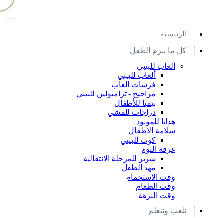
اﻟﺮﺋﻴﺴﻴﺔ
كل ما يلزم الطفل
ألعاب للبيبي
ألعاب للبيبي
فرشات العاب
مراجيح - ترامبولين للبيبي
بيمبا للأطفال
دراجات للمشي
هدايا للمولود
سلامة الاطفال
كوت للبيبي
غرفة النوم
سرير للمرحلة الانتقالية
مهد الطفل
وقت الاستحمام
وقت الطعام
وقت النزهة
نلعب ونتعلم