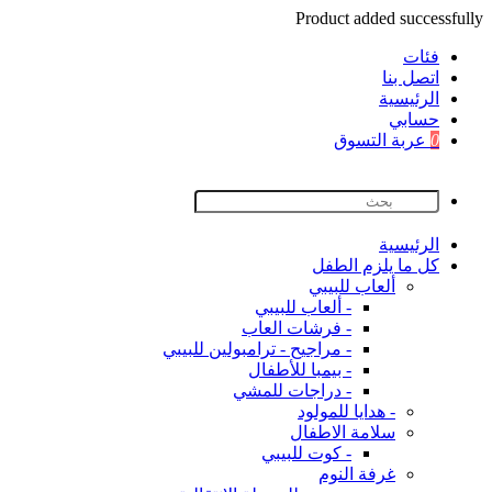
Product added successfully
فئات
اتصل بنا
اﻟﺮﺋﻴﺴﻴﺔ
حسابي
0
عربة التسوق
اﻟﺮﺋﻴﺴﻴﺔ
كل ما يلزم الطفل
ألعاب للبيبي
- ألعاب للبيبي
- فرشات العاب
- مراجيح - ترامبولين للبيبي
- بيمبا للأطفال
- دراجات للمشي
- هدايا للمولود
سلامة الاطفال
- كوت للبيبي
غرفة النوم