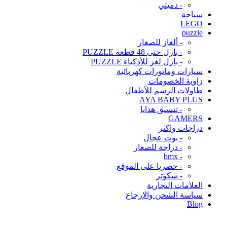
- دميتي
سباحة
LEGO
puzzle
- ألغاز للصغار
- بازل حتى 48 قطعة PUZZLE
- بازل لغز للأذكياء PUZZLE
سيارات وماتورات كهربائية
زاوية الخصومات
طاولات الرسم للأطفال
AYA BABY PLUS
- تنسيق هدايا
GAMERS
دراجات واكثر
- بوت عجال
- دراجة للصغار
- bmx
- حصريا على الموقع
- سكوتر
العلامات التجارية
سياسة الشحن والإرجاع
Blog