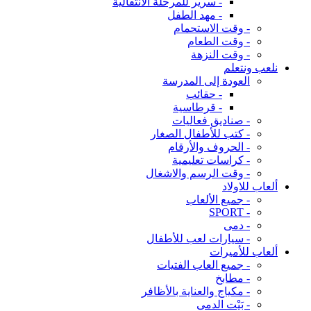
- سرير للمرحلة الانتقالية
- مهد الطفل
- وقت الاستحمام
- وقت الطعام
- وقت النزهة
نلعب ونتعلم
العودة إلى المدرسة
- حقائب
- قرطاسية
- صناديق فعاليات
- كتب للأطفال الصغار
- الحروف والأرقام
- كراسات تعليمية
- وقت الرسم والاشغال
ألعاب للاولاد
- جميع الألعاب
- SPORT
- دمى
- سيارات لعب للأطفال
ألعاب للأميرات
- جميع العاب الفتيات
- مطابخ
- مكياج والعناية بالأظافر
- بَيْت الدمى