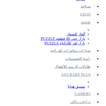
سباحة
LEGO
puzzle
ألغاز للصغار
بازل حتى 48 قطعة PUZZLE
بازل لغز للأذكياء PUZZLE
سيارات وماتورات كهربائية
زاوية الخصومات
طاولات الرسم للأطفال
AYA BABY PLUS
تنسيق هدايا
GAMERS
دراجات واكثر