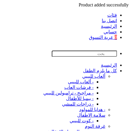
Product added successfully
فئات
اتصل بنا
اﻟﺮﺋﻴﺴﻴﺔ
حسابي
0
عربة التسوق
اﻟﺮﺋﻴﺴﻴﺔ
كل ما يلزم الطفل
ألعاب للبيبي
- ألعاب للبيبي
- فرشات العاب
- مراجيح - ترامبولين للبيبي
- بيمبا للأطفال
- دراجات للمشي
- هدايا للمولود
سلامة الاطفال
- كوت للبيبي
غرفة النوم