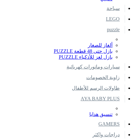
سباحة
LEGO
puzzle
ألغاز للصغار
بازل حتى 48 قطعة PUZZLE
بازل لغز للأذكياء PUZZLE
سيارات وماتورات كهربائية
زاوية الخصومات
طاولات الرسم للأطفال
AYA BABY PLUS
تنسيق هدايا
GAMERS
دراجات واكثر