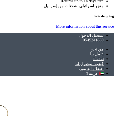
Returns up to 14 days free
متجر اسرائيلي. شحنات من إسرائيل
Safe shopping
More information about this service
تسجيل الدخول
0545241880
ﻣﻦ ﻧﺤﻦ
اتصل بنا
מותגים
كيفية الوصول لنا
اطفال ايه بيبي
عربيه