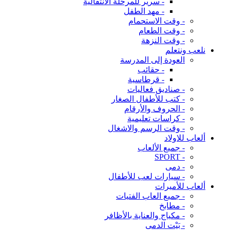
- سرير للمرحلة الانتقالية
- مهد الطفل
- وقت الاستحمام
- وقت الطعام
- وقت النزهة
نلعب ونتعلم
العودة إلى المدرسة
- حقائب
- قرطاسية
- صناديق فعاليات
- كتب للأطفال الصغار
- الحروف والأرقام
- كراسات تعليمية
- وقت الرسم والاشغال
ألعاب للاولاد
- جميع الألعاب
- SPORT
- دمى
- سيارات لعب للأطفال
ألعاب للأميرات
- جميع العاب الفتيات
- مطابخ
- مكياج والعناية بالأظافر
- بَيْت الدمى