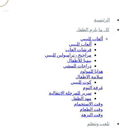
اﻟﺮﺋﻴﺴﻴﺔ
كل ما يلزم الطفل
ألعاب للبيبي
ألعاب للبيبي
فرشات العاب
مراجيح - ترامبولين للبيبي
بيمبا للأطفال
دراجات للمشي
هدايا للمولود
سلامة الاطفال
كوت للبيبي
غرفة النوم
سرير للمرحلة الانتقالية
مهد الطفل
وقت الاستحمام
وقت الطعام
وقت النزهة
نلعب ونتعلم