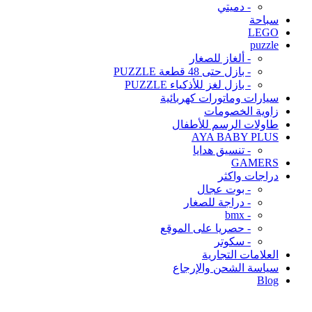
- دميتي
سباحة
LEGO
puzzle
- ألغاز للصغار
- بازل حتى 48 قطعة PUZZLE
- بازل لغز للأذكياء PUZZLE
سيارات وماتورات كهربائية
زاوية الخصومات
طاولات الرسم للأطفال
AYA BABY PLUS
- تنسيق هدايا
GAMERS
دراجات واكثر
- بوت عجال
- دراجة للصغار
- bmx
- حصريا على الموقع
- سكوتر
العلامات التجارية
سياسة الشحن والإرجاع
Blog