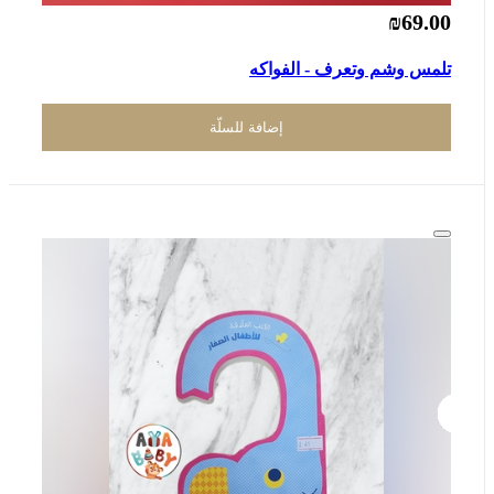
₪69.00
تلمس وشم وتعرف - الفواكه
إضافة للسلّة