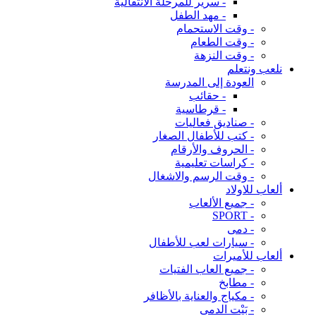
- سرير للمرحلة الانتقالية
- مهد الطفل
- وقت الاستحمام
- وقت الطعام
- وقت النزهة
نلعب ونتعلم
العودة إلى المدرسة
- حقائب
- قرطاسية
- صناديق فعاليات
- كتب للأطفال الصغار
- الحروف والأرقام
- كراسات تعليمية
- وقت الرسم والاشغال
ألعاب للاولاد
- جميع الألعاب
- SPORT
- دمى
- سيارات لعب للأطفال
ألعاب للأميرات
- جميع العاب الفتيات
- مطابخ
- مكياج والعناية بالأظافر
- بَيْت الدمى