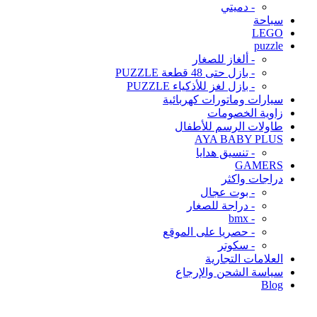
- دميتي
سباحة
LEGO
puzzle
- ألغاز للصغار
- بازل حتى 48 قطعة PUZZLE
- بازل لغز للأذكياء PUZZLE
سيارات وماتورات كهربائية
زاوية الخصومات
طاولات الرسم للأطفال
AYA BABY PLUS
- تنسيق هدايا
GAMERS
دراجات واكثر
- بوت عجال
- دراجة للصغار
- bmx
- حصريا على الموقع
- سكوتر
العلامات التجارية
سياسة الشحن والإرجاع
Blog