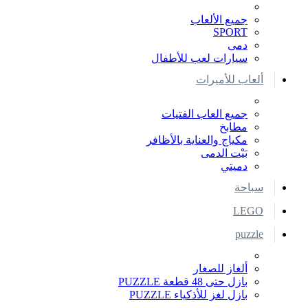
جميع الألعاب
SPORT
دمى
سيارات لعب للأطفال
ألعاب للأميرات
جميع العاب الفتيات
مطابخ
مكياج والعناية بالأظافر
بَيْت الدمى
دميتي
سباحة
LEGO
puzzle
ألغاز للصغار
بازل حتى 48 قطعة PUZZLE
بازل لغز للأذكياء PUZZLE