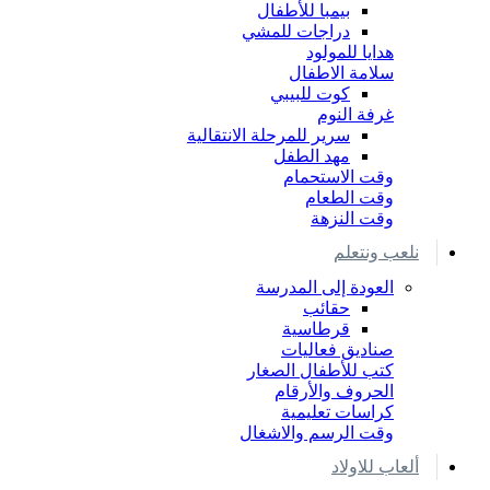
بيمبا للأطفال
دراجات للمشي
هدايا للمولود
سلامة الاطفال
كوت للبيبي
غرفة النوم
سرير للمرحلة الانتقالية
مهد الطفل
وقت الاستحمام
وقت الطعام
وقت النزهة
نلعب ونتعلم
العودة إلى المدرسة
حقائب
قرطاسية
صناديق فعاليات
كتب للأطفال الصغار
الحروف والأرقام
كراسات تعليمية
وقت الرسم والاشغال
ألعاب للاولاد