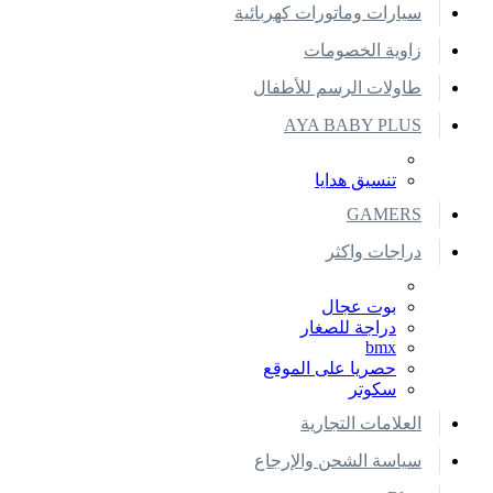
سيارات وماتورات كهربائية
زاوية الخصومات
طاولات الرسم للأطفال
AYA BABY PLUS
تنسيق هدايا
GAMERS
دراجات واكثر
بوت عجال
دراجة للصغار
bmx
حصريا على الموقع
سكوتر
العلامات التجارية
سياسة الشحن والإرجاع