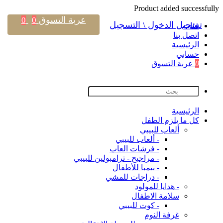
Product added successfully
عربة التسوق
0
0
تسجيل الدخول \ التسجيل
فئات
اتصل بنا
اﻟﺮﺋﻴﺴﻴﺔ
حسابي
0
عربة التسوق
اﻟﺮﺋﻴﺴﻴﺔ
كل ما يلزم الطفل
ألعاب للبيبي
- ألعاب للبيبي
- فرشات العاب
- مراجيح - ترامبولين للبيبي
- بيمبا للأطفال
- دراجات للمشي
- هدايا للمولود
سلامة الاطفال
- كوت للبيبي
غرفة النوم