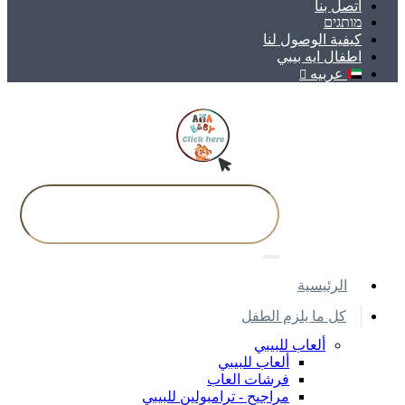
اتصل بنا
מותגים
كيفية الوصول لنا
اطفال ايه بيبي
عربيه
اﻟﺮﺋﻴﺴﻴﺔ
كل ما يلزم الطفل
ألعاب للبيبي
ألعاب للبيبي
فرشات العاب
مراجيح - ترامبولين للبيبي