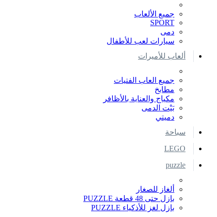
جميع الألعاب
SPORT
دمى
سيارات لعب للأطفال
ألعاب للأميرات
جميع العاب الفتيات
مطابخ
مكياج والعناية بالأظافر
بَيْت الدمى
دميتي
سباحة
LEGO
puzzle
ألغاز للصغار
بازل حتى 48 قطعة PUZZLE
بازل لغز للأذكياء PUZZLE