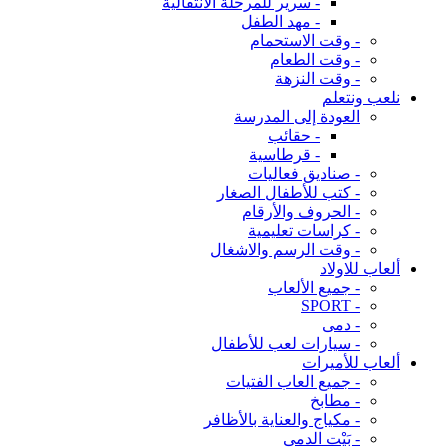
- سرير للمرحلة الانتقالية
- مهد الطفل
- وقت الاستحمام
- وقت الطعام
- وقت النزهة
نلعب ونتعلم
العودة إلى المدرسة
- حقائب
- قرطاسية
- صناديق فعاليات
- كتب للأطفال الصغار
- الحروف والأرقام
- كراسات تعليمية
- وقت الرسم والاشغال
ألعاب للاولاد
- جميع الألعاب
- SPORT
- دمى
- سيارات لعب للأطفال
ألعاب للأميرات
- جميع العاب الفتيات
- مطابخ
- مكياج والعناية بالأظافر
- بَيْت الدمى