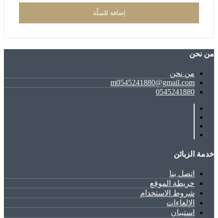
إضافة للسلّة
ﻣﻦ ﻧﺤﻦ
ﻣﻦ ﻧﺤﻦ
m0545241880@gmail.com
0545241880
خدمة الزبائن
اتصل بنا
خريطة الموقع
شروط الاستخدام
الإلغاءات
استبيان