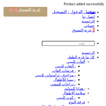
Product added successfully
عربة التسوق
0
0
تسجيل الدخول \ التسجيل
فئات
اتصل بنا
اﻟﺮﺋﻴﺴﻴﺔ
حسابي
0
عربة التسوق
اﻟﺮﺋﻴﺴﻴﺔ
كل ما يلزم الطفل
ألعاب للبيبي
- ألعاب للبيبي
- فرشات العاب
- مراجيح - ترامبولين للبيبي
- بيمبا للأطفال
- دراجات للمشي
- هدايا للمولود
سلامة الاطفال
- كوت للبيبي
غرفة النوم