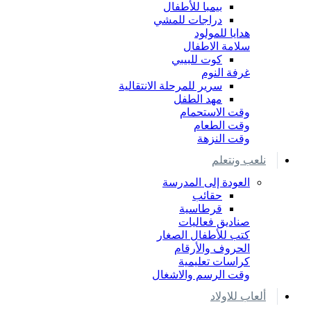
بيمبا للأطفال
دراجات للمشي
هدايا للمولود
سلامة الاطفال
كوت للبيبي
غرفة النوم
سرير للمرحلة الانتقالية
مهد الطفل
وقت الاستحمام
وقت الطعام
وقت النزهة
نلعب ونتعلم
العودة إلى المدرسة
حقائب
قرطاسية
صناديق فعاليات
كتب للأطفال الصغار
الحروف والأرقام
كراسات تعليمية
وقت الرسم والاشغال
ألعاب للاولاد