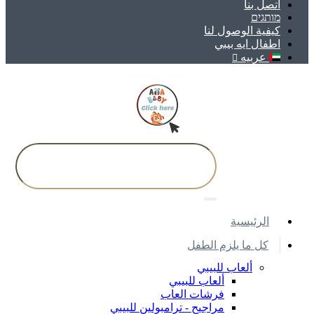
اتصل بنا
מותגים
كيفية الوصول لنا
اطفال ايه بيبي
عربيه
اﻟﺮﺋﻴﺴﻴﺔ
كل ما يلزم الطفل
ألعاب للبيبي
ألعاب للبيبي
فرشات العاب
مراجيح - ترامبولين للبيبي