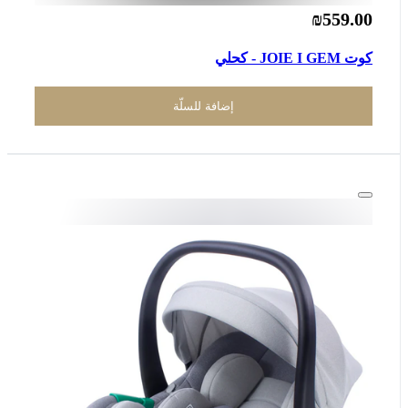
₪559.00
كوت JOIE I GEM - كحلي
إضافة للسلّة