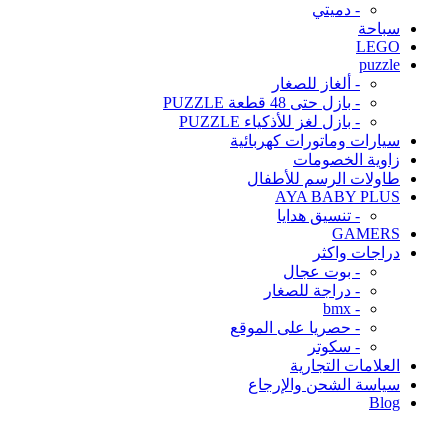
- دميتي
سباحة
LEGO
puzzle
- ألغاز للصغار
- بازل حتى 48 قطعة PUZZLE
- بازل لغز للأذكياء PUZZLE
سيارات وماتورات كهربائية
زاوية الخصومات
طاولات الرسم للأطفال
AYA BABY PLUS
- تنسيق هدايا
GAMERS
دراجات واكثر
- بوت عجال
- دراجة للصغار
- bmx
- حصريا على الموقع
- سكوتر
العلامات التجارية
سياسة الشحن والإرجاع
Blog