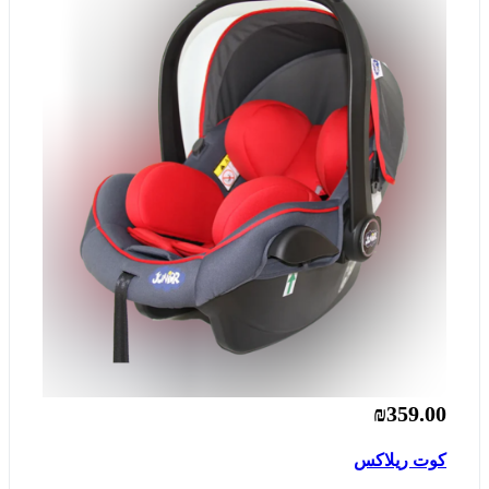
₪359.00
كوت ريلاكس