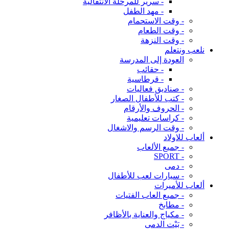
- سرير للمرحلة الانتقالية
- مهد الطفل
- وقت الاستحمام
- وقت الطعام
- وقت النزهة
نلعب ونتعلم
العودة إلى المدرسة
- حقائب
- قرطاسية
- صناديق فعاليات
- كتب للأطفال الصغار
- الحروف والأرقام
- كراسات تعليمية
- وقت الرسم والاشغال
ألعاب للاولاد
- جميع الألعاب
- SPORT
- دمى
- سيارات لعب للأطفال
ألعاب للأميرات
- جميع العاب الفتيات
- مطابخ
- مكياج والعناية بالأظافر
- بَيْت الدمى