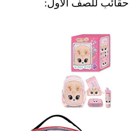
حقائب للصف ألاول: