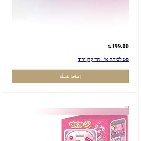
₪399.00
סט לכיתה א' - חד קרן ורוד
إضافة للسلّة