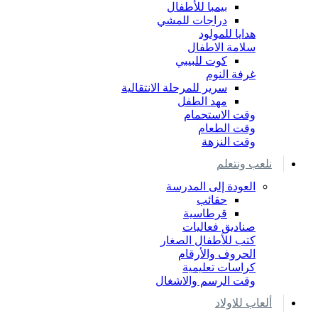
بيمبا للأطفال
دراجات للمشي
هدايا للمولود
سلامة الاطفال
كوت للبيبي
غرفة النوم
سرير للمرحلة الانتقالية
مهد الطفل
وقت الاستحمام
وقت الطعام
وقت النزهة
نلعب ونتعلم
العودة إلى المدرسة
حقائب
قرطاسية
صناديق فعاليات
كتب للأطفال الصغار
الحروف والأرقام
كراسات تعليمية
وقت الرسم والاشغال
ألعاب للاولاد