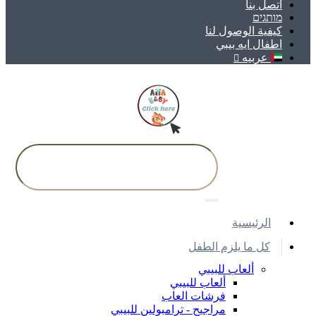
اتصل بنا
מותגים
كيفية الوصول لنا
اطفال ايه بيبي
عربيه
اﻟﺮﺋﻴﺴﻴﺔ
كل ما يلزم الطفل
ألعاب للبيبي
ألعاب للبيبي
فرشات العاب
مراجيح - ترامبولين للبيبي