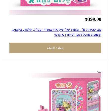
₪399.00
סט לכיתה א' - מארז של תיק אורטופדי ועגלה, קלמר, בקבוק,
קופסת אוכל דגם יוניקורן אקדמי
إضافة للسلّة