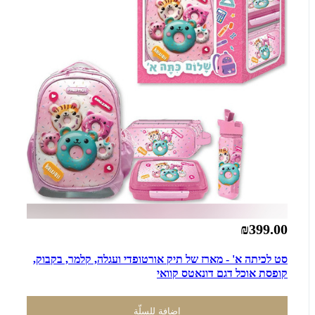
₪399.00
סט לכיתה א' - מארז של תיק אורטופדי ועגלה, קלמר, בקבוק,
קופסת אוכל דגם דונאטס קוואי
إضافة للسلّة