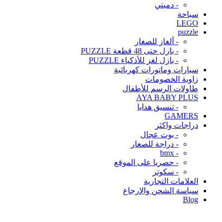
- دميتي
سباحة
LEGO
puzzle
- ألغاز للصغار
- بازل حتى 48 قطعة PUZZLE
- بازل لغز للأذكياء PUZZLE
سيارات وماتورات كهربائية
زاوية الخصومات
طاولات الرسم للأطفال
AYA BABY PLUS
- تنسيق هدايا
GAMERS
دراجات واكثر
- بوت عجال
- دراجة للصغار
- bmx
- حصريا على الموقع
- سكوتر
العلامات التجارية
سياسة الشحن والإرجاع
Blog