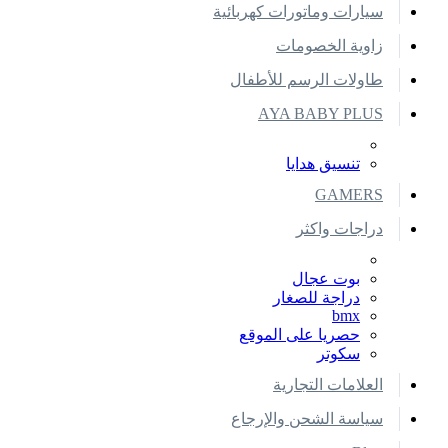
سيارات وماتورات كهربائية
زاوية الخصومات
طاولات الرسم للأطفال
AYA BABY PLUS
تنسيق هدايا
GAMERS
دراجات واكثر
بوت عجال
دراجة للصغار
bmx
حصريا على الموقع
سكوتر
العلامات التجارية
سياسة الشحن والإرجاع