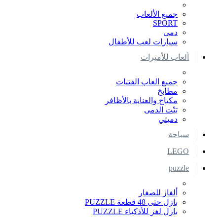
جميع الألعاب
SPORT
دمى
سيارات لعب للأطفال
ألعاب للأميرات
جميع العاب الفتيات
مطابخ
مكياج والعناية بالأظافر
بَيْت الدمى
دميتي
سباحة
LEGO
puzzle
ألغاز للصغار
بازل حتى 48 قطعة PUZZLE
بازل لغز للأذكياء PUZZLE