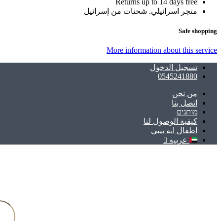
Returns up to 14 days free
متجر اسرائيلي. شحنات من إسرائيل
Safe shopping
More information about this service
تسجيل الدخول
0545241880
ﻣﻦ ﻧﺤﻦ
اتصل بنا
מותגים
كيفية الوصول لنا
اطفال ايه بيبي
عربيه