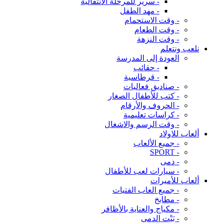
- سرير للمرحلة الانتقالية
- مهد الطفل
- وقت الاستحمام
- وقت الطعام
- وقت النزهة
نلعب ونتعلم
العودة إلى المدرسة
- حقائب
- قرطاسية
- صناديق فعاليات
- كتب للأطفال الصغار
- الحروف والأرقام
- كراسات تعليمية
- وقت الرسم والاشغال
ألعاب للاولاد
- جميع الألعاب
- SPORT
- دمى
- سيارات لعب للأطفال
ألعاب للأميرات
- جميع العاب الفتيات
- مطابخ
- مكياج والعناية بالأظافر
- بَيْت الدمى