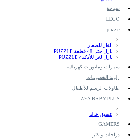
سباحة
LEGO
puzzle
ألغاز للصغار
بازل حتى 48 قطعة PUZZLE
بازل لغز للأذكياء PUZZLE
سيارات وماتورات كهربائية
زاوية الخصومات
طاولات الرسم للأطفال
AYA BABY PLUS
تنسيق هدايا
GAMERS
دراجات واكثر