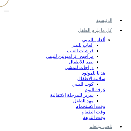
اﻟﺮﺋﻴﺴﻴﺔ
كل ما يلزم الطفل
ألعاب للبيبي
ألعاب للبيبي
فرشات العاب
مراجيح - ترامبولين للبيبي
بيمبا للأطفال
دراجات للمشي
هدايا للمولود
سلامة الاطفال
كوت للبيبي
غرفة النوم
سرير للمرحلة الانتقالية
مهد الطفل
وقت الاستحمام
وقت الطعام
وقت النزهة
نلعب ونتعلم