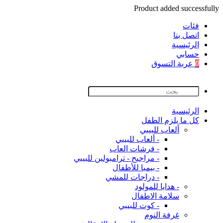
Product added successfully
فئات
اتصل بنا
اﻟﺮﺋﻴﺴﻴﺔ
حسابي
0
عربة التسوق
اﻟﺮﺋﻴﺴﻴﺔ
كل ما يلزم الطفل
ألعاب للبيبي
- ألعاب للبيبي
- فرشات العاب
- مراجيح - ترامبولين للبيبي
- بيمبا للأطفال
- دراجات للمشي
- هدايا للمولود
سلامة الاطفال
- كوت للبيبي
غرفة النوم