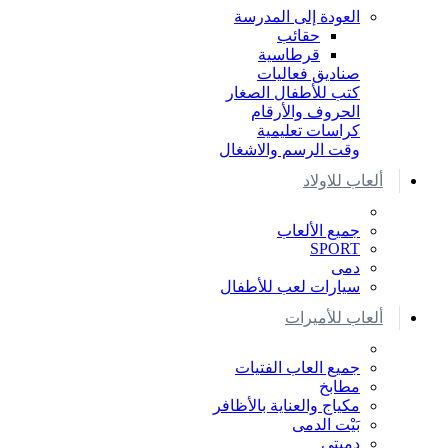
العودة إلى المدرسة
حقائب
قرطاسية
صناديق فعاليات
كتب للأطفال الصغار
الحروف والأرقام
كراسات تعليمية
وقت الرسم والاشغال
ألعاب للاولاد
جميع الألعاب
SPORT
دمى
سيارات لعب للأطفال
ألعاب للأميرات
جميع العاب الفتيات
مطابخ
مكياج والعناية بالأظافر
بَيْت الدمى
دميتي