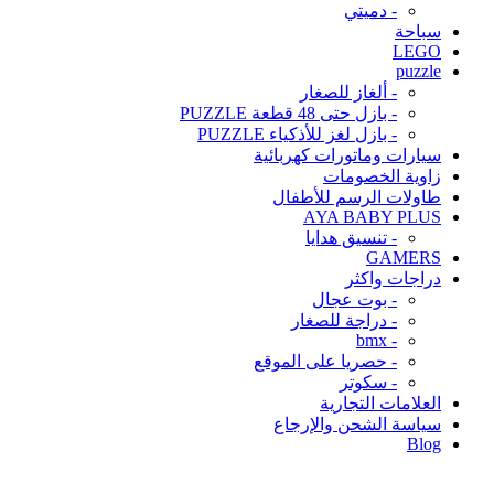
- دميتي
سباحة
LEGO
puzzle
- ألغاز للصغار
- بازل حتى 48 قطعة PUZZLE
- بازل لغز للأذكياء PUZZLE
سيارات وماتورات كهربائية
زاوية الخصومات
طاولات الرسم للأطفال
AYA BABY PLUS
- تنسيق هدايا
GAMERS
دراجات واكثر
- بوت عجال
- دراجة للصغار
- bmx
- حصريا على الموقع
- سكوتر
العلامات التجارية
سياسة الشحن والإرجاع
Blog