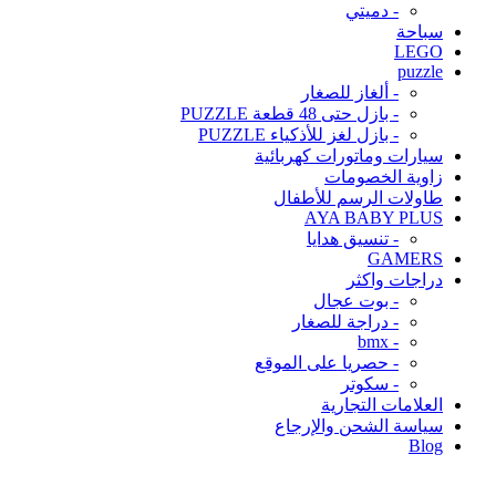
- دميتي
سباحة
LEGO
puzzle
- ألغاز للصغار
- بازل حتى 48 قطعة PUZZLE
- بازل لغز للأذكياء PUZZLE
سيارات وماتورات كهربائية
زاوية الخصومات
طاولات الرسم للأطفال
AYA BABY PLUS
- تنسيق هدايا
GAMERS
دراجات واكثر
- بوت عجال
- دراجة للصغار
- bmx
- حصريا على الموقع
- سكوتر
العلامات التجارية
سياسة الشحن والإرجاع
Blog