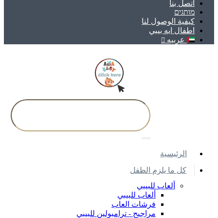
اتصل بنا
מותגים
كيفية الوصول لنا
اطفال ايه بيبي
عربيه
اﻟﺮﺋﻴﺴﻴﺔ
كل ما يلزم الطفل
ألعاب للبيبي
ألعاب للبيبي
فرشات العاب
مراجيح - ترامبولين للبيبي