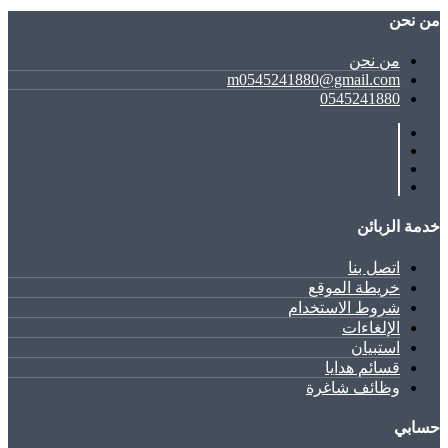
ﻣﻦ ﻧﺤﻦ
ﻣﻦ ﻧﺤﻦ
m0545241880@gmail.com
0545241880
خدمة الزبائن
اتصل بنا
خريطة الموقع
شروط الاستخدام
الإلغاءات
استبيان
قسائم هدايا
وظائف شاغرة
حسابي