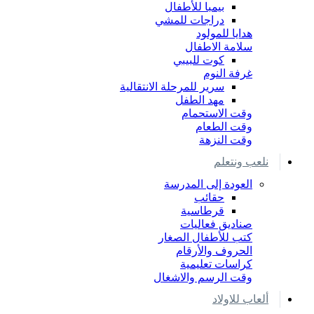
بيمبا للأطفال
دراجات للمشي
هدايا للمولود
سلامة الاطفال
كوت للبيبي
غرفة النوم
سرير للمرحلة الانتقالية
مهد الطفل
وقت الاستحمام
وقت الطعام
وقت النزهة
نلعب ونتعلم
العودة إلى المدرسة
حقائب
قرطاسية
صناديق فعاليات
كتب للأطفال الصغار
الحروف والأرقام
كراسات تعليمية
وقت الرسم والاشغال
ألعاب للاولاد