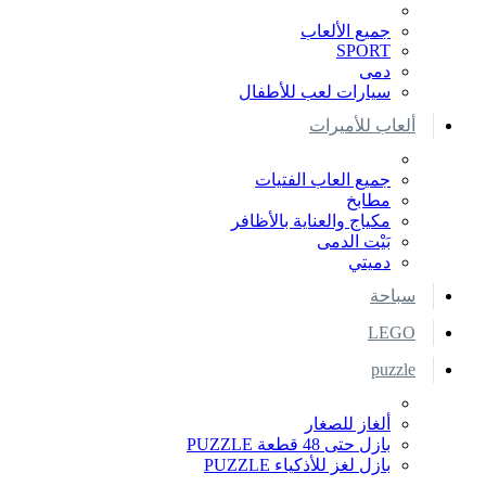
جميع الألعاب
SPORT
دمى
سيارات لعب للأطفال
ألعاب للأميرات
جميع العاب الفتيات
مطابخ
مكياج والعناية بالأظافر
بَيْت الدمى
دميتي
سباحة
LEGO
puzzle
ألغاز للصغار
بازل حتى 48 قطعة PUZZLE
بازل لغز للأذكياء PUZZLE