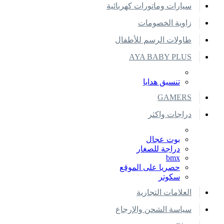
سيارات وماتورات كهربائية
زاوية الخصومات
طاولات الرسم للأطفال
AYA BABY PLUS
تنسيق هدايا
GAMERS
دراجات واكثر
بوت عجال
دراجة للصغار
bmx
حصريا على الموقع
سكوتر
العلامات التجارية
سياسة الشحن والإرجاع