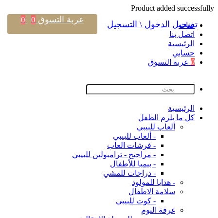
Product added successfully
عربة التسوق
0
0
تسجيل الدخول \ التسجيل
فئات
اتصل بنا
اﻟﺮﺋﻴﺴﻴﺔ
حسابي
0
عربة التسوق
اﻟﺮﺋﻴﺴﻴﺔ
كل ما يلزم الطفل
ألعاب للبيبي
- ألعاب للبيبي
- فرشات العاب
- مراجيح - ترامبولين للبيبي
- بيمبا للأطفال
- دراجات للمشي
- هدايا للمولود
سلامة الاطفال
- كوت للبيبي
غرفة النوم