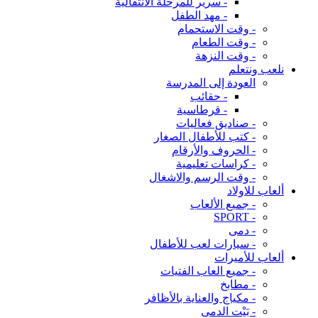
- سرير للمرحلة الانتقالية
- مهد الطفل
- وقت الاستحمام
- وقت الطعام
- وقت النزهة
نلعب ونتعلم
العودة إلى المدرسة
- حقائب
- قرطاسية
- صناديق فعاليات
- كتب للأطفال الصغار
- الحروف والأرقام
- كراسات تعليمية
- وقت الرسم والاشغال
ألعاب للاولاد
- جميع الألعاب
- SPORT
- دمى
- سيارات لعب للأطفال
ألعاب للأميرات
- جميع العاب الفتيات
- مطابخ
- مكياج والعناية بالأظافر
- بَيْت الدمى