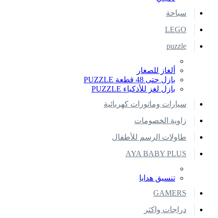
سباحة
LEGO
puzzle
ألغاز للصغار
بازل حتى 48 قطعة PUZZLE
بازل لغز للأذكياء PUZZLE
سيارات وماتورات كهربائية
زاوية الخصومات
طاولات الرسم للأطفال
AYA BABY PLUS
تنسيق هدايا
GAMERS
دراجات واكثر