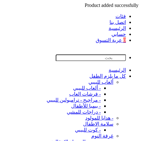
Product added successfully
فئات
اتصل بنا
اﻟﺮﺋﻴﺴﻴﺔ
حسابي
0
عربة التسوق
اﻟﺮﺋﻴﺴﻴﺔ
كل ما يلزم الطفل
ألعاب للبيبي
- ألعاب للبيبي
- فرشات العاب
- مراجيح - ترامبولين للبيبي
- بيمبا للأطفال
- دراجات للمشي
- هدايا للمولود
سلامة الاطفال
- كوت للبيبي
غرفة النوم