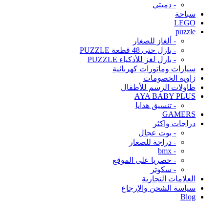
- دميتي
سباحة
LEGO
puzzle
- ألغاز للصغار
- بازل حتى 48 قطعة PUZZLE
- بازل لغز للأذكياء PUZZLE
سيارات وماتورات كهربائية
زاوية الخصومات
طاولات الرسم للأطفال
AYA BABY PLUS
- تنسيق هدايا
GAMERS
دراجات واكثر
- بوت عجال
- دراجة للصغار
- bmx
- حصريا على الموقع
- سكوتر
العلامات التجارية
سياسة الشحن والإرجاع
Blog