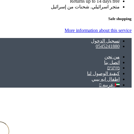
Returns up to 14 days free
متجر اسرائيلي. شحنات من إسرائيل
Safe shopping
More information about this service
تسجيل الدخول
0545241880
ﻣﻦ ﻧﺤﻦ
اتصل بنا
מותגים
كيفية الوصول لنا
اطفال ايه بيبي
عربيه