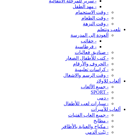
- سرير للمرحلة الانتقالية
- مهد الطفل
- وقت الاستحمام
- وقت الطعام
- وقت النزهة
نلعب ونتعلم
العودة إلى المدرسة
- حقائب
- قرطاسية
- صناديق فعاليات
- كتب للأطفال الصغار
- الحروف والأرقام
- كراسات تعليمية
- وقت الرسم والاشغال
ألعاب للاولاد
- جميع الألعاب
- SPORT
- دمى
- سيارات لعب للأطفال
ألعاب للأميرات
- جميع العاب الفتيات
- مطابخ
- مكياج والعناية بالأظافر
- بَيْت الدمى