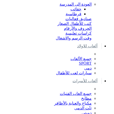
العودة إلى المدرسة
حقائب
قرطاسية
صناديق فعاليات
كتب للأطفال الصغار
الحروف والأرقام
كراسات تعليمية
وقت الرسم والاشغال
ألعاب للاولاد
جميع الألعاب
SPORT
دمى
سيارات لعب للأطفال
ألعاب للأميرات
جميع العاب الفتيات
مطابخ
مكياج والعناية بالأظافر
بَيْت الدمى
دميتي