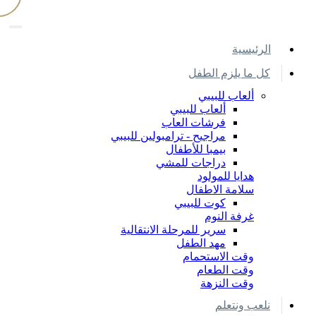
اﻟﺮﺋﻴﺴﻴﺔ
كل ما يلزم الطفل
ألعاب للبيبي
ألعاب للبيبي
فرشات العاب
مراجيح - ترامبولين للبيبي
بيمبا للأطفال
دراجات للمشي
هدايا للمولود
سلامة الاطفال
كوت للبيبي
غرفة النوم
سرير للمرحلة الانتقالية
مهد الطفل
وقت الاستحمام
وقت الطعام
وقت النزهة
نلعب ونتعلم