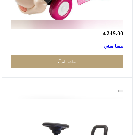
₪249.00
بيميا ميني
إضافة للسلّة