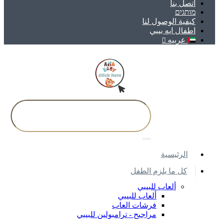
اتصل بنا
מותגים
كيفية الوصول لنا
اطفال ايه بيبي
عربيه
اﻟﺮﺋﻴﺴﻴﺔ
كل ما يلزم الطفل
ألعاب للبيبي
ألعاب للبيبي
فرشات العاب
مراجيح - ترامبولين للبيبي