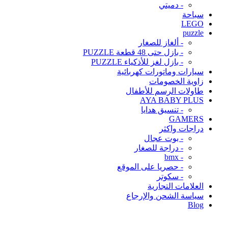
- دميتي
سباحة
LEGO
puzzle
- ألغاز للصغار
- بازل حتى 48 قطعة PUZZLE
- بازل لغز للأذكياء PUZZLE
سيارات وماتورات كهربائية
زاوية الخصومات
طاولات الرسم للأطفال
AYA BABY PLUS
- تنسيق هدايا
GAMERS
دراجات واكثر
- بوت عجال
- دراجة للصغار
- bmx
- حصريا على الموقع
- سكوتر
العلامات التجارية
سياسة الشحن والإرجاع
Blog