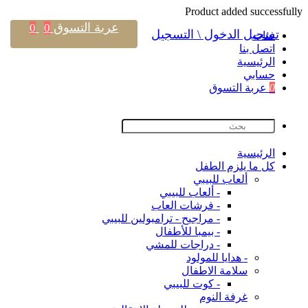
Product added successfully
عربة التسوق
0
0
تسجيل الدخول \ التسجيل
فئات
اتصل بنا
اﻟﺮﺋﻴﺴﻴﺔ
حسابي
0
عربة التسوق
اﻟﺮﺋﻴﺴﻴﺔ
كل ما يلزم الطفل
ألعاب للبيبي
- ألعاب للبيبي
- فرشات العاب
- مراجيح - ترامبولين للبيبي
- بيمبا للأطفال
- دراجات للمشي
- هدايا للمولود
سلامة الاطفال
- كوت للبيبي
غرفة النوم