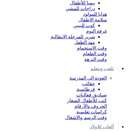
بيمبا للأطفال
دراجات للمشي
هدايا للمولود
سلامة الاطفال
كوت للبيبي
غرفة النوم
سرير للمرحلة الانتقالية
مهد الطفل
وقت الاستحمام
وقت الطعام
وقت النزهة
نلعب ونتعلم
العودة إلى المدرسة
حقائب
قرطاسية
صناديق فعاليات
كتب للأطفال الصغار
الحروف والأرقام
كراسات تعليمية
وقت الرسم والاشغال
ألعاب للاولاد