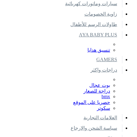
سيارات وماتورات كهربائية
زاوية الخصومات
طاولات الرسم للأطفال
AYA BABY PLUS
تنسيق هدايا
GAMERS
دراجات واكثر
بوت عجال
دراجة للصغار
bmx
حصريا على الموقع
سكوتر
العلامات التجارية
سياسة الشحن والإرجاع