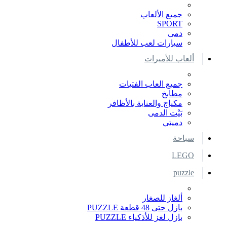
جميع الألعاب
SPORT
دمى
سيارات لعب للأطفال
ألعاب للأميرات
جميع العاب الفتيات
مطابخ
مكياج والعناية بالأظافر
بَيْت الدمى
دميتي
سباحة
LEGO
puzzle
ألغاز للصغار
بازل حتى 48 قطعة PUZZLE
بازل لغز للأذكياء PUZZLE