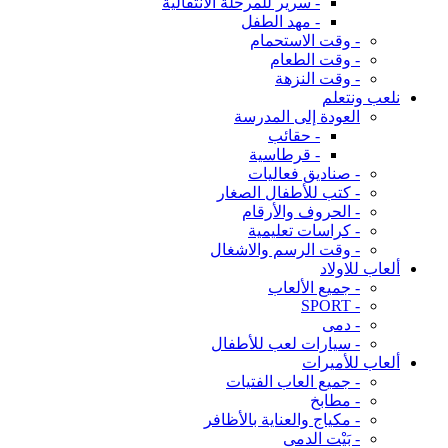
- سرير للمرحلة الانتقالية
- مهد الطفل
- وقت الاستحمام
- وقت الطعام
- وقت النزهة
نلعب ونتعلم
العودة إلى المدرسة
- حقائب
- قرطاسية
- صناديق فعاليات
- كتب للأطفال الصغار
- الحروف والأرقام
- كراسات تعليمية
- وقت الرسم والاشغال
ألعاب للاولاد
- جميع الألعاب
- SPORT
- دمى
- سيارات لعب للأطفال
ألعاب للأميرات
- جميع العاب الفتيات
- مطابخ
- مكياج والعناية بالأظافر
- بَيْت الدمى