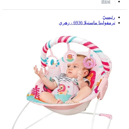
Blog
رئيسيّ
ترمفولينا ماستيلا 6936 - زهري