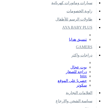
سيارات وماتورات كهربائية
زاوية الخصومات
طاولات الرسم للأطفال
AYA BABY PLUS
تنسيق هدايا
GAMERS
دراجات واكثر
بوت عجال
دراجة للصغار
bmx
حصريا على الموقع
سكوتر
العلامات التجارية
سياسة الشحن والإرجاع