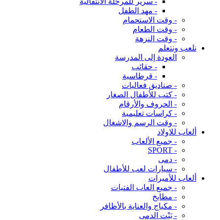
- سرير للمرحلة الانتقالية
- مهد الطفل
- وقت الاستحمام
- وقت الطعام
- وقت النزهة
نلعب ونتعلم
العودة إلى المدرسة
- حقائب
- قرطاسية
- صناديق فعاليات
- كتب للأطفال الصغار
- الحروف والأرقام
- كراسات تعليمية
- وقت الرسم والاشغال
ألعاب للاولاد
- جميع الألعاب
- SPORT
- دمى
- سيارات لعب للأطفال
ألعاب للأميرات
- جميع العاب الفتيات
- مطابخ
- مكياج والعناية بالأظافر
- بَيْت الدمى