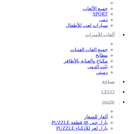
جميع الألعاب
SPORT
دمى
سيارات لعب للأطفال
ألعاب للأميرات
جميع العاب الفتيات
مطابخ
مكياج والعناية بالأظافر
بَيْت الدمى
دميتي
سباحة
LEGO
puzzle
ألغاز للصغار
بازل حتى 48 قطعة PUZZLE
بازل لغز للأذكياء PUZZLE