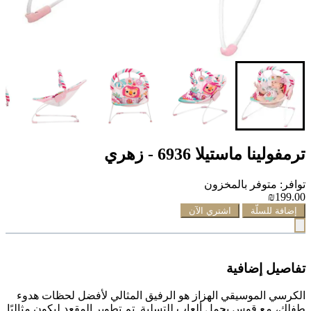
ترمفولينا ماستيلا 6936 - زهري
توافر: متوفر بالمخزون
₪199.00
إضافة للسلّة
اشتري الآن
تفاصيل إضافية
الكرسي الموسيقي الهزاز هو الرفيق المثالي لأفضل لحظات هدوء
طفلك، مع قوس يحمل ألعاب للتسلية. تم تطوير المقعد ليكون مثاليًا