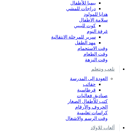
بيمبا للأطفال
دراجات للمشي
هدايا للمولود
سلامة الاطفال
كوت للبيبي
غرفة النوم
سرير للمرحلة الانتقالية
مهد الطفل
وقت الاستحمام
وقت الطعام
وقت النزهة
نلعب ونتعلم
العودة إلى المدرسة
حقائب
قرطاسية
صناديق فعاليات
كتب للأطفال الصغار
الحروف والأرقام
كراسات تعليمية
وقت الرسم والاشغال
ألعاب للاولاد