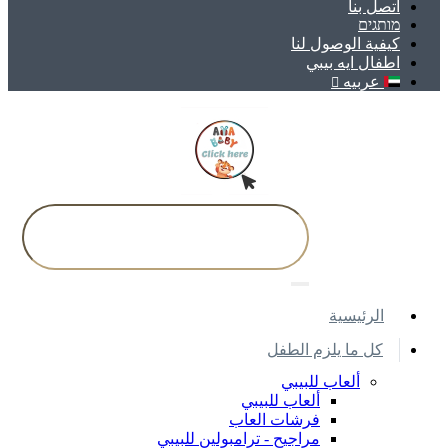
اتصل بنا
מותגים
كيفية الوصول لنا
اطفال ايه بيبي
عربيه
اﻟﺮﺋﻴﺴﻴﺔ
كل ما يلزم الطفل
ألعاب للبيبي
ألعاب للبيبي
فرشات العاب
مراجيح - ترامبولين للبيبي