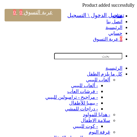
Product added successfully
عربة التسوق
0
0
تسجيل الدخول \ التسجيل
فئات
اتصل بنا
اﻟﺮﺋﻴﺴﻴﺔ
حسابي
0
عربة التسوق
اﻟﺮﺋﻴﺴﻴﺔ
كل ما يلزم الطفل
ألعاب للبيبي
- ألعاب للبيبي
- فرشات العاب
- مراجيح - ترامبولين للبيبي
- بيمبا للأطفال
- دراجات للمشي
- هدايا للمولود
سلامة الاطفال
- كوت للبيبي
غرفة النوم