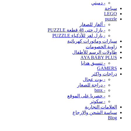
- دميتي
سباحة
LEGO
puzzle
- ألغاز للصغار
- بازل حتى 48 قطعة PUZZLE
- بازل لغز للأذكياء PUZZLE
سيارات وماتورات كهربائية
زاوية الخصومات
طاولات الرسم للأطفال
AYA BABY PLUS
- تنسيق هدايا
GAMERS
دراجات واكثر
- بوت عجال
- دراجة للصغار
- bmx
- حصريا على الموقع
- سكوتر
العلامات التجارية
سياسة الشحن والإرجاع
Blog