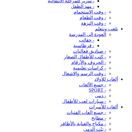
- سرير للمرحلة الانتقالية
- مهد الطفل
- وقت الاستحمام
- وقت الطعام
- وقت النزهة
نلعب ونتعلم
العودة إلى المدرسة
- حقائب
- قرطاسية
- صناديق فعاليات
- كتب للأطفال الصغار
- الحروف والأرقام
- كراسات تعليمية
- وقت الرسم والاشغال
ألعاب للاولاد
- جميع الألعاب
- SPORT
- دمى
- سيارات لعب للأطفال
ألعاب للأميرات
- جميع العاب الفتيات
- مطابخ
- مكياج والعناية بالأظافر
- بَيْت الدمى