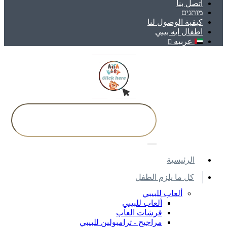
اتصل بنا
מותגים
كيفية الوصول لنا
اطفال ايه بيبي
عربيه
اﻟﺮﺋﻴﺴﻴﺔ
كل ما يلزم الطفل
ألعاب للبيبي
ألعاب للبيبي
فرشات العاب
مراجيح - ترامبولين للبيبي