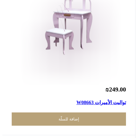
₪249.00
تواليت الأميرات W08663
إضافة للسلّة