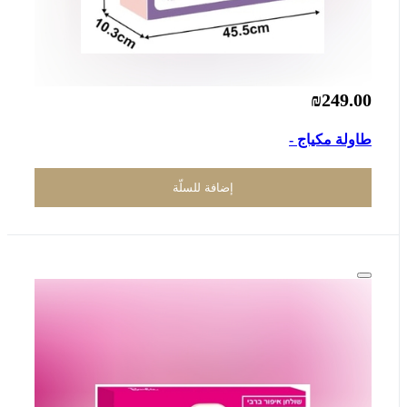
₪249.00
طاولة مكياج -
إضافة للسلّة