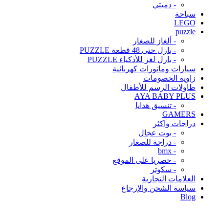
- دميتي
سباحة
LEGO
puzzle
- ألغاز للصغار
- بازل حتى 48 قطعة PUZZLE
- بازل لغز للأذكياء PUZZLE
سيارات وماتورات كهربائية
زاوية الخصومات
طاولات الرسم للأطفال
AYA BABY PLUS
- تنسيق هدايا
GAMERS
دراجات واكثر
- بوت عجال
- دراجة للصغار
- bmx
- حصريا على الموقع
- سكوتر
العلامات التجارية
سياسة الشحن والإرجاع
Blog