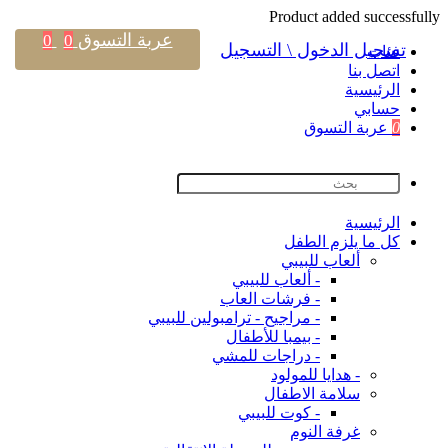
Product added successfully
عربة التسوق
0
0
تسجيل الدخول \ التسجيل
فئات
اتصل بنا
اﻟﺮﺋﻴﺴﻴﺔ
حسابي
0
عربة التسوق
اﻟﺮﺋﻴﺴﻴﺔ
كل ما يلزم الطفل
ألعاب للبيبي
- ألعاب للبيبي
- فرشات العاب
- مراجيح - ترامبولين للبيبي
- بيمبا للأطفال
- دراجات للمشي
- هدايا للمولود
سلامة الاطفال
- كوت للبيبي
غرفة النوم