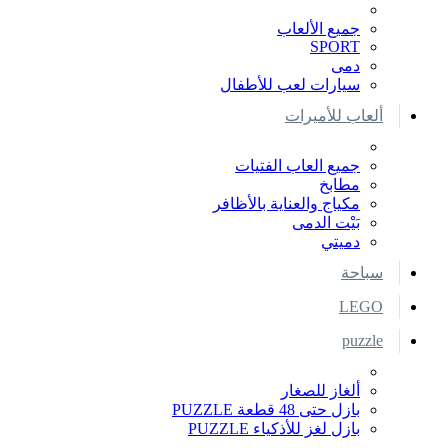
جميع الألعاب
SPORT
دمى
سيارات لعب للأطفال
ألعاب للأميرات
جميع العاب الفتيات
مطابخ
مكياج والعناية بالأظافر
بَيْت الدمى
دميتي
سباحة
LEGO
puzzle
ألغاز للصغار
بازل حتى 48 قطعة PUZZLE
بازل لغز للأذكياء PUZZLE