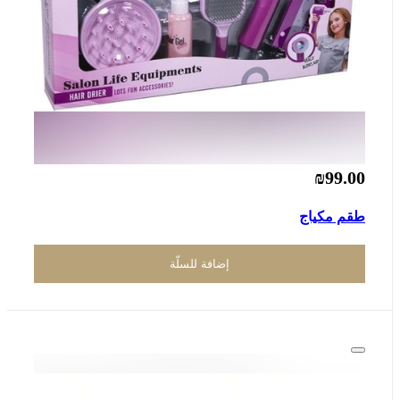
₪99.00
طقم مكياج
إضافة للسلّة