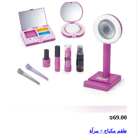
₪69.00
طقم مكياج + مرآة