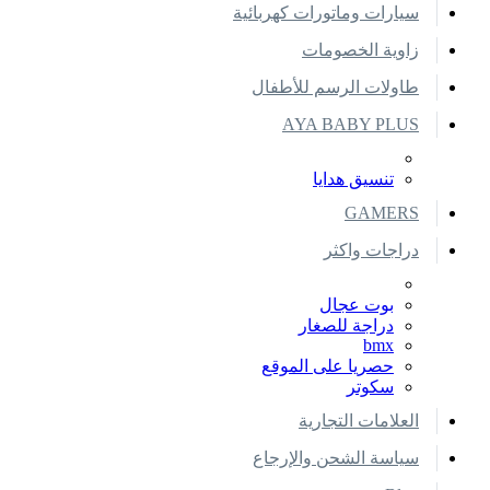
سيارات وماتورات كهربائية
زاوية الخصومات
طاولات الرسم للأطفال
AYA BABY PLUS
تنسيق هدايا
GAMERS
دراجات واكثر
بوت عجال
دراجة للصغار
bmx
حصريا على الموقع
سكوتر
العلامات التجارية
سياسة الشحن والإرجاع