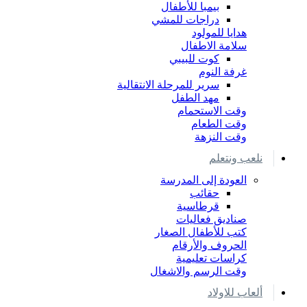
بيمبا للأطفال
دراجات للمشي
هدايا للمولود
سلامة الاطفال
كوت للبيبي
غرفة النوم
سرير للمرحلة الانتقالية
مهد الطفل
وقت الاستحمام
وقت الطعام
وقت النزهة
نلعب ونتعلم
العودة إلى المدرسة
حقائب
قرطاسية
صناديق فعاليات
كتب للأطفال الصغار
الحروف والأرقام
كراسات تعليمية
وقت الرسم والاشغال
ألعاب للاولاد