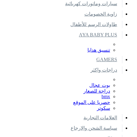
سيارات وماتورات كهربائية
زاوية الخصومات
طاولات الرسم للأطفال
AYA BABY PLUS
تنسيق هدايا
GAMERS
دراجات واكثر
بوت عجال
دراجة للصغار
bmx
حصريا على الموقع
سكوتر
العلامات التجارية
سياسة الشحن والإرجاع