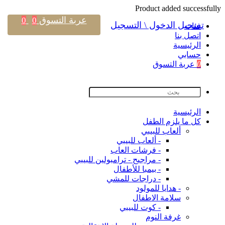
Product added successfully
عربة التسوق
0
0
تسجيل الدخول \ التسجيل
فئات
اتصل بنا
اﻟﺮﺋﻴﺴﻴﺔ
حسابي
0
عربة التسوق
اﻟﺮﺋﻴﺴﻴﺔ
كل ما يلزم الطفل
ألعاب للبيبي
- ألعاب للبيبي
- فرشات العاب
- مراجيح - ترامبولين للبيبي
- بيمبا للأطفال
- دراجات للمشي
- هدايا للمولود
سلامة الاطفال
- كوت للبيبي
غرفة النوم