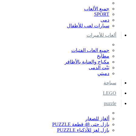
جميع الألعاب
SPORT
دمى
سيارات لعب للأطفال
ألعاب للأميرات
جميع العاب الفتيات
مطابخ
مكياج والعناية بالأظافر
بَيْت الدمى
دميتي
سباحة
LEGO
puzzle
ألغاز للصغار
بازل حتى 48 قطعة PUZZLE
بازل لغز للأذكياء PUZZLE