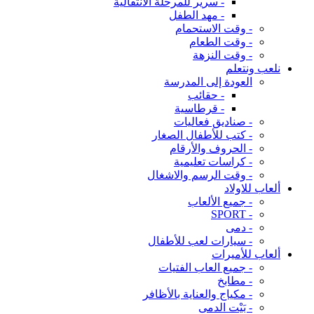
- سرير للمرحلة الانتقالية
- مهد الطفل
- وقت الاستحمام
- وقت الطعام
- وقت النزهة
نلعب ونتعلم
العودة إلى المدرسة
- حقائب
- قرطاسية
- صناديق فعاليات
- كتب للأطفال الصغار
- الحروف والأرقام
- كراسات تعليمية
- وقت الرسم والاشغال
ألعاب للاولاد
- جميع الألعاب
- SPORT
- دمى
- سيارات لعب للأطفال
ألعاب للأميرات
- جميع العاب الفتيات
- مطابخ
- مكياج والعناية بالأظافر
- بَيْت الدمى