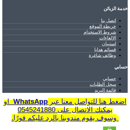
خدمة الزبائن
اتصل بنا
خريطة الموقع
شروط الاستخدام
الإلغاءات
استبيان
قسائم هدايا
وظائف شاغرة
حسابي
حسابي
سِجل الطلبات
قائمة البريد
WhatsApp
او
اضغط هنا للتواصل معنا عبر
يمكنك الاتصال على 0545241880
وسوف يقوم مندوبنا بالرد عليكم فورًا.