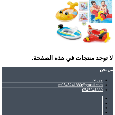
لا توجد منتجات في هذه الصفحة.
ﻣﻦ ﻧﺤﻦ
ﻣﻦ ﻧﺤﻦ
m0545241880@gmail.com
0545241880