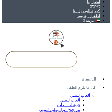
اتصل بنا
מותגים
كيفية الوصول لنا
اطفال ايه بيبي
عربيه
اﻟﺮﺋﻴﺴﻴﺔ
كل ما يلزم الطفل
ألعاب للبيبي
ألعاب للبيبي
فرشات العاب
مراجيح - ترامبولين للبيبي