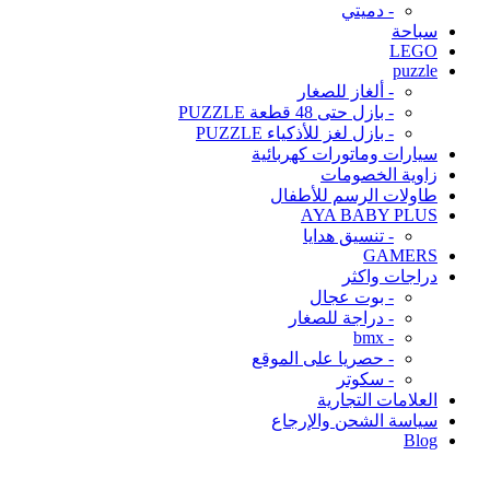
- دميتي
سباحة
LEGO
puzzle
- ألغاز للصغار
- بازل حتى 48 قطعة PUZZLE
- بازل لغز للأذكياء PUZZLE
سيارات وماتورات كهربائية
زاوية الخصومات
طاولات الرسم للأطفال
AYA BABY PLUS
- تنسيق هدايا
GAMERS
دراجات واكثر
- بوت عجال
- دراجة للصغار
- bmx
- حصريا على الموقع
- سكوتر
العلامات التجارية
سياسة الشحن والإرجاع
Blog