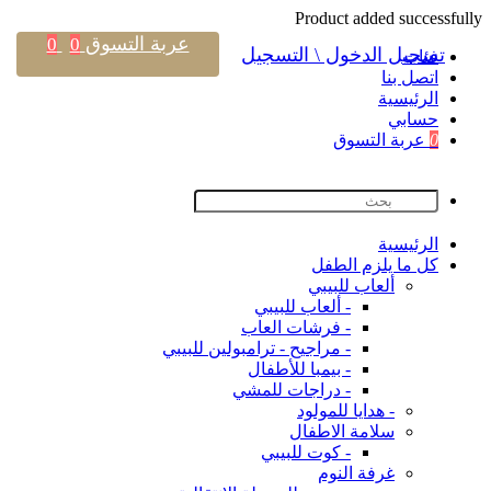
Product added successfully
عربة التسوق
0
0
تسجيل الدخول \ التسجيل
فئات
اتصل بنا
اﻟﺮﺋﻴﺴﻴﺔ
حسابي
0
عربة التسوق
اﻟﺮﺋﻴﺴﻴﺔ
كل ما يلزم الطفل
ألعاب للبيبي
- ألعاب للبيبي
- فرشات العاب
- مراجيح - ترامبولين للبيبي
- بيمبا للأطفال
- دراجات للمشي
- هدايا للمولود
سلامة الاطفال
- كوت للبيبي
غرفة النوم