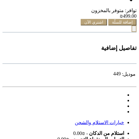
توافر: متوفر بالمخزون
₪499.00
إضافة للسلّة
اشتري الآن
تفاصيل إضافية
449
موديل:
خيارات الاستلام والشحن
استلام من الدكان
- ₪0.00