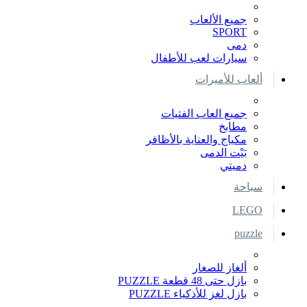
جميع الألعاب
SPORT
دمى
سيارات لعب للأطفال
ألعاب للأميرات
جميع العاب الفتيات
مطابخ
مكياج والعناية بالأظافر
بَيْت الدمى
دميتي
سباحة
LEGO
puzzle
ألغاز للصغار
بازل حتى 48 قطعة PUZZLE
بازل لغز للأذكياء PUZZLE