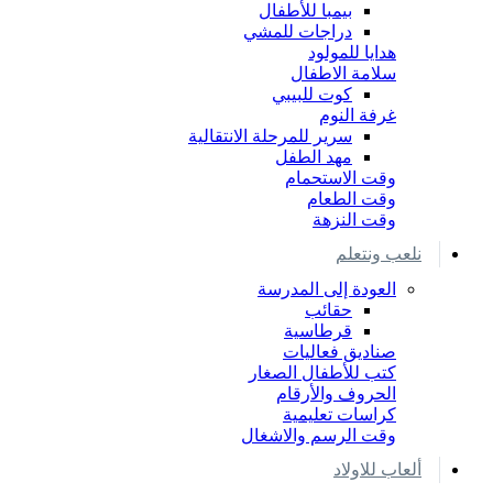
بيمبا للأطفال
دراجات للمشي
هدايا للمولود
سلامة الاطفال
كوت للبيبي
غرفة النوم
سرير للمرحلة الانتقالية
مهد الطفل
وقت الاستحمام
وقت الطعام
وقت النزهة
نلعب ونتعلم
العودة إلى المدرسة
حقائب
قرطاسية
صناديق فعاليات
كتب للأطفال الصغار
الحروف والأرقام
كراسات تعليمية
وقت الرسم والاشغال
ألعاب للاولاد