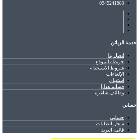
0545241880
خدمة الزبائن
اتصل بنا
خريطة الموقع
شروط الاستخدام
الإلغاءات
استبيان
قسائم هدايا
وظائف شاغرة
حسابي
حسابي
سِجل الطلبات
قائمة البريد