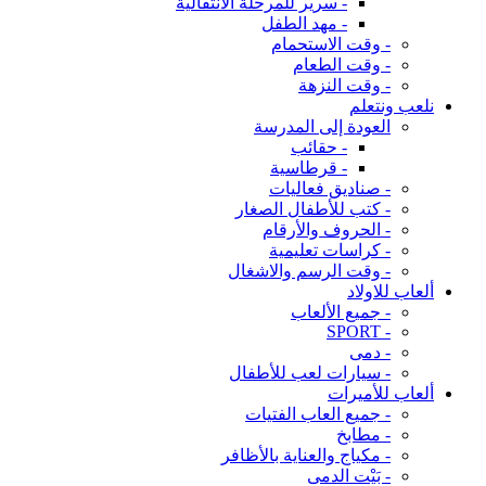
- سرير للمرحلة الانتقالية
- مهد الطفل
- وقت الاستحمام
- وقت الطعام
- وقت النزهة
نلعب ونتعلم
العودة إلى المدرسة
- حقائب
- قرطاسية
- صناديق فعاليات
- كتب للأطفال الصغار
- الحروف والأرقام
- كراسات تعليمية
- وقت الرسم والاشغال
ألعاب للاولاد
- جميع الألعاب
- SPORT
- دمى
- سيارات لعب للأطفال
ألعاب للأميرات
- جميع العاب الفتيات
- مطابخ
- مكياج والعناية بالأظافر
- بَيْت الدمى