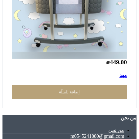
₪449.00
مهد
إضافة للسلّة
ﻣﻦ ﻧﺤﻦ
ﻣﻦ ﻧﺤﻦ
m0545241880@gmail.com