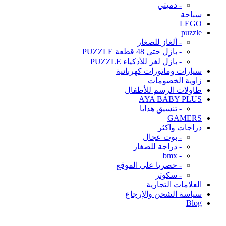
- دميتي
سباحة
LEGO
puzzle
- ألغاز للصغار
- بازل حتى 48 قطعة PUZZLE
- بازل لغز للأذكياء PUZZLE
سيارات وماتورات كهربائية
زاوية الخصومات
طاولات الرسم للأطفال
AYA BABY PLUS
- تنسيق هدايا
GAMERS
دراجات واكثر
- بوت عجال
- دراجة للصغار
- bmx
- حصريا على الموقع
- سكوتر
العلامات التجارية
سياسة الشحن والإرجاع
Blog