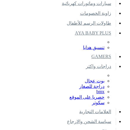
سيارات وماتورات كهربائية
زاوية الخصومات
طاولات الرسم للأطفال
AYA BABY PLUS
تنسيق هدايا
GAMERS
دراجات واكثر
بوت عجال
دراجة للصغار
bmx
حصريا على الموقع
سكوتر
العلامات التجارية
سياسة الشحن والإرجاع