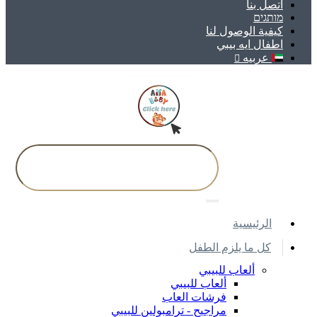
اتصل بنا
מותגים
كيفية الوصول لنا
اطفال ايه بيبي
عربيه
اﻟﺮﺋﻴﺴﻴﺔ
كل ما يلزم الطفل
ألعاب للبيبي
ألعاب للبيبي
فرشات العاب
مراجيح - ترامبولين للبيبي