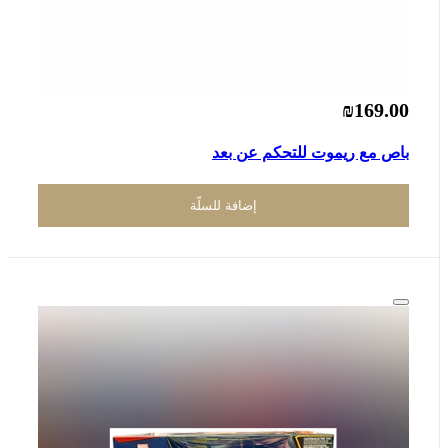
₪169.00
باص مع ريموت للتحكم عن بعد
إضافة للسلّة