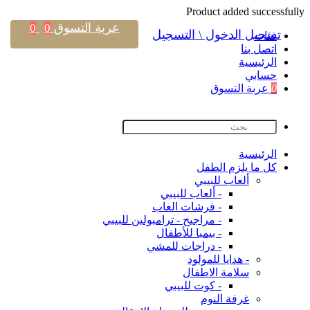
Product added successfully
عربة التسوق
0
0
تسجيل الدخول \ التسجيل
فئات
اتصل بنا
اﻟﺮﺋﻴﺴﻴﺔ
حسابي
0
عربة التسوق
اﻟﺮﺋﻴﺴﻴﺔ
كل ما يلزم الطفل
ألعاب للبيبي
- ألعاب للبيبي
- فرشات العاب
- مراجيح - ترامبولين للبيبي
- بيمبا للأطفال
- دراجات للمشي
- هدايا للمولود
سلامة الاطفال
- كوت للبيبي
غرفة النوم