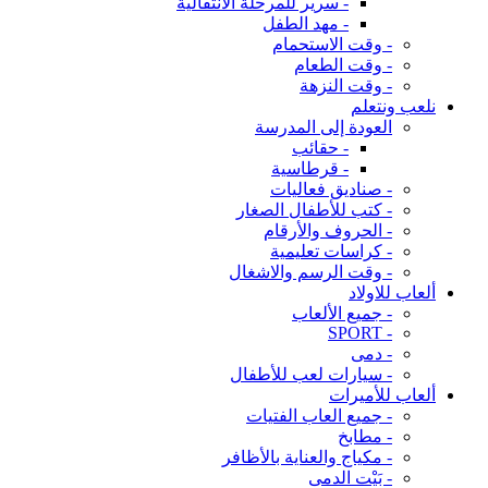
- سرير للمرحلة الانتقالية
- مهد الطفل
- وقت الاستحمام
- وقت الطعام
- وقت النزهة
نلعب ونتعلم
العودة إلى المدرسة
- حقائب
- قرطاسية
- صناديق فعاليات
- كتب للأطفال الصغار
- الحروف والأرقام
- كراسات تعليمية
- وقت الرسم والاشغال
ألعاب للاولاد
- جميع الألعاب
- SPORT
- دمى
- سيارات لعب للأطفال
ألعاب للأميرات
- جميع العاب الفتيات
- مطابخ
- مكياج والعناية بالأظافر
- بَيْت الدمى