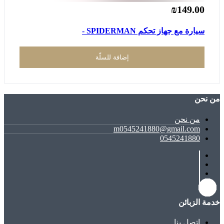
₪149.00
سيارة مع جهاز تحكم SPIDERMAN -
إضافة للسلّة
ﻣﻦ ﻧﺤﻦ
ﻣﻦ ﻧﺤﻦ
m0545241880@gmail.com
0545241880
خدمة الزبائن
اتصل بنا