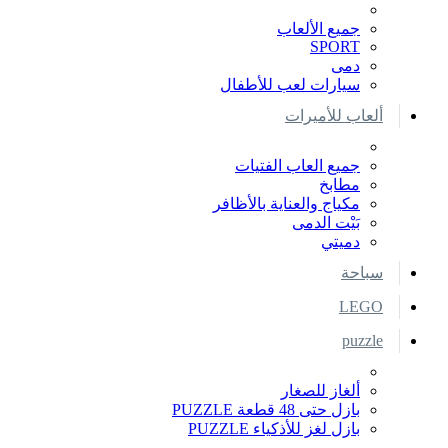
جميع الألعاب
SPORT
دمى
سيارات لعب للأطفال
ألعاب للأميرات
جميع العاب الفتيات
مطابخ
مكياج والعناية بالأظافر
بَيْت الدمى
دميتي
سباحة
LEGO
puzzle
ألغاز للصغار
بازل حتى 48 قطعة PUZZLE
بازل لغز للأذكياء PUZZLE