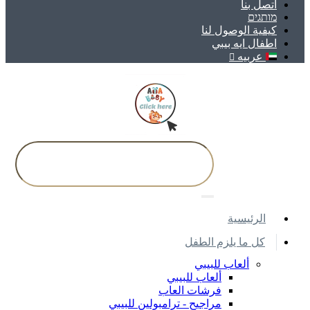
اتصل بنا
מותגים
كيفية الوصول لنا
اطفال ايه بيبي
عربيه
اﻟﺮﺋﻴﺴﻴﺔ
كل ما يلزم الطفل
ألعاب للبيبي
ألعاب للبيبي
فرشات العاب
مراجيح - ترامبولين للبيبي