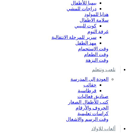
بيمبا للأطفال
دراجات للمشي
هدايا للمولود
سلامة الاطفال
كوت للبيبي
غرفة النوم
سرير للمرحلة الانتقالية
مهد الطفل
وقت الاستحمام
وقت الطعام
وقت النزهة
نلعب ونتعلم
العودة إلى المدرسة
حقائب
قرطاسية
صناديق فعاليات
كتب للأطفال الصغار
الحروف والأرقام
كراسات تعليمية
وقت الرسم والاشغال
ألعاب للاولاد