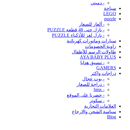
- دميتي
سباحة
LEGO
puzzle
- ألغاز للصغار
- بازل حتى 48 قطعة PUZZLE
- بازل لغز للأذكياء PUZZLE
سيارات وماتورات كهربائية
زاوية الخصومات
طاولات الرسم للأطفال
AYA BABY PLUS
- تنسيق هدايا
GAMERS
دراجات واكثر
- بوت عجال
- دراجة للصغار
- bmx
- حصريا على الموقع
- سكوتر
العلامات التجارية
سياسة الشحن والإرجاع
Blog