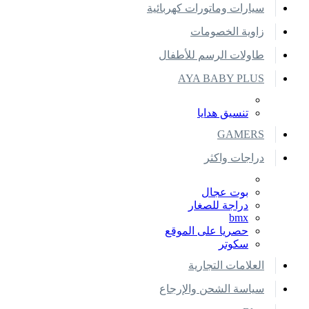
سيارات وماتورات كهربائية
زاوية الخصومات
طاولات الرسم للأطفال
AYA BABY PLUS
تنسيق هدايا
GAMERS
دراجات واكثر
بوت عجال
دراجة للصغار
bmx
حصريا على الموقع
سكوتر
العلامات التجارية
سياسة الشحن والإرجاع