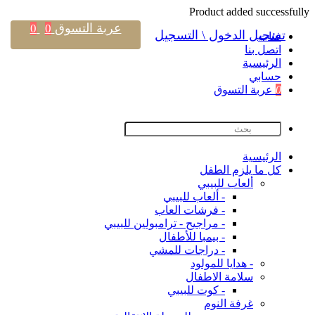
Product added successfully
عربة التسوق
0
0
تسجيل الدخول \ التسجيل
فئات
اتصل بنا
اﻟﺮﺋﻴﺴﻴﺔ
حسابي
0
عربة التسوق
اﻟﺮﺋﻴﺴﻴﺔ
كل ما يلزم الطفل
ألعاب للبيبي
- ألعاب للبيبي
- فرشات العاب
- مراجيح - ترامبولين للبيبي
- بيمبا للأطفال
- دراجات للمشي
- هدايا للمولود
سلامة الاطفال
- كوت للبيبي
غرفة النوم