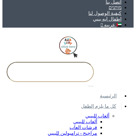
اتصل بنا
מותגים
كيفية الوصول لنا
اطفال ايه بيبي
عربيه
اﻟﺮﺋﻴﺴﻴﺔ
كل ما يلزم الطفل
ألعاب للبيبي
ألعاب للبيبي
فرشات العاب
مراجيح - ترامبولين للبيبي