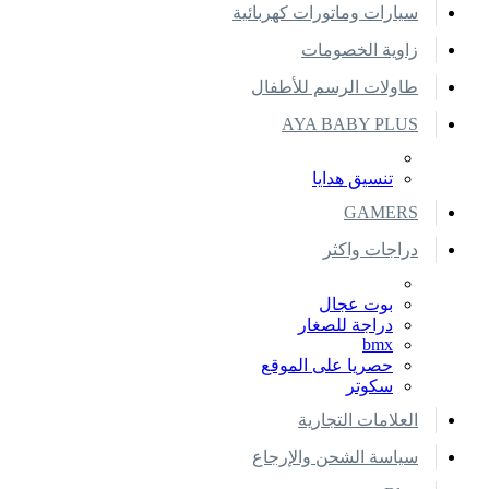
سيارات وماتورات كهربائية
زاوية الخصومات
طاولات الرسم للأطفال
AYA BABY PLUS
تنسيق هدايا
GAMERS
دراجات واكثر
بوت عجال
دراجة للصغار
bmx
حصريا على الموقع
سكوتر
العلامات التجارية
سياسة الشحن والإرجاع