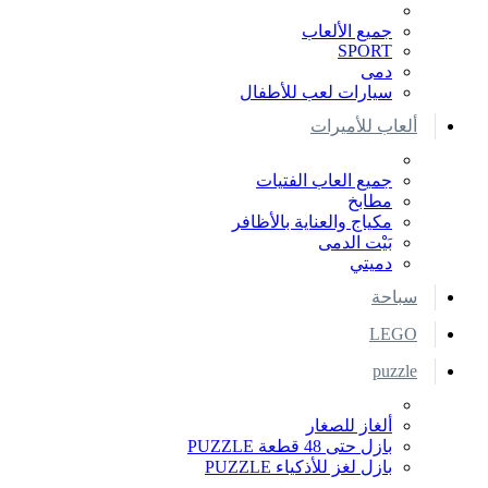
جميع الألعاب
SPORT
دمى
سيارات لعب للأطفال
ألعاب للأميرات
جميع العاب الفتيات
مطابخ
مكياج والعناية بالأظافر
بَيْت الدمى
دميتي
سباحة
LEGO
puzzle
ألغاز للصغار
بازل حتى 48 قطعة PUZZLE
بازل لغز للأذكياء PUZZLE