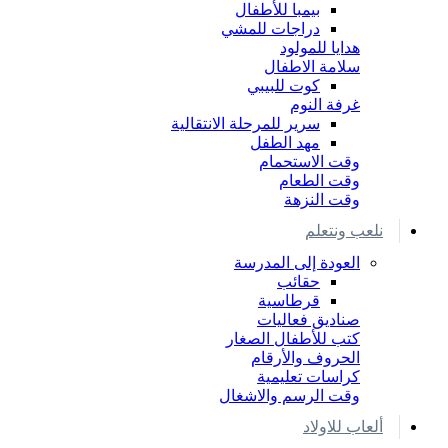
بيمبا للأطفال
دراجات للمشي
هدايا للمولود
سلامة الاطفال
كوت للبيبي
غرفة النوم
سرير للمرحلة الانتقالية
مهد الطفل
وقت الاستحمام
وقت الطعام
وقت النزهة
نلعب ونتعلم
العودة إلى المدرسة
حقائب
قرطاسية
صناديق فعاليات
كتب للأطفال الصغار
الحروف والأرقام
كراسات تعليمية
وقت الرسم والاشغال
ألعاب للاولاد