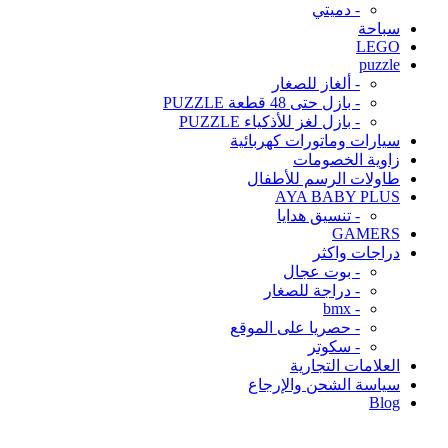
- دميتي
سباحة
LEGO
puzzle
- ألغاز للصغار
- بازل حتى 48 قطعة PUZZLE
- بازل لغز للأذكياء PUZZLE
سيارات وماتورات كهربائية
زاوية الخصومات
طاولات الرسم للأطفال
AYA BABY PLUS
- تنسيق هدايا
GAMERS
دراجات واكثر
- بوت عجال
- دراجة للصغار
- bmx
- حصريا على الموقع
- سكوتر
العلامات التجارية
سياسة الشحن والإرجاع
Blog