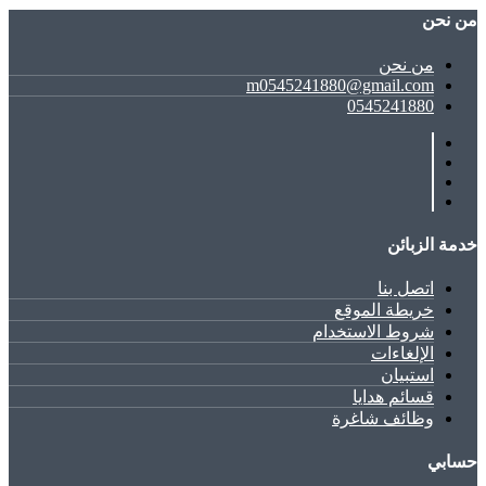
ﻣﻦ ﻧﺤﻦ
ﻣﻦ ﻧﺤﻦ
m0545241880@gmail.com
0545241880
خدمة الزبائن
اتصل بنا
خريطة الموقع
شروط الاستخدام
الإلغاءات
استبيان
قسائم هدايا
وظائف شاغرة
حسابي