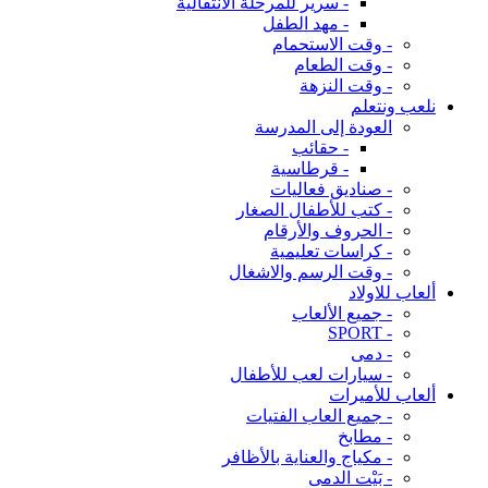
- سرير للمرحلة الانتقالية
- مهد الطفل
- وقت الاستحمام
- وقت الطعام
- وقت النزهة
نلعب ونتعلم
العودة إلى المدرسة
- حقائب
- قرطاسية
- صناديق فعاليات
- كتب للأطفال الصغار
- الحروف والأرقام
- كراسات تعليمية
- وقت الرسم والاشغال
ألعاب للاولاد
- جميع الألعاب
- SPORT
- دمى
- سيارات لعب للأطفال
ألعاب للأميرات
- جميع العاب الفتيات
- مطابخ
- مكياج والعناية بالأظافر
- بَيْت الدمى