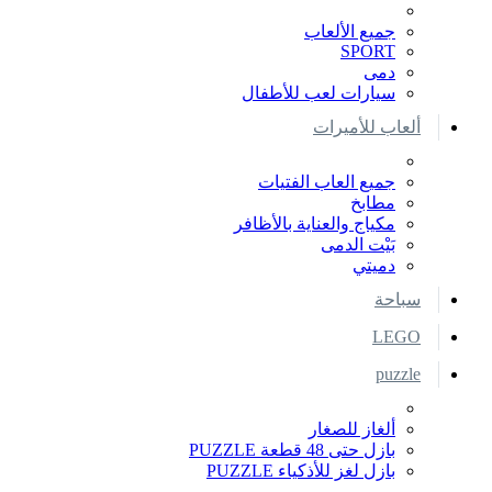
جميع الألعاب
SPORT
دمى
سيارات لعب للأطفال
ألعاب للأميرات
جميع العاب الفتيات
مطابخ
مكياج والعناية بالأظافر
بَيْت الدمى
دميتي
سباحة
LEGO
puzzle
ألغاز للصغار
بازل حتى 48 قطعة PUZZLE
بازل لغز للأذكياء PUZZLE