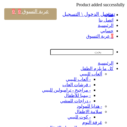
Product added successfully
عربة التسوق
0
0
تسجيل الدخول \ التسجيل
فئات
اتصل بنا
اﻟﺮﺋﻴﺴﻴﺔ
حسابي
0
عربة التسوق
اﻟﺮﺋﻴﺴﻴﺔ
كل ما يلزم الطفل
ألعاب للبيبي
- ألعاب للبيبي
- فرشات العاب
- مراجيح - ترامبولين للبيبي
- بيمبا للأطفال
- دراجات للمشي
- هدايا للمولود
سلامة الاطفال
- كوت للبيبي
غرفة النوم