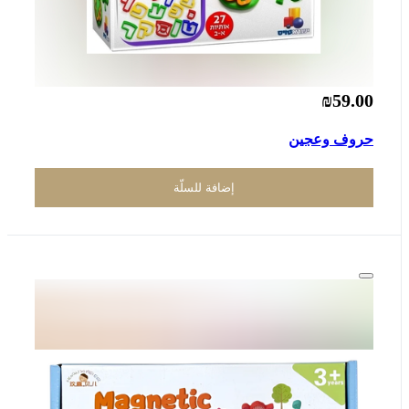
₪59.00
حروف وعجين
إضافة للسلّة