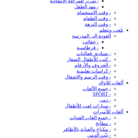
- سرير للمرحلة الانتقالية
- مهد الطفل
- وقت الاستحمام
- وقت الطعام
- وقت النزهة
نلعب ونتعلم
العودة إلى المدرسة
- حقائب
- قرطاسية
- صناديق فعاليات
- كتب للأطفال الصغار
- الحروف والأرقام
- كراسات تعليمية
- وقت الرسم والاشغال
ألعاب للاولاد
- جميع الألعاب
- SPORT
- دمى
- سيارات لعب للأطفال
ألعاب للأميرات
- جميع العاب الفتيات
- مطابخ
- مكياج والعناية بالأظافر
- بَيْت الدمى