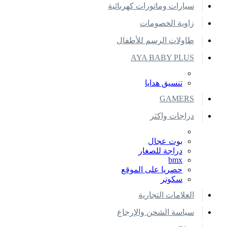
سيارات وماتورات كهربائية
زاوية الخصومات
طاولات الرسم للأطفال
AYA BABY PLUS
تنسيق هدايا
GAMERS
دراجات واكثر
بوت عجال
دراجة للصغار
bmx
حصريا على الموقع
سكوتر
العلامات التجارية
سياسة الشحن والإرجاع