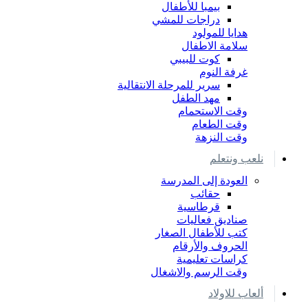
بيمبا للأطفال
دراجات للمشي
هدايا للمولود
سلامة الاطفال
كوت للبيبي
غرفة النوم
سرير للمرحلة الانتقالية
مهد الطفل
وقت الاستحمام
وقت الطعام
وقت النزهة
نلعب ونتعلم
العودة إلى المدرسة
حقائب
قرطاسية
صناديق فعاليات
كتب للأطفال الصغار
الحروف والأرقام
كراسات تعليمية
وقت الرسم والاشغال
ألعاب للاولاد