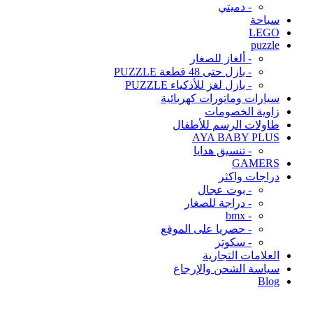
- دميتي
سباحة
LEGO
puzzle
- ألغاز للصغار
- بازل حتى 48 قطعة PUZZLE
- بازل لغز للأذكياء PUZZLE
سيارات وماتورات كهربائية
زاوية الخصومات
طاولات الرسم للأطفال
AYA BABY PLUS
- تنسيق هدايا
GAMERS
دراجات واكثر
- بوت عجال
- دراجة للصغار
- bmx
- حصريا على الموقع
- سكوتر
العلامات التجارية
سياسة الشحن والإرجاع
Blog