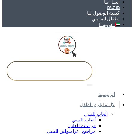
اتصل بنا
מותגים
كيفية الوصول لنا
اطفال ايه بيبي
عربيه
اﻟﺮﺋﻴﺴﻴﺔ
كل ما يلزم الطفل
ألعاب للبيبي
ألعاب للبيبي
فرشات العاب
مراجيح - ترامبولين للبيبي