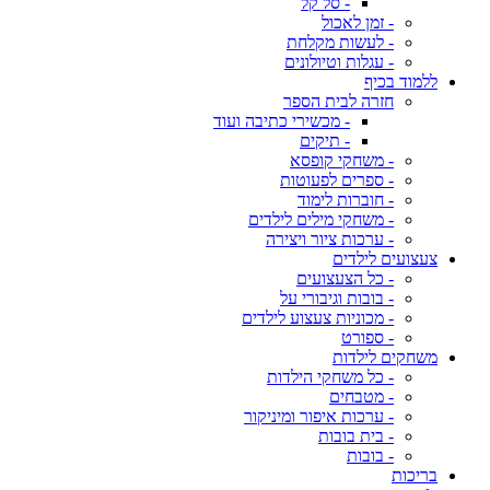
- סל קל
- זמן לאכול
- לעשות מקלחת
- עגלות וטיולונים
ללמוד בכיף
חזרה לבית הספר
- מכשירי כתיבה ועוד
- תיקים
- משחקי קופסא
- ספרים לפעוטות
- חוברות לימוד
- משחקי מילים לילדים
- ערכות ציור ויצירה
צעצועים לילדים
- כל הצעצועים
- בובות וגיבורי על
- מכוניות צעצוע לילדים
- ספורט
משחקים לילדות
- כל משחקי הילדות
- מטבחים
- ערכות איפור ומיניקור
- בית בובות
- בובות
בריכות