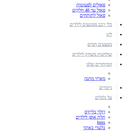
פאזלים לפעוטות
פאזל עד 48 חלקים
פאזל לתותחים
כלי רכב ממונעים לילדים
ליגו
מבצעים חמים
שולחנות משחק לילדים
המיוחדים שלנו
מארזי מתנה
גיימרים
על גלגלים
רולר בליידס
תלת אופן לילדים
bmx
בלעדי באתר