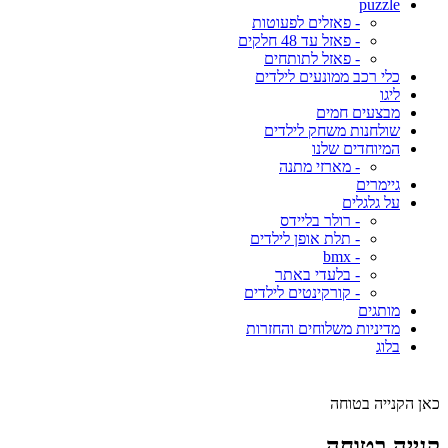
puzzle
- פאזלים לפעוטות
- פאזל עד 48 חלקים
- פאזל לתותחים
כלי רכב ממונעים לילדים
ליגו
מבצעים חמים
שולחנות משחק לילדים
המיוחדים שלנו
- מארזי מתנה
גיימרים
על גלגלים
- רולר בליידס
- תלת אופן לילדים
- bmx
- בלעדי באתר
- קורקינטים לילדים
מותגים
מדיניות משלוחים והחזרות
בלוג
כאן הקנייה בטוחה
קנייה בטוחה