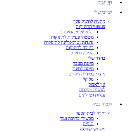
דף הבית
לבייבי שלי
מתנות לתינוק נולד
צעצועי התינוקות
כל צעצועי התינוקות
משטחי פעילות לתינוקות
נדנדות וטרמפולינה לתינוקות
בימבה לתינוקות
הליכון לתינוק
בחדר שלי
מיטת מעבר
מיטה לתינוק
מוצרי בטיחות לילדים
סל קל
זמן לאכול
לעשות מקלחת
עגלות וטיולונים
ללמוד בכיף
חזרה לבית הספר
מכשירי כתיבה ועוד
תיקים
משחקי קופסא