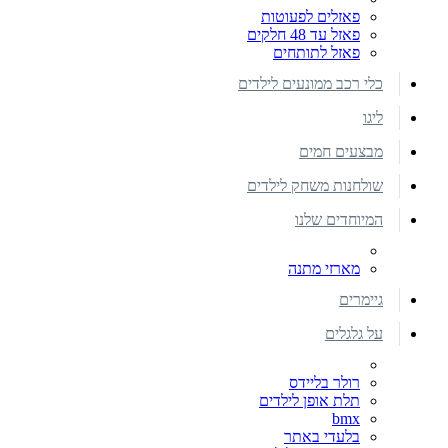
פאזלים לפעוטות
פאזל עד 48 חלקים
פאזל לתותחים
כלי רכב ממונעים לילדים
ליגו
מבצעים חמים
שולחנות משחק לילדים
המיוחדים שלנו
מארזי מתנה
גיימרים
על גלגלים
רולר בליידס
תלת אופן לילדים
bmx
בלעדי באתר