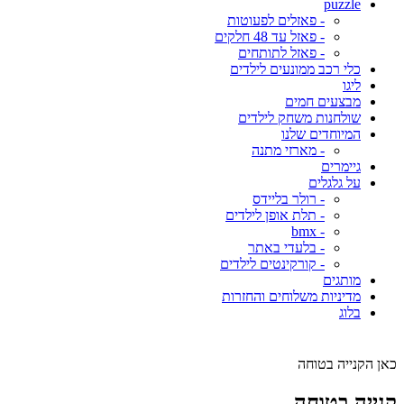
puzzle
- פאזלים לפעוטות
- פאזל עד 48 חלקים
- פאזל לתותחים
כלי רכב ממונעים לילדים
ליגו
מבצעים חמים
שולחנות משחק לילדים
המיוחדים שלנו
- מארזי מתנה
גיימרים
על גלגלים
- רולר בליידס
- תלת אופן לילדים
- bmx
- בלעדי באתר
- קורקינטים לילדים
מותגים
מדיניות משלוחים והחזרות
בלוג
כאן הקנייה בטוחה
קנייה בטוחה