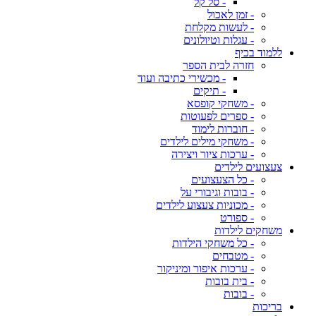
- סל קל
- זמן לאכול
- לעשות מקלחת
- עגלות וטיולונים
ללמוד בכיף
חזרה לבית הספר
- מכשירי כתיבה ועוד
- תיקים
- משחקי קופסא
- ספרים לפעוטות
- חוברות לימוד
- משחקי מילים לילדים
- ערכות ציור ויצירה
צעצועים לילדים
- כל הצעצועים
- בובות וגיבורי על
- מכוניות צעצוע לילדים
- ספורט
משחקים לילדות
- כל משחקי הילדות
- מטבחים
- ערכות איפור ומיניקור
- בית בובות
- בובות
בריכות