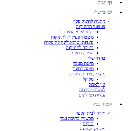
דף הבית
לבייבי שלי
מתנות לתינוק נולד
צעצועי התינוקות
כל צעצועי התינוקות
משטחי פעילות לתינוקות
נדנדות וטרמפולינה לתינוקות
בימבה לתינוקות
הליכון לתינוק
בחדר שלי
מיטת מעבר
מיטה לתינוק
מוצרי בטיחות לילדים
סל קל
זמן לאכול
לעשות מקלחת
עגלות וטיולונים
ללמוד בכיף
חזרה לבית הספר
מכשירי כתיבה ועוד
תיקים
משחקי קופסא