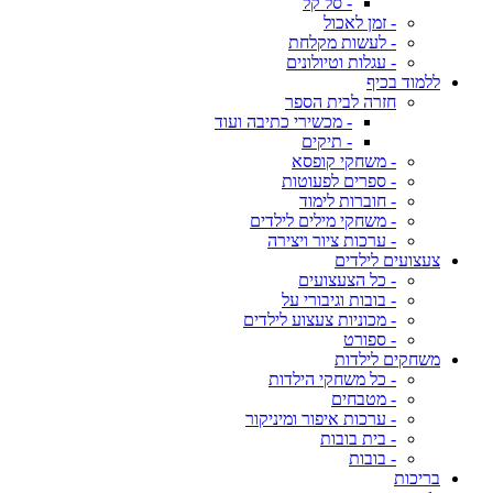
- סל קל
- זמן לאכול
- לעשות מקלחת
- עגלות וטיולונים
ללמוד בכיף
חזרה לבית הספר
- מכשירי כתיבה ועוד
- תיקים
- משחקי קופסא
- ספרים לפעוטות
- חוברות לימוד
- משחקי מילים לילדים
- ערכות ציור ויצירה
צעצועים לילדים
- כל הצעצועים
- בובות וגיבורי על
- מכוניות צעצוע לילדים
- ספורט
משחקים לילדות
- כל משחקי הילדות
- מטבחים
- ערכות איפור ומיניקור
- בית בובות
- בובות
בריכות