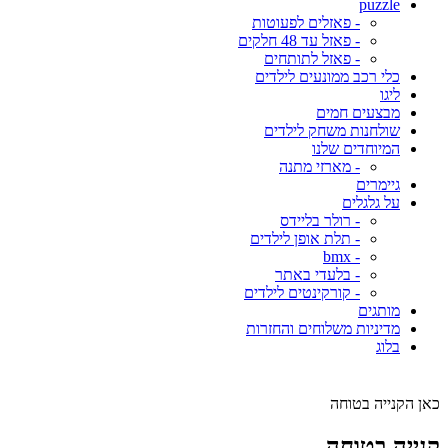
puzzle
- פאזלים לפעוטות
- פאזל עד 48 חלקים
- פאזל לתותחים
כלי רכב ממונעים לילדים
ליגו
מבצעים חמים
שולחנות משחק לילדים
המיוחדים שלנו
- מארזי מתנה
גיימרים
על גלגלים
- רולר בליידס
- תלת אופן לילדים
- bmx
- בלעדי באתר
- קורקינטים לילדים
מותגים
מדיניות משלוחים והחזרות
בלוג
כאן הקנייה בטוחה
קנייה בטוחה