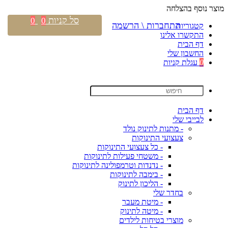
מוצר נוסף בהצלחה
סל קניות
0
0
התחברות \ הרשמה
קטגוריות
התקשרו אלינו
דף הבית
החשבון שלי
0
עגלת קניות
דף הבית
לבייבי שלי
- מתנות לתינוק נולד
צעצועי התינוקות
- כל צעצועי התינוקות
- משטחי פעילות לתינוקות
- נדנדות וטרמפולינה לתינוקות
- בימבה לתינוקות
- הליכון לתינוק
בחדר שלי
- מיטת מעבר
- מיטה לתינוק
מוצרי בטיחות לילדים