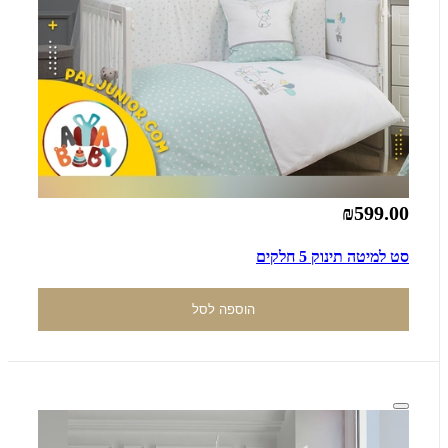
₪599.00
סט למיטה תינוק 5 חלקים
הוספה לסל