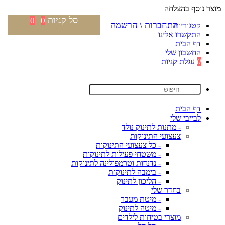
מוצר נוסף בהצלחה
סל קניות
0
0
התחברות \ הרשמה
קטגוריות
התקשרו אלינו
דף הבית
החשבון שלי
0
עגלת קניות
דף הבית
לבייבי שלי
- מתנות לתינוק נולד
צעצועי התינוקות
- כל צעצועי התינוקות
- משטחי פעילות לתינוקות
- נדנדות וטרמפולינה לתינוקות
- בימבה לתינוקות
- הליכון לתינוק
בחדר שלי
- מיטת מעבר
- מיטה לתינוק
מוצרי בטיחות לילדים