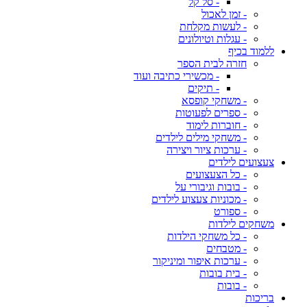
- סל קל
- זמן לאכול
- לעשות מקלחת
- עגלות וטיולונים
ללמוד בכיף
חזרה לבית הספר
- מכשירי כתיבה ועוד
- תיקים
- משחקי קופסא
- ספרים לפעוטות
- חוברות לימוד
- משחקי מילים לילדים
- ערכות ציור ויצירה
צעצועים לילדים
- כל הצעצועים
- בובות וגיבורי על
- מכוניות צעצוע לילדים
- ספורט
משחקים לילדות
- כל משחקי הילדות
- מטבחים
- ערכות איפור ומיניקור
- בית בובות
- בובות
בריכות