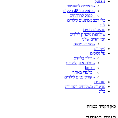
puzzle
- פאזלים לפעוטות
- פאזל עד 48 חלקים
- פאזל לתותחים
כלי רכב ממונעים לילדים
ליגו
מבצעים חמים
שולחנות משחק לילדים
המיוחדים שלנו
- מארזי מתנה
גיימרים
על גלגלים
- רולר בליידס
- תלת אופן לילדים
- bmx
- בלעדי באתר
- קורקינטים לילדים
מותגים
מדיניות משלוחים והחזרות
בלוג
כאן הקנייה בטוחה
קנייה בטוחה