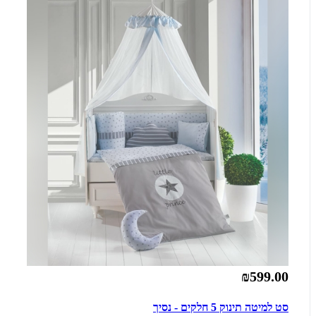
₪599.00
סט למיטה תינוק 5 חלקים - נסיך