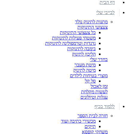
דף הבית
לבייבי שלי
מתנות לתינוק נולד
צעצועי התינוקות
כל צעצועי התינוקות
משטחי פעילות לתינוקות
נדנדות וטרמפולינה לתינוקות
בימבה לתינוקות
הליכון לתינוק
בחדר שלי
מיטת מעבר
מיטה לתינוק
מוצרי בטיחות לילדים
סל קל
זמן לאכול
לעשות מקלחת
עגלות וטיולונים
ללמוד בכיף
חזרה לבית הספר
מכשירי כתיבה ועוד
תיקים
משחקי קופסא