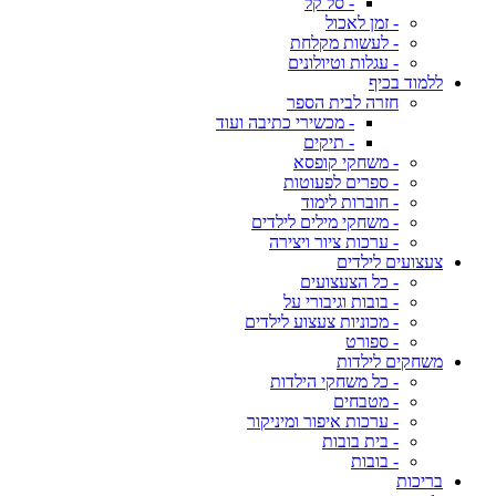
- סל קל
- זמן לאכול
- לעשות מקלחת
- עגלות וטיולונים
ללמוד בכיף
חזרה לבית הספר
- מכשירי כתיבה ועוד
- תיקים
- משחקי קופסא
- ספרים לפעוטות
- חוברות לימוד
- משחקי מילים לילדים
- ערכות ציור ויצירה
צעצועים לילדים
- כל הצעצועים
- בובות וגיבורי על
- מכוניות צעצוע לילדים
- ספורט
משחקים לילדות
- כל משחקי הילדות
- מטבחים
- ערכות איפור ומיניקור
- בית בובות
- בובות
בריכות