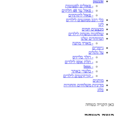
puzzle
- פאזלים לפעוטות
- פאזל עד 48 חלקים
- פאזל לתותחים
כלי רכב ממונעים לילדים
ליגו
מבצעים חמים
שולחנות משחק לילדים
המיוחדים שלנו
- מארזי מתנה
גיימרים
על גלגלים
- רולר בליידס
- תלת אופן לילדים
- bmx
- בלעדי באתר
- קורקינטים לילדים
מותגים
מדיניות משלוחים והחזרות
בלוג
כאן הקנייה בטוחה
קנייה בטוחה