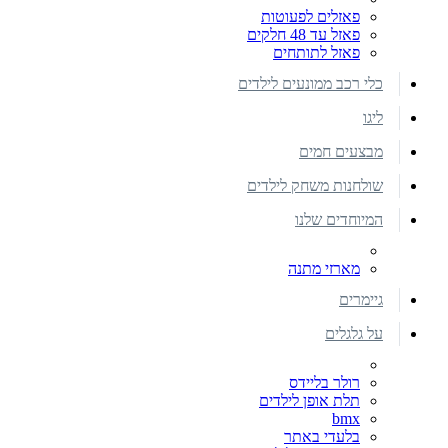
פאזלים לפעוטות
פאזל עד 48 חלקים
פאזל לתותחים
כלי רכב ממונעים לילדים
ליגו
מבצעים חמים
שולחנות משחק לילדים
המיוחדים שלנו
מארזי מתנה
גיימרים
על גלגלים
רולר בליידס
תלת אופן לילדים
bmx
בלעדי באתר