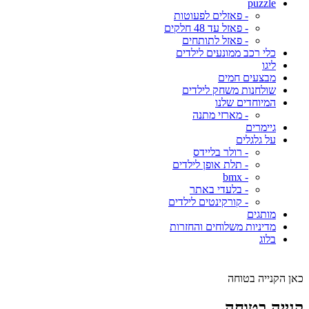
puzzle
- פאזלים לפעוטות
- פאזל עד 48 חלקים
- פאזל לתותחים
כלי רכב ממונעים לילדים
ליגו
מבצעים חמים
שולחנות משחק לילדים
המיוחדים שלנו
- מארזי מתנה
גיימרים
על גלגלים
- רולר בליידס
- תלת אופן לילדים
- bmx
- בלעדי באתר
- קורקינטים לילדים
מותגים
מדיניות משלוחים והחזרות
בלוג
כאן הקנייה בטוחה
קנייה בטוחה