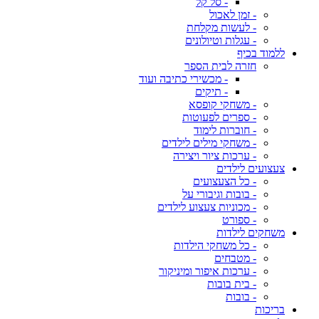
- סל קל
- זמן לאכול
- לעשות מקלחת
- עגלות וטיולונים
ללמוד בכיף
חזרה לבית הספר
- מכשירי כתיבה ועוד
- תיקים
- משחקי קופסא
- ספרים לפעוטות
- חוברות לימוד
- משחקי מילים לילדים
- ערכות ציור ויצירה
צעצועים לילדים
- כל הצעצועים
- בובות וגיבורי על
- מכוניות צעצוע לילדים
- ספורט
משחקים לילדות
- כל משחקי הילדות
- מטבחים
- ערכות איפור ומיניקור
- בית בובות
- בובות
בריכות