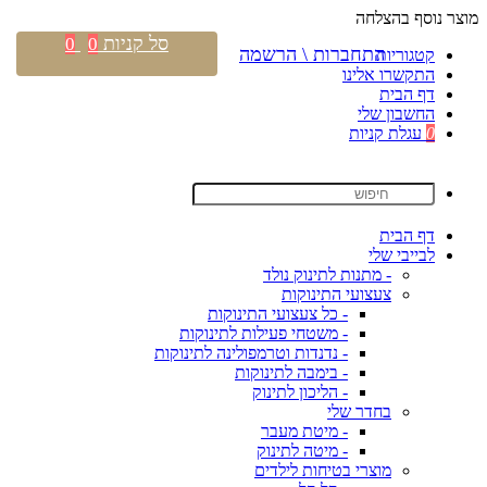
מוצר נוסף בהצלחה
סל קניות
0
0
התחברות \ הרשמה
קטגוריות
התקשרו אלינו
דף הבית
החשבון שלי
0
עגלת קניות
דף הבית
לבייבי שלי
- מתנות לתינוק נולד
צעצועי התינוקות
- כל צעצועי התינוקות
- משטחי פעילות לתינוקות
- נדנדות וטרמפולינה לתינוקות
- בימבה לתינוקות
- הליכון לתינוק
בחדר שלי
- מיטת מעבר
- מיטה לתינוק
מוצרי בטיחות לילדים