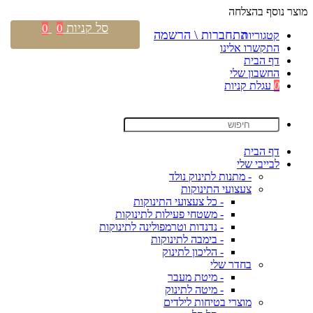
מוצר נוסף בהצלחה
סל קניות
0
0
התחברות \ הרשמה
קטגוריות
התקשרו אלינו
דף הבית
החשבון שלי
0
עגלת קניות
דף הבית
לבייבי שלי
- מתנות לתינוק נולד
צעצועי התינוקות
- כל צעצועי התינוקות
- משטחי פעילות לתינוקות
- נדנדות וטרמפולינה לתינוקות
- בימבה לתינוקות
- הליכון לתינוק
בחדר שלי
- מיטת מעבר
- מיטה לתינוק
מוצרי בטיחות לילדים