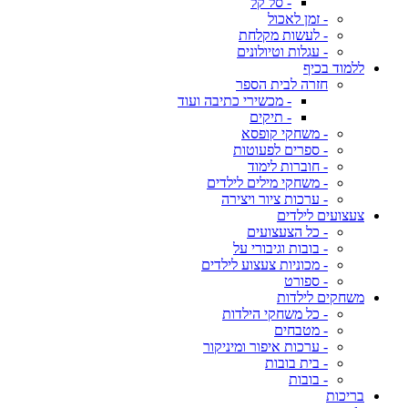
- סל קל
- זמן לאכול
- לעשות מקלחת
- עגלות וטיולונים
ללמוד בכיף
חזרה לבית הספר
- מכשירי כתיבה ועוד
- תיקים
- משחקי קופסא
- ספרים לפעוטות
- חוברות לימוד
- משחקי מילים לילדים
- ערכות ציור ויצירה
צעצועים לילדים
- כל הצעצועים
- בובות וגיבורי על
- מכוניות צעצוע לילדים
- ספורט
משחקים לילדות
- כל משחקי הילדות
- מטבחים
- ערכות איפור ומיניקור
- בית בובות
- בובות
בריכות