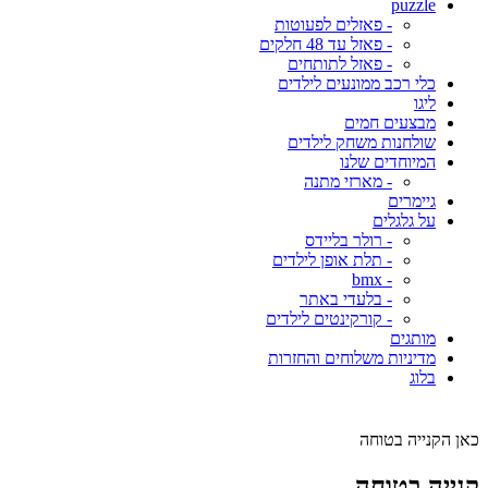
puzzle
- פאזלים לפעוטות
- פאזל עד 48 חלקים
- פאזל לתותחים
כלי רכב ממונעים לילדים
ליגו
מבצעים חמים
שולחנות משחק לילדים
המיוחדים שלנו
- מארזי מתנה
גיימרים
על גלגלים
- רולר בליידס
- תלת אופן לילדים
- bmx
- בלעדי באתר
- קורקינטים לילדים
מותגים
מדיניות משלוחים והחזרות
בלוג
כאן הקנייה בטוחה
קנייה בטוחה