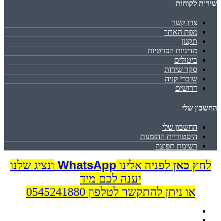
שירות לקוחות
צרו קשר
מפת האתר
תקנון
מדיניות הפרטיות
ביטולים
סקר שירות
שוברי קניה
דרושים
החשבון שלי
החשבון שלי
היסטוריית ההזמנות
רשימת תפוצה
WhatsApp
לחץ
כאן
לפניה אלינו
ונציג שלנו
יענה לכם מיד
או ניתן להתקשר לטלפון 0545241880