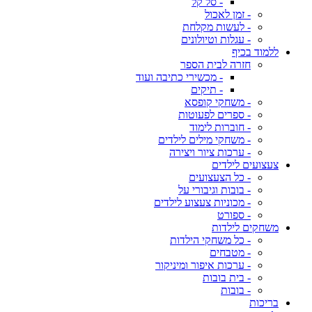
- סל קל
- זמן לאכול
- לעשות מקלחת
- עגלות וטיולונים
ללמוד בכיף
חזרה לבית הספר
- מכשירי כתיבה ועוד
- תיקים
- משחקי קופסא
- ספרים לפעוטות
- חוברות לימוד
- משחקי מילים לילדים
- ערכות ציור ויצירה
צעצועים לילדים
- כל הצעצועים
- בובות וגיבורי על
- מכוניות צעצוע לילדים
- ספורט
משחקים לילדות
- כל משחקי הילדות
- מטבחים
- ערכות איפור ומיניקור
- בית בובות
- בובות
בריכות