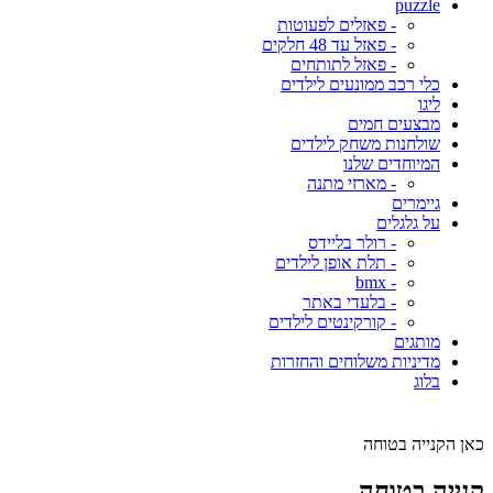
puzzle
- פאזלים לפעוטות
- פאזל עד 48 חלקים
- פאזל לתותחים
כלי רכב ממונעים לילדים
ליגו
מבצעים חמים
שולחנות משחק לילדים
המיוחדים שלנו
- מארזי מתנה
גיימרים
על גלגלים
- רולר בליידס
- תלת אופן לילדים
- bmx
- בלעדי באתר
- קורקינטים לילדים
מותגים
מדיניות משלוחים והחזרות
בלוג
כאן הקנייה בטוחה
קנייה בטוחה