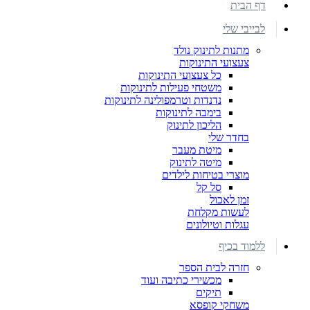
דף הבית
לבייבי שלי
מתנות לתינוק נולד
צעצועי התינוקות
כל צעצועי התינוקות
משטחי פעילות לתינוקות
נדנדות וטרמפולינה לתינוקות
בימבה לתינוקות
הליכון לתינוק
בחדר שלי
מיטת מעבר
מיטה לתינוק
מוצרי בטיחות לילדים
סל קל
זמן לאכול
לעשות מקלחת
עגלות וטיולונים
ללמוד בכיף
חזרה לבית הספר
מכשירי כתיבה ועוד
תיקים
משחקי קופסא