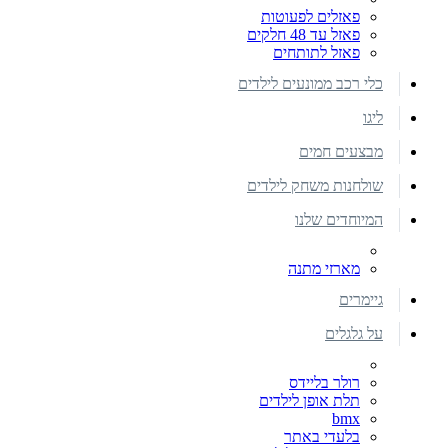
פאזלים לפעוטות
פאזל עד 48 חלקים
פאזל לתותחים
כלי רכב ממונעים לילדים
ליגו
מבצעים חמים
שולחנות משחק לילדים
המיוחדים שלנו
מארזי מתנה
גיימרים
על גלגלים
רולר בליידס
תלת אופן לילדים
bmx
בלעדי באתר