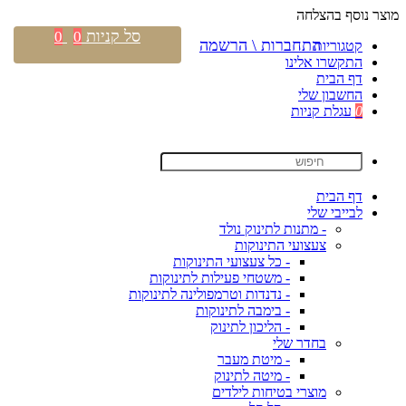
מוצר נוסף בהצלחה
סל קניות
0
0
התחברות \ הרשמה
קטגוריות
התקשרו אלינו
דף הבית
החשבון שלי
0
עגלת קניות
דף הבית
לבייבי שלי
- מתנות לתינוק נולד
צעצועי התינוקות
- כל צעצועי התינוקות
- משטחי פעילות לתינוקות
- נדנדות וטרמפולינה לתינוקות
- בימבה לתינוקות
- הליכון לתינוק
בחדר שלי
- מיטת מעבר
- מיטה לתינוק
מוצרי בטיחות לילדים