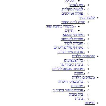
- סל קל
- זמן לאכול
- לעשות מקלחת
- עגלות וטיולונים
ללמוד בכיף
חזרה לבית הספר
- מכשירי כתיבה ועוד
- תיקים
- משחקי קופסא
- ספרים לפעוטות
- חוברות לימוד
- משחקי מילים לילדים
- ערכות ציור ויצירה
צעצועים לילדים
- כל הצעצועים
- בובות וגיבורי על
- מכוניות צעצוע לילדים
- ספורט
משחקים לילדות
- כל משחקי הילדות
- מטבחים
- ערכות איפור ומיניקור
- בית בובות
- בובות
בריכות