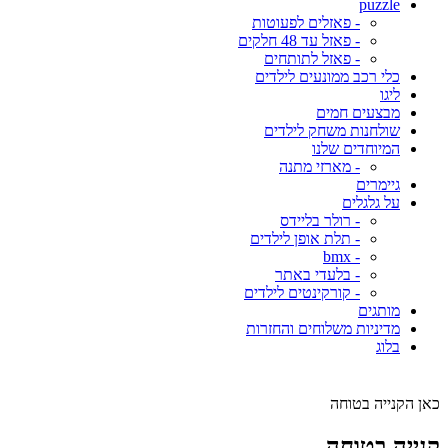
puzzle
- פאזלים לפעוטות
- פאזל עד 48 חלקים
- פאזל לתותחים
כלי רכב ממונעים לילדים
ליגו
מבצעים חמים
שולחנות משחק לילדים
המיוחדים שלנו
- מארזי מתנה
גיימרים
על גלגלים
- רולר בליידס
- תלת אופן לילדים
- bmx
- בלעדי באתר
- קורקינטים לילדים
מותגים
מדיניות משלוחים והחזרות
בלוג
כאן הקנייה בטוחה
קנייה בטוחה