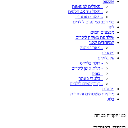
puzzle
- פאזלים לפעוטות
- פאזל עד 48 חלקים
- פאזל לתותחים
כלי רכב ממונעים לילדים
ליגו
מבצעים חמים
שולחנות משחק לילדים
המיוחדים שלנו
- מארזי מתנה
גיימרים
על גלגלים
- רולר בליידס
- תלת אופן לילדים
- bmx
- בלעדי באתר
- קורקינטים לילדים
מותגים
מדיניות משלוחים והחזרות
בלוג
כאן הקנייה בטוחה
קנייה בטוחה