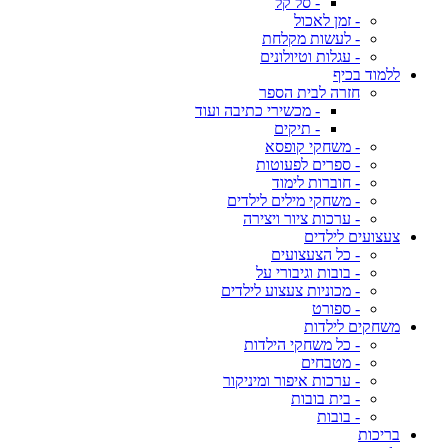
- סל קל
- זמן לאכול
- לעשות מקלחת
- עגלות וטיולונים
ללמוד בכיף
חזרה לבית הספר
- מכשירי כתיבה ועוד
- תיקים
- משחקי קופסא
- ספרים לפעוטות
- חוברות לימוד
- משחקי מילים לילדים
- ערכות ציור ויצירה
צעצועים לילדים
- כל הצעצועים
- בובות וגיבורי על
- מכוניות צעצוע לילדים
- ספורט
משחקים לילדות
- כל משחקי הילדות
- מטבחים
- ערכות איפור ומיניקור
- בית בובות
- בובות
בריכות