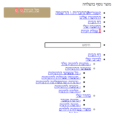
מוצר נוסף בהצלחה
סל קניות
0
0
התחברות \ הרשמה
קטגוריות
התקשרו אלינו
דף הבית
החשבון שלי
0
עגלת קניות
דף הבית
לבייבי שלי
- מתנות לתינוק נולד
צעצועי התינוקות
- כל צעצועי התינוקות
- משטחי פעילות לתינוקות
- נדנדות וטרמפולינה לתינוקות
- בימבה לתינוקות
- הליכון לתינוק
בחדר שלי
- מיטת מעבר
- מיטה לתינוק
מוצרי בטיחות לילדים